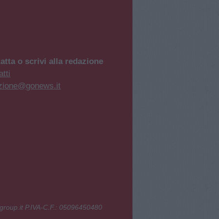
atta o scrivi alla redazione
tti
zione@gonews.it
group.it P.IVA-C.F.: 05096450480