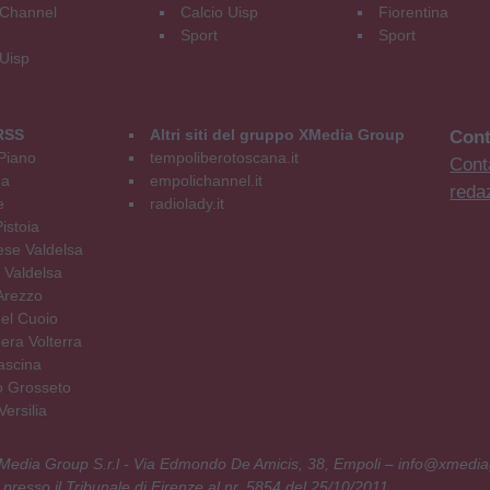
Channel
Calcio Uisp
Fiorentina
Sport
Sport
 Uisp
RSS
Altri siti del gruppo XMedia Group
Cont
Piano
tempoliberotoscana.it
Conta
na
empolichannel.it
reda
e
radiolady.it
istoia
se Valdelsa
 Valdelsa
Arezzo
el Cuoio
era Volterra
ascina
o Grosseto
ersilia
 XMedia Group S.r.l - Via Edmondo De Amicis, 38, Empoli – info@xmedia
 presso il Tribunale di Firenze al nr. 5854 del 25/10/2011