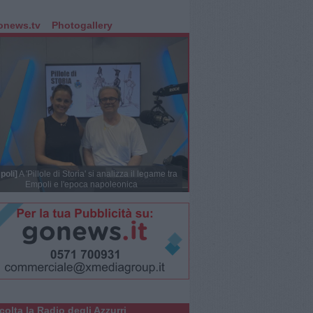
onews.tv
Photogallery
poli]
A 'Pillole di Storia' si analizza il legame tra
Empoli e l'epoca napoleonica
colta la Radio degli Azzurri