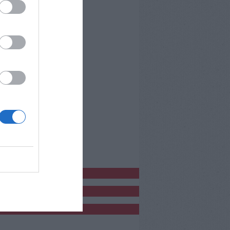
bblicitàCl
bblicità
bblicità