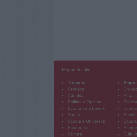
Mappa del sito
Toscana
Empol
Cronaca
Crona
Attualità
Attuali
Politica e Opinioni
Politic
Economia e Lavoro
Econom
Sanità
Sanità
Scuola e Università
Scuola
Economia
Econo
Cultura
Cultur