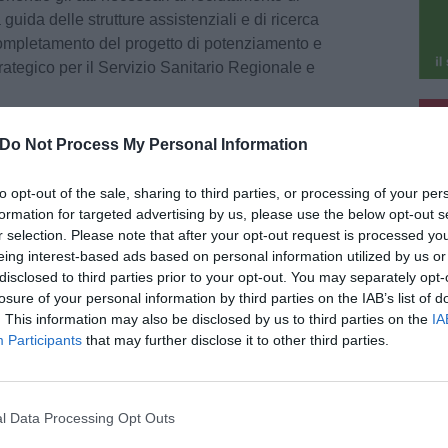
 guida delle strutture assistenziali e di ricerca
completamento del progetto di potenziamento e
trategico per il Servizio Sanitario Regionale e
pu
Fonte: Aou Careggi – Unifi
Do Not Process My Personal Information
pu
to opt-out of the sale, sharing to third parties, or processing of your per
formation for targeted advertising by us, please use the below opt-out s
r selection. Please note that after your opt-out request is processed y
eing interest-based ads based on personal information utilized by us or
disclosed to third parties prior to your opt-out. You may separately opt-
o 2026
losure of your personal information by third parties on the IAB’s list of
. This information may also be disclosed by us to third parties on the
IA
do record a Firenze, superati i 40 gradi:
Participants
that may further disclose it to other third parties.
ice rosso prorogato fino a domenica
ra caldo estremo a Firenze, dove il termometro
uperato nuovamente i 40 gradi e il codice rosso
le ondate di calore è stato prorogato fino a
l Data Processing Opt Outs
nica 9 [...]