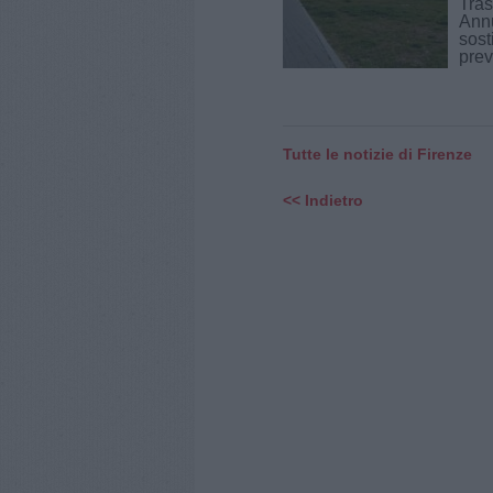
Tras
Annu
sost
prev
Tutte le notizie di Firenze
<< Indietro