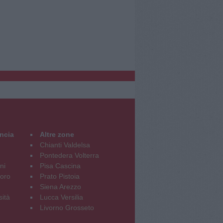
incia
Altre zone
Chianti Valdelsa
Pontedera Volterra
ni
Pisa Cascina
oro
Prato Pistoia
Siena Arezzo
sità
Lucca Versilia
Livorno Grosseto