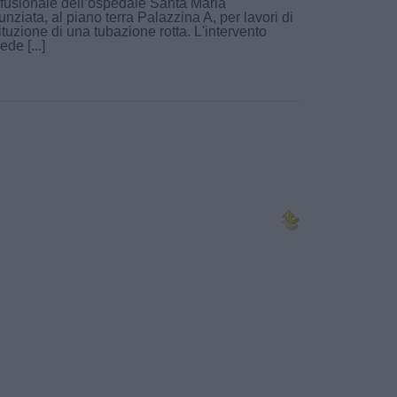
fusionale dell’ospedale Santa Maria
nziata, al piano terra Palazzina A, per lavori di
ituzione di una tubazione rotta. L'intervento
ede [...]