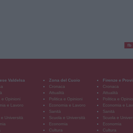
fb
ese Valdelsa
Zona del Cuoio
Firenze e Prov
ca
Cronaca
Cronaca
tà
Attualità
Attualità
a e Opinioni
Politica e Opinioni
Politica e Opinio
ia e Lavoro
Economia e Lavoro
Economia e Lav
Sanità
Sanità
 e Università
Scuola e Università
Scuola e Univer
mia
Economia
Economia
a
Cultura
Cultura