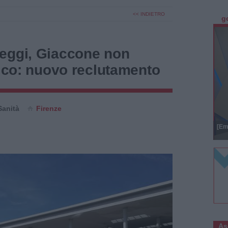
<< INDIETRO
g
eggi, Giaccone non
rico: nuovo reclutamento
Sanità
Firenze
[Em
As