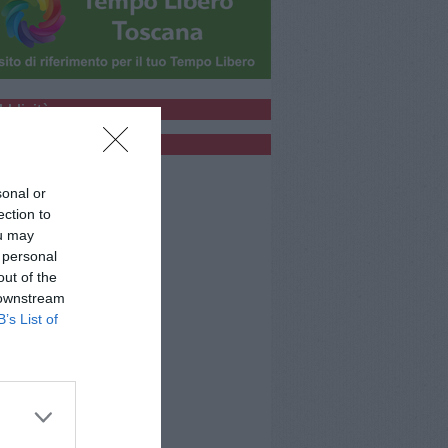
bblicità
bblicità
sonal or
ection to
ou may
 personal
out of the
 downstream
B’s List of