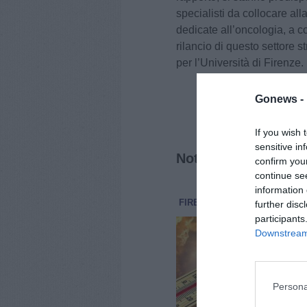
specialisti da collocare alla
dedicate all’oncologia, a 
rilancio di questo settore s
per l’Università di Firenze.
Gonews -
If you wish 
sensitive in
Notizie correlate
confirm you
continue se
information 
FIRENZE
CRONACA
7 Agost
further disc
participants
Cal
Downstream 
cod
Anco
ha s
per 
Persona
dome