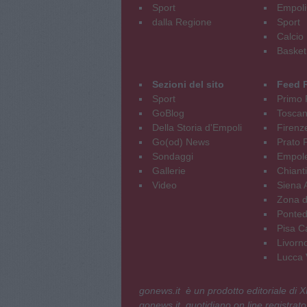
Sport
Empoli
dalla Regione
Sport
Calcio
Basket
Sezioni del sito
Feed 
Sport
Primo 
GoBlog
Tosca
Della Storia d'Empoli
Firenz
Go(od) News
Prato P
Sondaggi
Empole
Gallerie
Chianti
Video
Siena 
Zona d
Ponted
Pisa C
Livorn
Lucca V
gonews.it è un prodotto editoriale di
gonews.it, quotidiano on line registrato