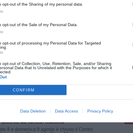
o opt-out of the Sharing of my personal data.
In
o opt-out of the Sale of my Personal Data.
026
In
bbia, uno studio del Meyer su "The
cet Infectious Diseases"
to opt-out of processing my Personal Data for Targeted
ing.
anche il Meyer tra i 28 centri italiani che hanno
In
o parte a un importante studio multicentrico
onale appena pubblicato sulla prestigiosa
o opt-out of Collection, Use, Retention, Sale, and/or Sharing
sta scientifica internazionale “The Lancet
ersonal Data that Is Unrelated with the Purposes for which it
ctious Diseases”, dal titolo [...]
lected.
Out
CONFIRM
pu
sto 2026
uso sabato 8 e domenica 9 il Centro
Pu
Data Deletion
Data Access
Privacy Policy
sfusionale dell’Annunziata. Ripartenza
pu
l’attività da lunedì mattina
to 8 e domenica 9 agosto è chiuso il Centro