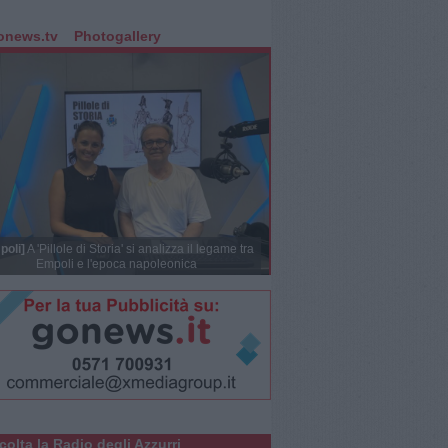
onews.tv
Photogallery
poli]
A 'Pillole di Storia' si analizza il legame tra
Empoli e l'epoca napoleonica
colta la Radio degli Azzurri