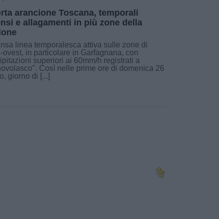
erta arancione Toscana, temporali
ensi e allagamenti in più zone della
ione
ensa linea temporalesca attiva sulle zone di
-ovest, in particolare in Garfagnana, con
ipitazioni superiori ai 60mm/h registrati a
ovolasco". Così nelle prime ore di domenica 26
o, giorno di [...]