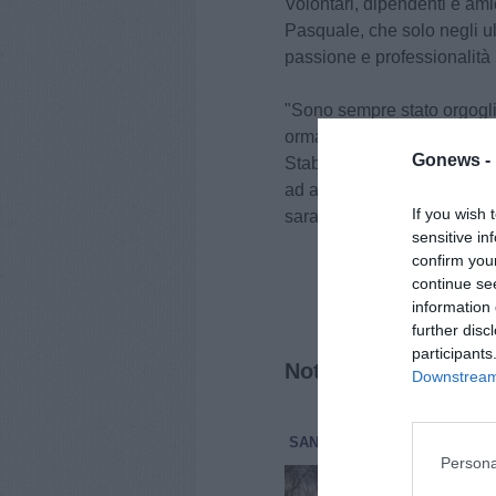
Volontari, dipendenti e amic
Pasquale, che solo negli ul
passione e professionalit
"Sono sempre stato orgogli
ormai 42 anni e ne vorrei 
Gonews -
Stabile ha accolto la merit
ad aiutare gli altri come vo
If you wish 
saranno sempre aperte, per
sensitive in
confirm you
continue se
information 
further disc
participants
Notizie correlate
Downstream 
SAN GIULIANO TERME
ATTU
Persona
Mon