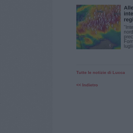
All
int
reg
"Int
nord
prec
Forn
lugli
Tutte le notizie di Lucca
<< Indietro