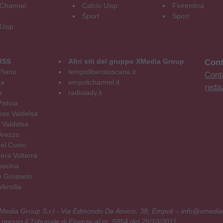
Channel
Calcio Uisp
Fiorentina
Sport
Sport
 Uisp
RSS
Altri siti del gruppo XMedia Group
Cont
Piano
tempoliberotoscana.it
Conta
na
empolichannel.it
reda
e
radiolady.it
istoia
se Valdelsa
 Valdelsa
Arezzo
el Cuoio
era Volterra
ascina
o Grosseto
ersilia
 XMedia Group S.r.l - Via Edmondo De Amicis, 38, Empoli – info@xmedia
 presso il Tribunale di Firenze al nr. 5854 del 25/10/2011