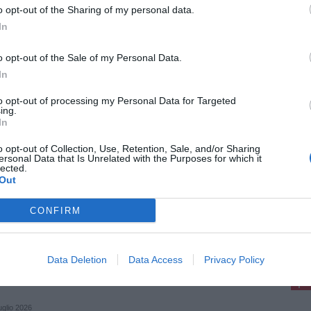
ione a Lucca e a San Giuliano Terme
o opt-out of the Sharing of my personal data.
ere in sicurezza le aree devastate dalla fiamme
In
tra il 28 aprile e il 2 maggio hanno divorato ettari
osco tra Lucca e Pisa, nei due versanti del [...]
o opt-out of the Sale of my Personal Data.
In
to opt-out of processing my Personal Data for Targeted
ing.
In
 2026
o opt-out of Collection, Use, Retention, Sale, and/or Sharing
murale per Don Aldo Mei in una scuola
ersonal Data that Is Unrelated with the Purposes for which it
lected.
Lucca
Out
'asilo Don Aldo Mei a Lucca è stato inaugurato il
le curato dagli allievi del liceo artistico e
CONFIRM
cale "Passaglia" dedicato proprio al sacerdote
i è intitolata la scuola. Ricorre [...]
pu
Pu
Data Deletion
Data Access
Privacy Policy
pu
uglio 2026