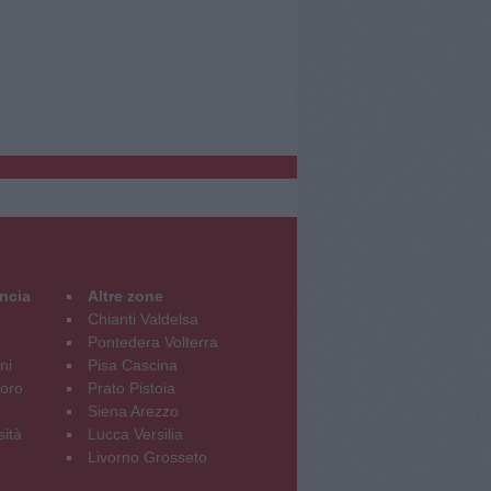
incia
Altre zone
Chianti Valdelsa
Pontedera Volterra
ni
Pisa Cascina
oro
Prato Pistoia
Siena Arezzo
sità
Lucca Versilia
Livorno Grosseto