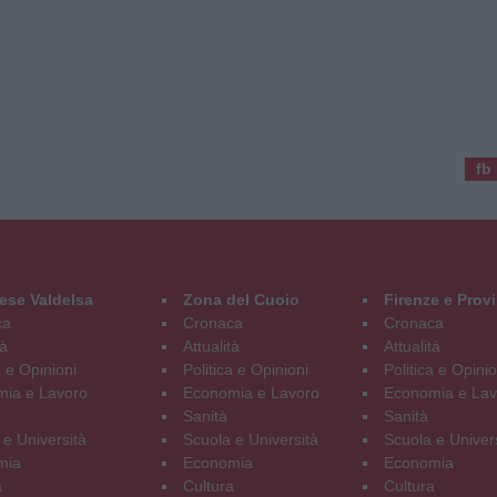
fb
ese Valdelsa
Zona del Cuoio
Firenze e Prov
ca
Cronaca
Cronaca
tà
Attualità
Attualità
a e Opinioni
Politica e Opinioni
Politica e Opinio
ia e Lavoro
Economia e Lavoro
Economia e Lav
Sanità
Sanità
 e Università
Scuola e Università
Scuola e Univer
mia
Economia
Economia
a
Cultura
Cultura