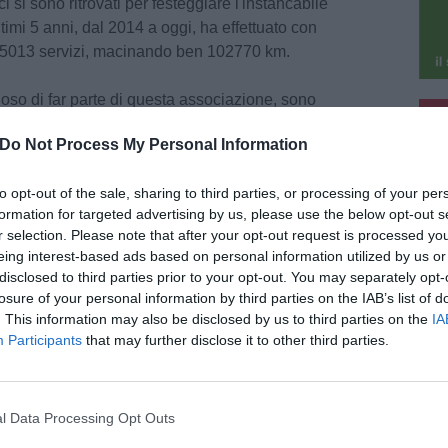
i si sono ritrovati per festeggiare l'instancabile
timi 5 anni, dal 2014 a oggi, ha effettuato con
à 5013 servizi, macinando ben 102770 km.
oso di far parte di questa associazione, sono
pu
fare ancora 40" - con queste parole Pasquale
Do Not Process My Personal Information
pu
ata pensione. Ora, se lo vorrà, potrà continuare
lontario: le porte della Croce Verde P.A. di Lucca
to opt-out of the sale, sharing to third parties, or processing of your per
 lui.
formation for targeted advertising by us, please use the below opt-out s
r selection. Please note that after your opt-out request is processed y
Fonte: Croce Verde P.A. Lucca
eing interest-based ads based on personal information utilized by us or
disclosed to third parties prior to your opt-out. You may separately opt-
losure of your personal information by third parties on the IAB’s list of
. This information may also be disclosed by us to third parties on the
IA
Participants
that may further disclose it to other third parties.
ALITÀ
4 Agosto 2026
l Data Processing Opt Outs
te Faeta, recupero post incendio: la