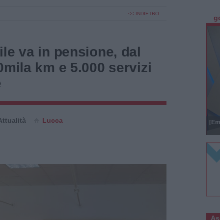
<< INDIETRO
g
le va in pensione, dal
0mila km e 5.000 servizi
e
Attualità
Lucca
[Em
As