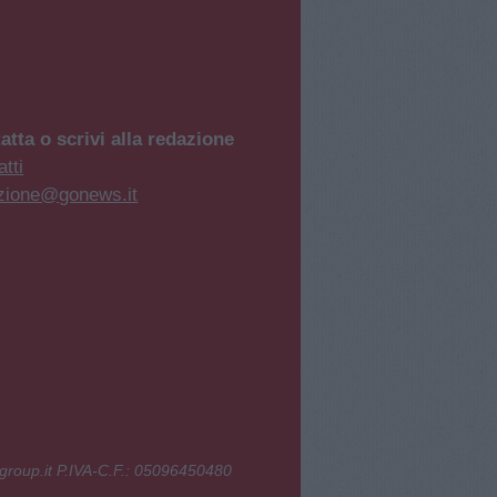
atta o scrivi alla redazione
tti
zione@gonews.it
group.it P.IVA-C.F.: 05096450480