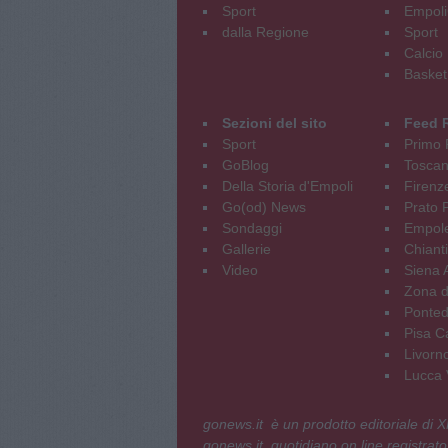
Sport
Empoli
dalla Regione
Sport
Calcio
Basket
Sezioni del sito
Feed 
Sport
Primo 
GoBlog
Tosca
Della Storia d'Empoli
Firenz
Go(od) News
Prato P
Sondaggi
Empole
Gallerie
Chianti
Video
Siena 
Zona d
Ponted
Pisa C
Livorn
Lucca V
gonews.it è un prodotto editoriale di
gonews.it, quotidiano on line registrato