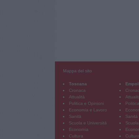
Mappa del sito
Toscana
Empol
Cronaca
Crona
Attualità
Attuali
Politica e Opinioni
Politic
Economia e Lavoro
Econom
Sanità
Sanità
Scuola e Università
Scuola
Economia
Econo
Cultura
Cultur