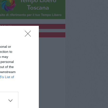
bblicità
bblicità
sonal or
ection to
ou may
 personal
out of the
 downstream
B’s List of