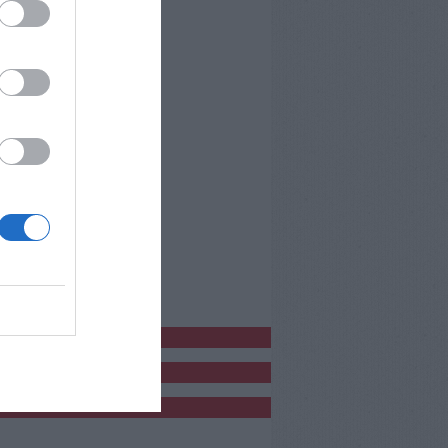
bblicitàCl
bblicità
bblicità