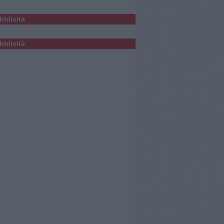
bblicità
bblicità