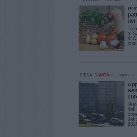
Pre
pat
dei 
La p
al S
di C
tosca
SIENA
SANITÀ
6 Luglio 2026
App
Sen
eur
Nuov
dell
pote
deli
2026