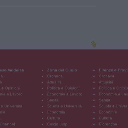
ese Valdelsa
Zona del Cuoio
Firenze e Prov
ca
Cronaca
Cronaca
tà
Attualità
Attualità
a e Opinioni
Politica e Opinioni
Politica e Opinio
ia e Lavoro
Economia e Lavoro
Economia e Lav
Sanità
Sanità
 e Università
Scuola e Università
Scuola e Univer
mia
Economia
Economia
a
Cultura
Cultura
Channel
Calcio Uisp
Fiorentina