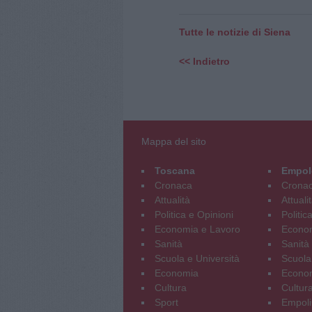
Tutte le notizie di Siena
<< Indietro
Mappa del sito
Toscana
Empol
Cronaca
Crona
Attualità
Attuali
Politica e Opinioni
Politic
Economia e Lavoro
Econom
Sanità
Sanità
Scuola e Università
Scuola
Economia
Econo
Cultura
Cultur
Sport
Empoli