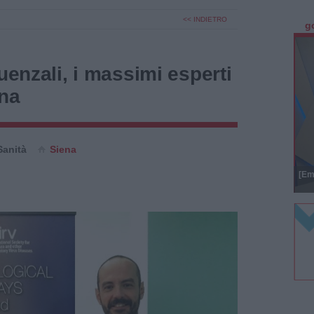
<< INDIETRO
g
uenzali, i massimi esperti
ena
Sanità
Siena
[Em