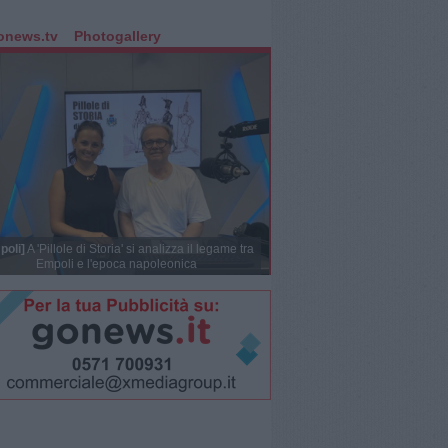
onews.tv
Photogallery
poli]
A 'Pillole di Storia' si analizza il legame tra
Empoli e l'epoca napoleonica