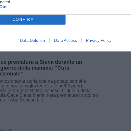
lected.
Out
Fonte: Università di Siena - Ufficio Stampa
CONFIRM
Data Deletion
Data Access
Privacy Policy
ce prematura a Siena durante un
giorno della mamma: "Cura
ezionale"
mozionante storia che ha portato sorrisi e
cità in una famiglia tedesca e nell’Azienda
daliero-universitaria Senese. È quella della
ola Caya Siena Maria, nata prematura lo scorso
le all’Aou Senese [...]
glio 2026