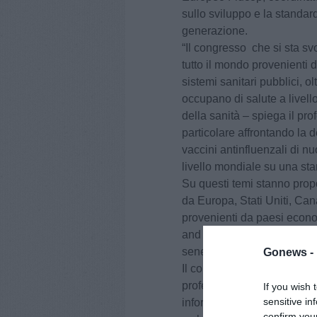
sullo sviluppo e la standar
generazione.
“Il congresso che si sta sv
tutto il mondo provenienti d
sistemi sanitari pubblici, ol
occupano di salute a livel
della sanità – spiega il p
particolare affrontando la d
vaccini antinfluenzali di 
livello mondiale su una st
Su questi temi stanno propo
da Europa, Stati Uniti, Can
provenienti da paesi econo
and Melinda Gates Foundati
senese Vismederi.
Gonews -
Il congresso è organizzato
professoressa Rebecca Cox 
If you wish 
sensitive in
informazioni sul meeting s
confirm you