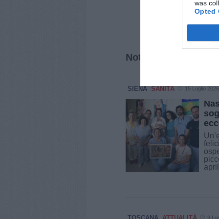
was col
Opted 
Notizie correlate
SIENA
SANITÀ
15 Luglio 2026
Nas
sog
ecc
Un’e
feli
ospe
picc
apri
TOSCANA
ATTUALITÀ
9 Lu