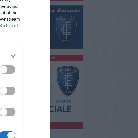
 personal
out of the
 downstream
B’s List of
colta la Radio degli Azzurri
bblicità