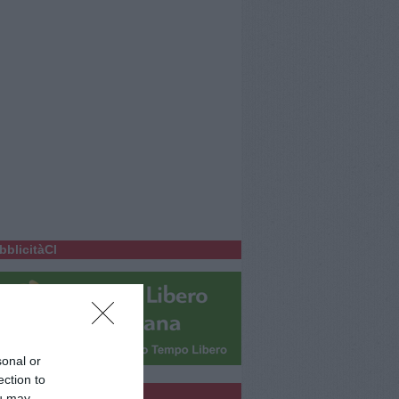
bblicitàCl
sonal or
ection to
bblicità
ou may