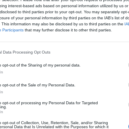
te/index.php/component/content/article/9-
eing interest-based ads based on personal information utilized by us or
s-siena
disclosed to third parties prior to your opt-out. You may separately opt-
o del Rettorato continuerà il confronto a livello
losure of your personal information by third parties on the IAB’s list of
 Flucop, il progetto di ricerca pubblico-privato
. This information may also be disclosed by us to third parties on the
IA
ardizzare e sviluppare metodi per la valutazione
Participants
that may further disclose it to other third parties.
ntinfluenzali di stimolare la risposta
soggetti pubblici della ricerca è la
lini, mentre il coordinamento scientifico è
l Data Processing Opt Outs
As
ele Montomoli.
o opt-out of the Sharing of my personal data.
ono qui:
http://www.flucop.eu/
In
o opt-out of the Sale of my Personal Data.
In
to opt-out of processing my Personal Data for Targeted
ing.
In
pu
o opt-out of Collection, Use, Retention, Sale, and/or Sharing
ersonal Data that Is Unrelated with the Purposes for which it