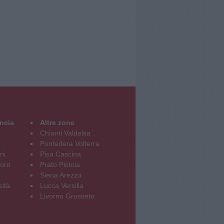
incia
Altre zone
Chianti Valdelsa
Pontedera Volterra
ni
Pisa Cascina
oro
Prato Pistoia
Siena Arezzo
sità
Lucca Versilia
Livorno Grosseto