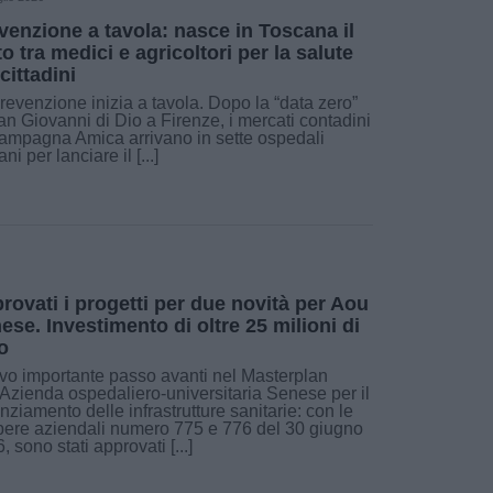
venzione a tavola: nasce in Toscana il
to tra medici e agricoltori per la salute
cittadini
revenzione inizia a tavola. Dopo la “data zero”
an Giovanni di Dio a Firenze, i mercati contadini
ampagna Amica arrivano in sette ospedali
ni per lanciare il [...]
rovati i progetti per due novità per Aou
ese. Investimento di oltre 25 milioni di
o
o importante passo avanti nel Masterplan
’Azienda ospedaliero-universitaria Senese per il
nziamento delle infrastrutture sanitarie: con le
bere aziendali numero 775 e 776 del 30 giugno
, sono stati approvati [...]