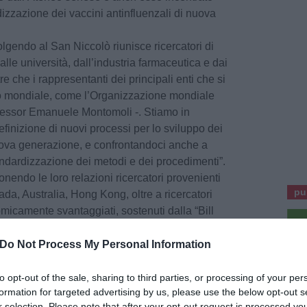
dizzazione dei vaccini antinfluenzali di nuova
olgendo al San Niccolò riunisce ricercatori di
alle università, dall’industria farmaceutica e dai
tre che i rappresentanti dei principali enti che si
lo mondiale, come l’Organizzazione mondiale
rofessor Emanuele Montomoli -. Stiamo in
efinizione di nuovi processi per lo sviluppo dei
nuova generazione, e confrontandoci anche a
andardizzazione dei metodi e dei procedimenti”.
nendo le loro relazioni ricercatori provenienti
pu
ada, Australia, Hong Kong, oltre a ricercatori
micamente svantaggiati, sostenuti dalla “Bill
on”. Sponsor dell’iniziativa è anche l’azienda
Do Not Process My Personal Information
 dal professor Montomoli insieme alla
dell’Università di Bergen, in Norvegia. Tutte le
to opt-out of the sale, sharing to third parties, or processing of your per
formation for targeted advertising by us, please use the below opt-out s
ono a questo sito
Pu
r selection. Please note that after your opt-out request is processed y