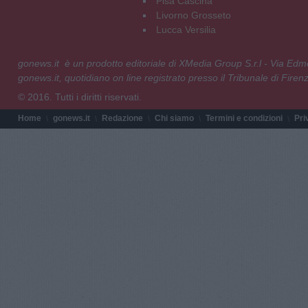
Pisa Cascina
Livorno Grosseto
Lucca Versilia
gonews.it è un prodotto editoriale di XMedia Group S.r.l - Via E
gonews.it, quotidiano on line registrato presso il Tribunale di Fire
© 2016. Tutti i diritti riservati.
Home
gonews.it
Redazione
Chi siamo
Termini e condizioni
Pri