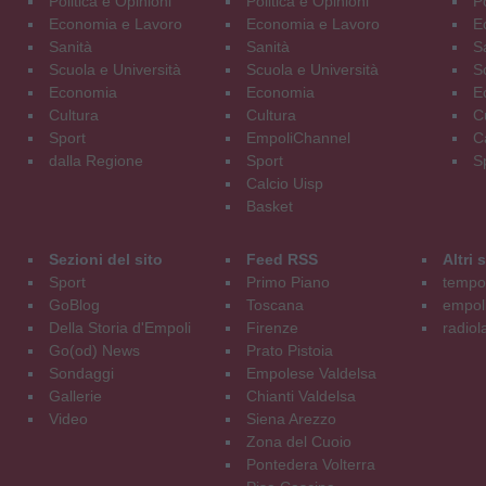
Politica e Opinioni
Politica e Opinioni
Po
Economia e Lavoro
Economia e Lavoro
E
Sanità
Sanità
S
Scuola e Università
Scuola e Università
S
Economia
Economia
E
Cultura
Cultura
C
Sport
EmpoliChannel
C
dalla Regione
Sport
S
Calcio Uisp
Basket
Sezioni del sito
Feed RSS
Altri
Sport
Primo Piano
tempol
GoBlog
Toscana
empoli
Della Storia d'Empoli
Firenze
radiol
Go(od) News
Prato Pistoia
Sondaggi
Empolese Valdelsa
Gallerie
Chianti Valdelsa
Video
Siena Arezzo
Zona del Cuoio
Pontedera Volterra