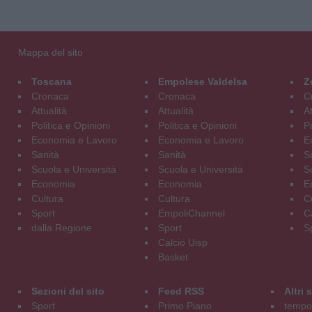
Mappa del sito
Toscana
Empolese Valdelsa
Z
Cronaca
Cronaca
C
Attualità
Attualità
At
Politica e Opinioni
Politica e Opinioni
Po
Economia e Lavoro
Economia e Lavoro
E
Sanità
Sanità
S
Scuola e Università
Scuola e Università
S
Economia
Economia
E
Cultura
Cultura
C
Sport
EmpoliChannel
C
dalla Regione
Sport
S
Calcio Uisp
Basket
Sezioni del sito
Feed RSS
Altri
Sport
Primo Piano
tempol