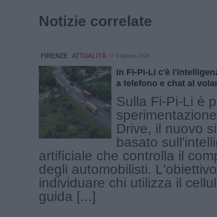
Notizie correlate
FIRENZE
ATTUALITÀ
6 Agosto 2026
In Fi-Pi-Li c'è l'intelligen
a telefono e chat al vola
Sulla Fi-Pi-Li è p
sperimentazione
Drive, il nuovo 
basato sull'intel
artificiale che controlla il c
degli automobilisti. L'obiettiv
individuare chi utilizza il cell
guida [...]