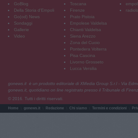
GoBlog
Toscana
empoli
Della Storia d'Empoli
Firenze
radiol
Go(od) News
Prato Pistoia
Sondaggi
Empolese Valdelsa
Gallerie
Chianti Valdelsa
Video
Siena Arezzo
Zona del Cuoio
Pontedera Volterra
Pisa Cascina
Livorno Grosseto
Lucca Versilia
gonews.it è un prodotto editoriale di XMedia Group S.r.l - Via E
gonews.it, quotidiano on line registrato presso il Tribunale di Fire
© 2016. Tutti i diritti riservati.
Home
gonews.it
Redazione
Chi siamo
Termini e condizioni
Pri