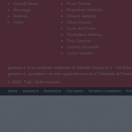
Go(od) News
Prato Pistoia
Sondaggi
Empolese Valdelsa
Gallerie
Chianti Valdelsa
Video
Siena Arezzo
Zona del Cuoio
Pontedera Volterra
Pisa Cascina
Livorno Grosseto
Lucca Versilia
gonews.it è un prodotto editoriale di XMedia Group S.r.l - Via E
gonews.it, quotidiano on line registrato presso il Tribunale di Fire
© 2016. Tutti i diritti riservati.
Home
gonews.it
Redazione
Chi siamo
Termini e condizioni
Pri