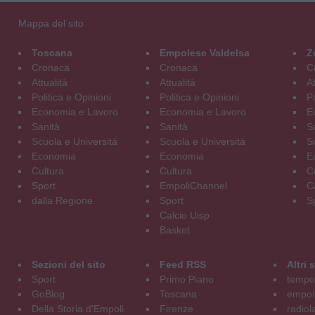
Mappa del sito
Toscana
Empolese Valdelsa
Z
Cronaca
Cronaca
C
Attualità
Attualità
At
Politica e Opinioni
Politica e Opinioni
Po
Economia e Lavoro
Economia e Lavoro
E
Sanità
Sanità
S
Scuola e Università
Scuola e Università
S
Economia
Economia
E
Cultura
Cultura
C
Sport
EmpoliChannel
C
dalla Regione
Sport
S
Calcio Uisp
Basket
Sezioni del sito
Feed RSS
Altri
Sport
Primo Piano
tempol
GoBlog
Toscana
empoli
Della Storia d'Empoli
Firenze
radiol