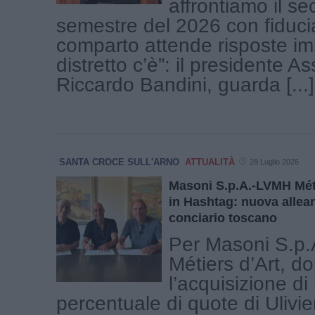
affrontiamo il s
semestre del 2026 con fiducia
comparto attende risposte imp
distretto c’è”: il presidente A
Riccardo Bandini, guarda [...]
SANTA CROCE SULL'ARNO
ATTUALITÀ
28 Luglio 2026
Masoni S.p.A.-LVMH Méti
in Hashtag: nuova allean
conciario toscano
Per Masoni S.p
Métiers d’Art, d
l’acquisizione di
percentuale di quote di Ulivie