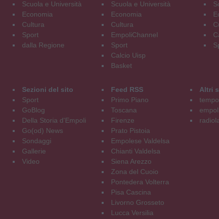
Scuola e Università
Scuola e Università
S
Economia
Economia
E
Cultura
Cultura
C
Sport
EmpoliChannel
C
dalla Regione
Sport
S
Calcio Uisp
Basket
Sezioni del sito
Feed RSS
Altri
Sport
Primo Piano
tempol
GoBlog
Toscana
empoli
Della Storia d'Empoli
Firenze
radiol
Go(od) News
Prato Pistoia
Sondaggi
Empolese Valdelsa
Gallerie
Chianti Valdelsa
Video
Siena Arezzo
Zona del Cuoio
Pontedera Volterra
Pisa Cascina
Livorno Grosseto
Lucca Versilia