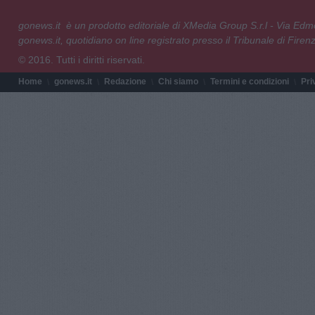
gonews.it è un prodotto editoriale di XMedia Group S.r.l - Via E
gonews.it, quotidiano on line registrato presso il Tribunale di Fire
© 2016. Tutti i diritti riservati.
Home
gonews.it
Redazione
Chi siamo
Termini e condizioni
Pri