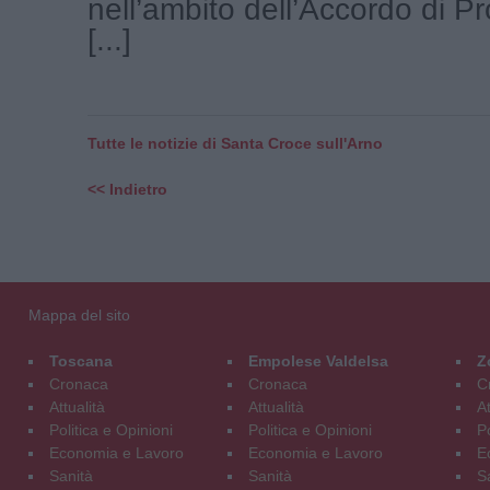
nell’ambito dell’Accordo di P
[...]
Tutte le notizie di Santa Croce sull'Arno
<< Indietro
Mappa del sito
Toscana
Empolese Valdelsa
Z
Cronaca
Cronaca
C
Attualità
Attualità
At
Politica e Opinioni
Politica e Opinioni
Po
Economia e Lavoro
Economia e Lavoro
E
Sanità
Sanità
S