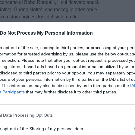
concerto di Bobo Rondelli, il cui ricavato andrà
ziativa “Buono Notte”, che raccoglie adesioni e
o e ristoro agli esclusi del sistema di
reto Salvini e a chi versa in stato di
Do Not Process My Personal Information
ggiosi spettatori
del concerto all’alba che alle
to opt-out of the sale, sharing to third parties, or processing of your per
na si sono dati appuntamento al
Chiostro di San
formation for targeted advertising by us, please use the below opt-out s
 musica del duo Tanitsufi.
r selection. Please note that after your opt-out request is processed y
eing interest-based ads based on personal information utilized by us or
disclosed to third parties prior to your opt-out. You may separately opt-
ntro per l’arte contemporanea Luigi Pecci
losure of your personal information by third parties on the IAB’s list of
 l’emozionante viaggio di parole di
Giuseppe
. This information may also be disclosed by us to third parties on the
IA
stival.
Participants
that may further disclose it to other third parties.
pu
i tutti film Festival”,
le città raccontate in
reet band delle scuole Mazzoni che ha animato
Pu
l Data Processing Opt Outs
 l
e letture di libri per
pu
a
a cura della Libreria “Il Gori” e l’associazione
o opt-out of the Sharing of my personal data.
per i più piccoli realizzati dalla cooperativa