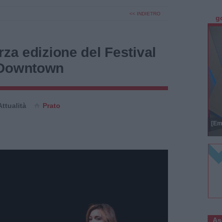
<< INDIETRO
g
rza edizione del Festival
 Downtown
Attualità
Prato
[Em
As