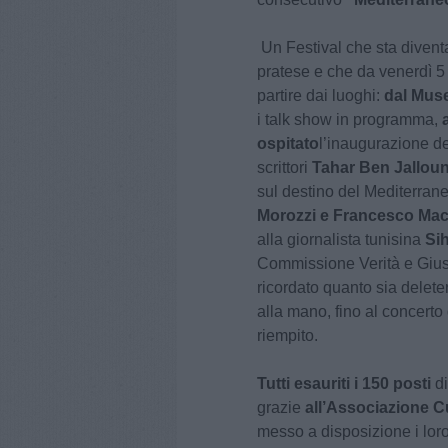
Un Festival che sta diven
pratese e che da venerdì 5 a
partire dai luoghi:
dal Muse
i talk show in programma,
ospitato
l’inaugurazione del
scrittori
Tahar Ben Jallou
sul destino del Mediterrane
Morozzi e Francesco Macc
alla giornalista tunisina
Si
Commissione Verità e Giusti
ricordato quanto sia deleter
alla mano, fino al concerto
riempito.
Tutti esauriti i 150 posti
di
grazie
all’Associazione C
messo a disposizione i loro