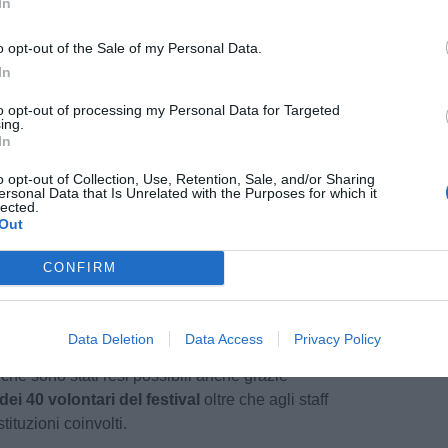
In
 Palestina realizzata dal fotografo Cesare
azzerini
(visitabile fino al 5 maggio).
o opt-out of the Sale of my Personal Data.
In
entieri della Calvana
, 15 km sulla via della seta
to opt-out of processing my Personal Data for Targeted
delle associazioni “Viandare” e “Vagamondo” che
ing.
nti.
In
o opt-out of Collection, Use, Retention, Sale, and/or Sharing
e storie e le riflessioni su cibo e ambiente,
ersonal Data that Is Unrelated with the Purposes for which it
lected.
l’imprenditoria migrante, sui diritti umani, lo ius
Out
circa 50 ospiti tra giornalisti, intellettuali,
isti italiani e stranieri.
Tra loro Padre Ibrahim
CONFIRM
le francescane nella città santa e responsabile
ta dei rapporti con Israele e palestinesi, a Prato
della città da parte del Comune di Prato.
Data Deletion
Data Access
Privacy Policy
, che sono stati resi possibili anche grazie
dei 40 volontari del festival
oltre che agli staff
tituzioni coinvolti.