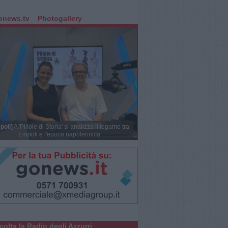
onews.tv
Photogallery
poli]
A 'Pillole di Storia' si analizza il legame tra
Empoli e l'epoca napoleonica
colta la Radio degli Azzurri