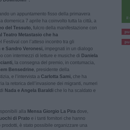
tando un appuntamento fisso della primavera
 domenica 7 aprile ha coinvolto tutta la città, a
o del Tessuto,
fulcro della manifestazione con
pu
al Teatro Metastasio che ha
 Festival con l’atteso incontro tra gli
pu
n e Sandro Veronesi,
impegnati in un dialogo
o con intermezzi di letture e musiche di
Daniela
ianti,
la consegna del premio, in contumacia,
hem Bensedrine
, presidente della
zia, e l’intervista a
Carlotta Sami,
che ha
ia la retorica dell’invasione dei migranti, numeri
 di
Nada e Angela Baraldi
che lo ha scaldato e
sponibili alla
Mensa Giorgio La Pira
dove,
uochi di Prato
e i tanti fornitori che hanno
 prodotti, è stato possibile organizzare una