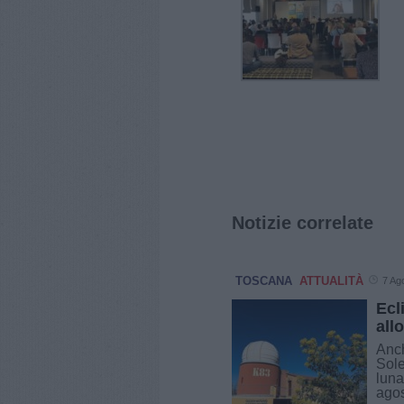
Notizie correlate
TOSCANA
ATTUALITÀ
7 Ag
Ecl
all
Anch
Sole
luna
agos