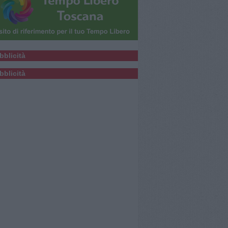
bblicità
bblicità