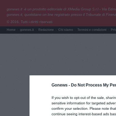
gonews.it è un prodotto editoriale di XMedia Group S.r.l - Via E
gonews.it, quotidiano on line registrato presso il Tribunale di Fire
© 2016. Tutti i diritti riservati.
Home
gonews.it
Redazione
Chi siamo
Termini e condizioni
Pri
Gonews -
Do Not Process My Per
If you wish to opt-out of the sale, shari
sensitive information for targeted adver
confirm your selection. Please note tha
continue seeing interest-based ads base