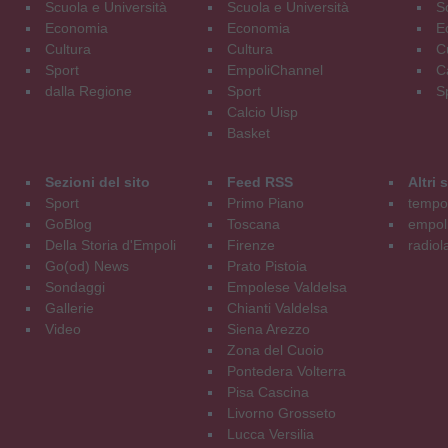
Scuola e Università
Scuola e Università
S
Economia
Economia
E
Cultura
Cultura
C
Sport
EmpoliChannel
C
dalla Regione
Sport
S
Calcio Uisp
Basket
Sezioni del sito
Feed RSS
Altri
Sport
Primo Piano
tempol
GoBlog
Toscana
empoli
Della Storia d'Empoli
Firenze
radiol
Go(od) News
Prato Pistoia
Sondaggi
Empolese Valdelsa
Gallerie
Chianti Valdelsa
Video
Siena Arezzo
Zona del Cuoio
Pontedera Volterra
Pisa Cascina
Livorno Grosseto
Lucca Versilia