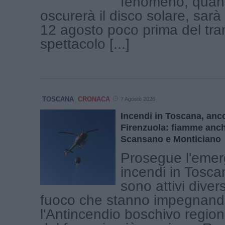
fenomeno, quand
oscurerà il disco solare, sar
12 agosto poco prima del tr
spettacolo [...]
TOSCANA
CRONACA
7 Agosto 2026
Incendi in Toscana, ancor
Firenzuola: fiamme anc
Scansano e Monticiano
Prosegue l'eme
incendi in Tosca
sono attivi divers
fuoco che stanno impegnan
l'Antincendio boschivo regional