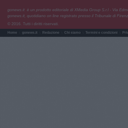
gonews.it è un prodotto editoriale di XMedia Group S.r.l - Via E
gonews.it, quotidiano on line registrato presso il Tribunale di Fire
© 2016. Tutti i diritti riservati.
Home
gonews.it
Redazione
Chi siamo
Termini e condizioni
Pri