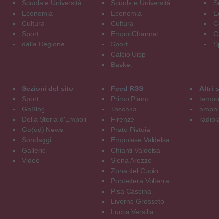
Scuola e Università
Scuola e Università
S
Economia
Economia
E
Cultura
Cultura
C
Sport
EmpoliChannel
C
dalla Regione
Sport
S
Calcio Uisp
Basket
Sezioni del sito
Feed RSS
Altri
Sport
Primo Piano
tempol
GoBlog
Toscana
empoli
Della Storia d'Empoli
Firenze
radiol
Go(od) News
Prato Pistoia
Sondaggi
Empolese Valdelsa
Gallerie
Chianti Valdelsa
Video
Siena Arezzo
Zona del Cuoio
Pontedera Volterra
Pisa Cascina
Livorno Grosseto
Lucca Versilia