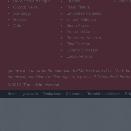
Della Storia d'Empoli
Firenze
radiol
Go(od) News
Prato Pistoia
Sondaggi
Empolese Valdelsa
Gallerie
Chianti Valdelsa
Video
Siena Arezzo
Zona del Cuoio
Pontedera Volterra
Pisa Cascina
Livorno Grosseto
Lucca Versilia
gonews.it è un prodotto editoriale di XMedia Group S.r.l - Via E
gonews.it, quotidiano on line registrato presso il Tribunale di Fire
© 2016. Tutti i diritti riservati.
Home
gonews.it
Redazione
Chi siamo
Termini e condizioni
Pri