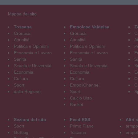
Mappa del sito
Toscana
Empolese Valdelsa
Z
Cronaca
Cronaca
C
Attualità
Attualità
At
Politica e Opinioni
Politica e Opinioni
Po
Economia e Lavoro
Economia e Lavoro
E
Sanità
Sanità
S
Scuola e Università
Scuola e Università
S
Economia
Economia
E
Cultura
Cultura
C
Sport
EmpoliChannel
C
dalla Regione
Sport
S
Calcio Uisp
Basket
Sezioni del sito
Feed RSS
Altri
Sport
Primo Piano
tempol
GoBlog
Toscana
empoli