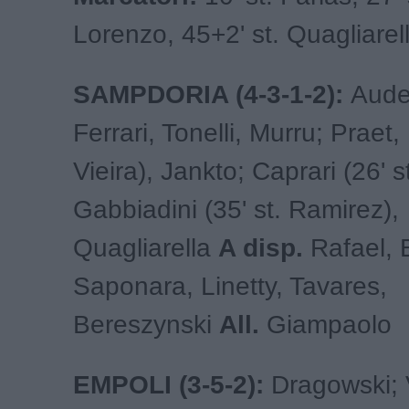
Lorenzo, 45+2' st. Quagliarel
SAMPDORIA (4-3-1-2):
Auder
Ferrari, Tonelli, Murru; Praet, 
Vieira), Jankto; Caprari (26' s
Gabbiadini (35' st. Ramirez),
Quagliarella
A disp.
Rafael, 
Saponara, Linetty, Tavares,
Bereszynski
All.
Giampaolo
EMPOLI (3-5-2):
Dragowski; V