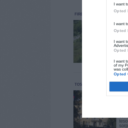
I want t
Opted 
FIRENZE
ATTUALITÀ
6 Ago
In F
I want t
a t
Opted 
Sull
Driv
I want 
arti
Advertis
auto
Opted 
cell
I want t
of my P
was col
Opted 
TOSCANA
ATTUALITÀ
6 Ag
Cur
via
Tos
La T
cono
teso
sorp