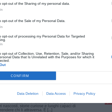
o opt-out of the Sharing of my personal data.
In
sto 2026
i-Pi-Li c'è l'intelligenza artificiale: stop
o opt-out of the Sale of my Personal Data.
elefono e chat al volante
In
a Fi-Pi-Li è partita la sperimentazione di Safe
e, il nuovo sistema basato sull'intelligenza
to opt-out of processing my Personal Data for Targeted
ficiale che controlla il comportamento degli
ing.
mobilisti. L'obiettivo è individuare chi utilizza il
In
ulare mentre guida [...]
o opt-out of Collection, Use, Retention, Sale, and/or Sharing
ersonal Data that Is Unrelated with the Purposes for which it
lected.
Out
osto 2026
CONFIRM
iosità e luoghi insoliti in Toscana: il
pu
ggio "Comuni non comuni" di Anci
cana
Pu
Data Deletion
Data Access
Privacy Policy
oscana è una terra di grandi capolavori
sciuti in tutto il mondo, ma anche di piccoli
pu
ri nascosti, storie curiose e luoghi capaci di
rendere chi li attraversa. È [...]