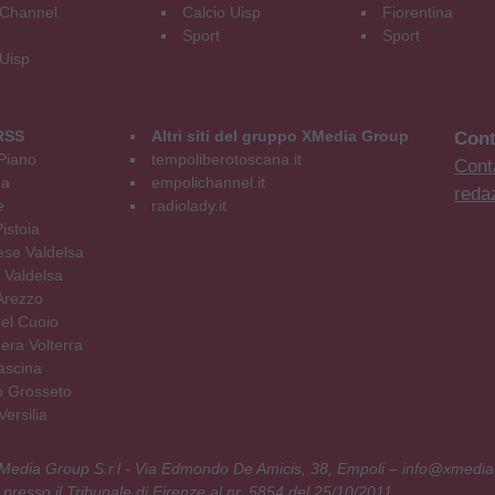
Channel
Calcio Uisp
Fiorentina
Sport
Sport
 Uisp
RSS
Altri siti del gruppo XMedia Group
Cont
Piano
tempoliberotoscana.it
Conta
na
empolichannel.it
reda
e
radiolady.it
istoia
se Valdelsa
 Valdelsa
Arezzo
el Cuoio
era Volterra
ascina
o Grosseto
ersilia
 XMedia Group S.r.l - Via Edmondo De Amicis, 38, Empoli – info@xmedia
 presso il Tribunale di Firenze al nr. 5854 del 25/10/2011