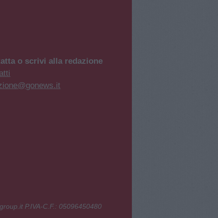
atta o scrivi alla redazione
tti
zione@gonews.it
group.it P.IVA-C.F.: 05096450480