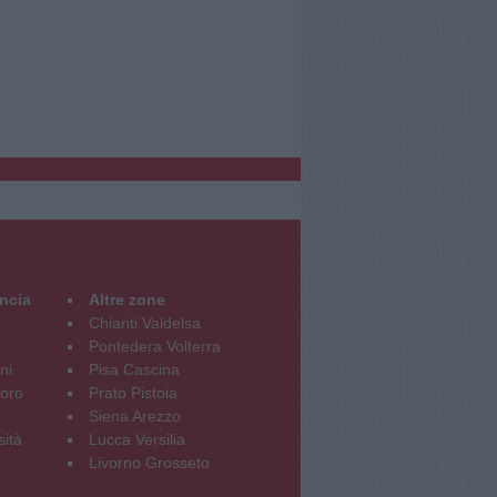
incia
Altre zone
Chianti Valdelsa
Pontedera Volterra
ni
Pisa Cascina
oro
Prato Pistoia
Siena Arezzo
sità
Lucca Versilia
Livorno Grosseto