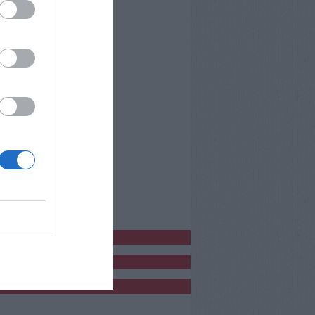
bblicitàCl
bblicità
bblicità