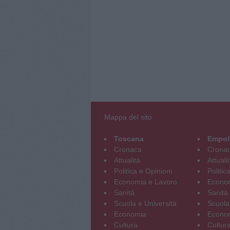
Mappa del sito
Toscana
Empol
Cronaca
Crona
Attualità
Attuali
Politica e Opinioni
Politic
Economia e Lavoro
Econom
Sanità
Sanità
Scuola e Università
Scuola
Economia
Econo
Cultura
Cultur