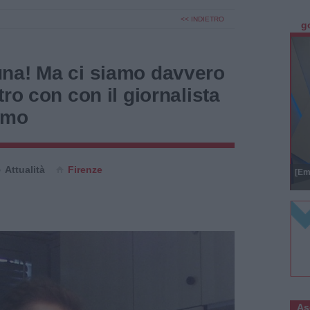
<< INDIETRO
g
na! Ma ci siamo davvero
ro con con il giornalista
imo
Attualità
Firenze
[Em
As