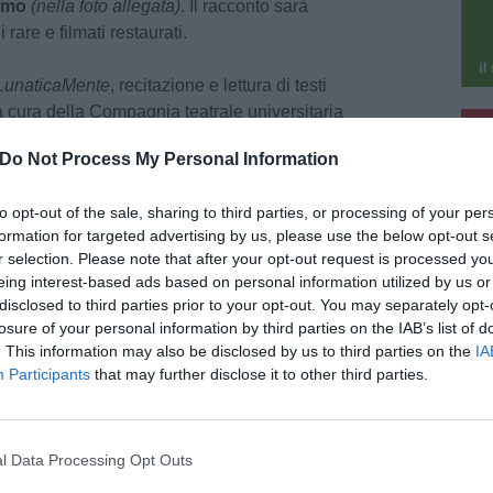
simo
(nella foto allegata)
. Il racconto sarà
are e filmati restaurati.
LunaticaMente
, recitazione e lettura di testi
 a cura della Compagnia teatrale universitaria
pu
a da Teresa Megale.
Do Not Process My Personal Information
pu
lusivo di
ScienzEstate
- promossa da
OpenLab
,
to opt-out of the sale, sharing to third parties, or processing of your per
vulgazione scientifica dell’Università di Firenze
formation for targeted advertising by us, please use the below opt-out s
scoperte scientifiche e tecnologiche nel
r selection. Please note that after your opt-out request is processed y
eing interest-based ads based on personal information utilized by us or
disclosed to third parties prior to your opt-out. You may separately opt-
losure of your personal information by third parties on the IAB’s list of
. This information may also be disclosed by us to third parties on the
IA
Participants
that may further disclose it to other third parties.
Fonte: Università di Firenze
l Data Processing Opt Outs