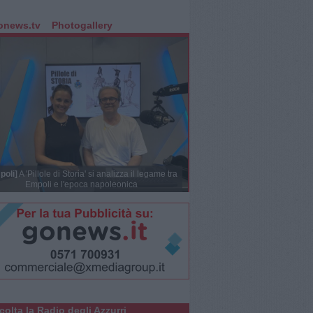
onews.tv
Photogallery
poli]
A 'Pillole di Storia' si analizza il legame tra
Empoli e l'epoca napoleonica
colta la Radio degli Azzurri