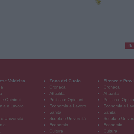
fb
ese Valdelsa
Zona del Cuoio
Firenze e Prov
ca
Cronaca
Cronaca
tà
Attualità
Attualità
a e Opinioni
Politica e Opinioni
Politica e Opinio
ia e Lavoro
Economia e Lavoro
Economia e Lav
Sanità
Sanità
 e Università
Scuola e Università
Scuola e Univer
mia
Economia
Economia
a
Cultura
Cultura