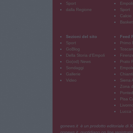
Sport
Empoli
dalla Regione
Sport
Calcio
Basket
Sezioni del sito
Feed 
Sport
Primo 
GoBlog
Tosca
Della Storia d'Empoli
Firenz
Go(od) News
Prato P
Sondaggi
Empole
Gallerie
Chianti
Video
Siena 
Zona d
Ponted
Pisa C
Livorn
Lucca V
gonews.it è un prodotto editoriale di
gonews.it, quotidiano on line registrato