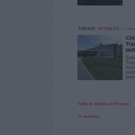
FIRENZE
ATTUALITÀ
6 Ago
Chi
Tra
del
Saba
Tras
Annu
sost
prev
Tutte le notizie di Firenze
<< Indietro