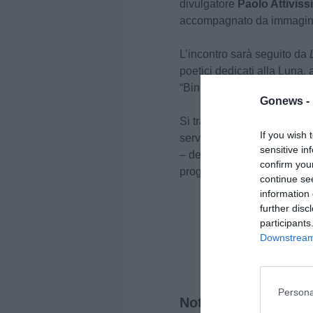
divulgatore
Paolo Attivis
accompagnato da immagini r
L’incontro sarà seguito da
poetici dedicati alla Luna,
“Binario di scambio” dirett
Gonews -
Si tratta dell’incontro conc
If you wish 
servizio di educazione e di
sensitive in
– dedicata quest’anno alle 
confirm you
progresso dell’umanità.
continue se
information 
further disc
participants
Downstream 
Persona
Notizie correlate