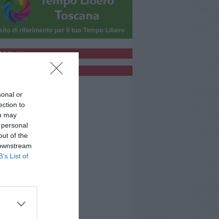
bblicità
bblicità
sonal or
ection to
ou may
 personal
out of the
 downstream
B’s List of