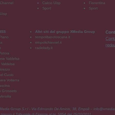
Channel
Calcio Uisp
Fiorentina
Sport
Sport
 Uisp
RSS
Altri siti del gruppo XMedia Group
Cont
Piano
tempoliberotoscana.it
Conta
na
empolichannel.it
reda
e
radiolady.it
istoia
se Valdelsa
 Valdelsa
Arezzo
el Cuoio
era Volterra
ascina
o Grosseto
ersilia
 XMedia Group S.r.l - Via Edmondo De Amicis, 38, Empoli – info@xmedia
 presso il Tribunale di Firenze al nr. 5854 del 25/10/2011