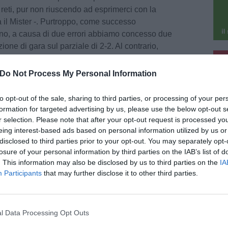
reti, pur non riuscendo ad esprimerci con la
 il Mister -. Purtroppo, come successo
no, a causa di due errori abbiamo concesso due
ione di gara sul parziale di 2-2. Al contrario,
pu
con il piglio giusto, ottimizzando il pressing e
 riuscendo a segnare 5 gol in breve tempo e
Do Not Process My Personal Information
pu
".
to opt-out of the sale, sharing to third parties, or processing of your per
i caso, si può fare ancora di più: "Non
formation for targeted advertising by us, please use the below opt-out s
sta volta in campo avevamo 8 quote su 12
r selection. Please note that after your opt-out request is processed y
eing interest-based ads based on personal information utilized by us or
subito alla tosta trasferta di venerdì prossimo,
disclosed to third parties prior to your opt-out. You may separately opt-
 la Midland, autrice di un gran campionato di C1
losure of your personal information by third parties on the IAB’s list of
. This information may also be disclosed by us to third parties on the
IA
Participants
that may further disclose it to other third parties.
 7-3
 Castellacci, Castellacci, Castellacci, Lo Pizzo,
l Data Processing Opt Outs
ella.