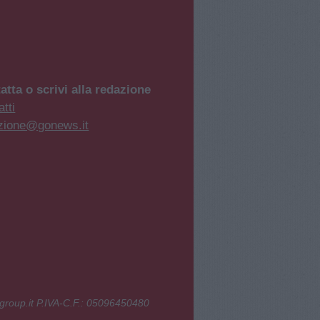
atta o scrivi alla redazione
tti
zione@gonews.it
group.it P.IVA-C.F.: 05096450480