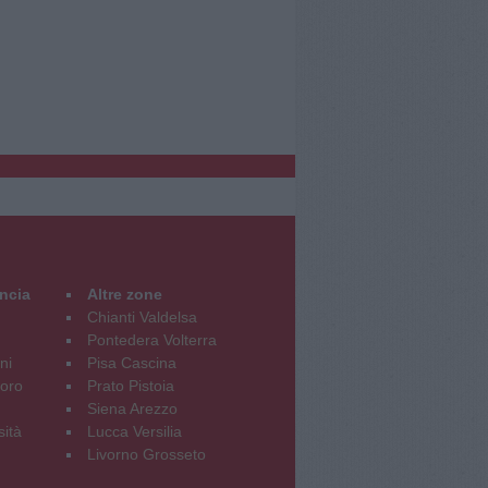
incia
Altre zone
Chianti Valdelsa
Pontedera Volterra
ni
Pisa Cascina
oro
Prato Pistoia
Siena Arezzo
sità
Lucca Versilia
Livorno Grosseto