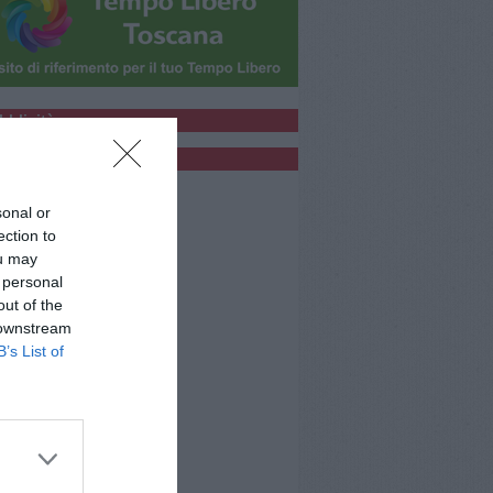
bblicità
bblicità
sonal or
ection to
ou may
 personal
out of the
 downstream
B’s List of