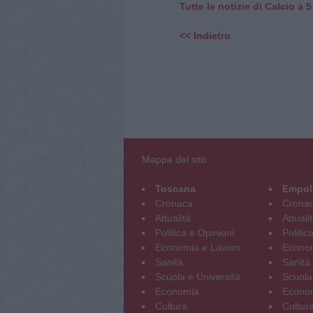
Tutte le notizie di Calcio a 5
<< Indietro
Mappa del sito
Toscana
Empol
Cronaca
Crona
Attualità
Attuali
Politica e Opinioni
Politic
Economia e Lavoro
Econom
Sanità
Sanità
Scuola e Università
Scuola
Economia
Econo
Cultura
Cultur