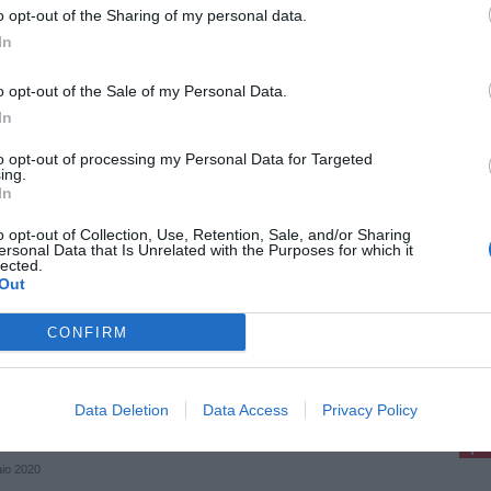
o opt-out of the Sharing of my personal data.
Fonte: Us Limite e Capraia
In
o opt-out of the Sale of my Personal Data.
In
to opt-out of processing my Personal Data for Targeted
ing.
In
 2023
cio a 5 femminile, Castelfiorentino
o opt-out of Collection, Use, Retention, Sale, and/or Sharing
ersonal Data that Is Unrelated with the Purposes for which it
ted vince il campionato
lected.
un’esperienza che a Castelfiorentino va avanti
Out
i dal 1987 e che non smette mai di stupire. È
la del calcio femminile, che ogni anno si
CONFIRM
va, si evolve e, [...]
pu
Pu
Data Deletion
Data Access
Privacy Policy
pu
io 2020