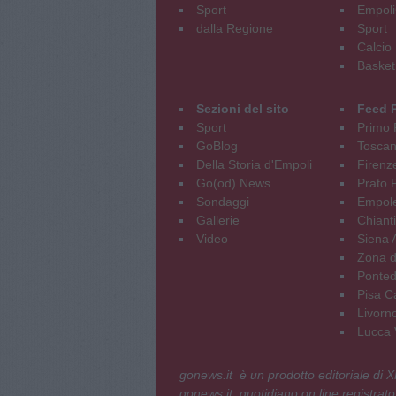
Sport
Empoli
dalla Regione
Sport
Calcio
Basket
Sezioni del sito
Feed 
Sport
Primo 
GoBlog
Tosca
Della Storia d'Empoli
Firenz
Go(od) News
Prato P
Sondaggi
Empole
Gallerie
Chianti
Video
Siena 
Zona d
Ponted
Pisa C
Livorn
Lucca V
gonews.it è un prodotto editoriale di
gonews.it, quotidiano on line registrato