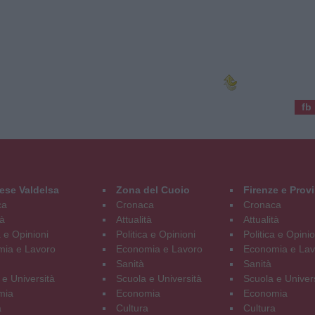
fb
ese Valdelsa
Zona del Cuoio
Firenze e Prov
ca
Cronaca
Cronaca
tà
Attualità
Attualità
a e Opinioni
Politica e Opinioni
Politica e Opinio
ia e Lavoro
Economia e Lavoro
Economia e Lav
Sanità
Sanità
 e Università
Scuola e Università
Scuola e Univer
mia
Economia
Economia
a
Cultura
Cultura