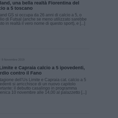
land, una bella realtà Fiorentina del
cio a 5 toscano
and GS si occupa da 26 anni di calcio a 5, o
io di Futsal (anche se meno utilizzato sarebbe
to in realtà il vero nome di questo sport), e [...]
9 Novembre 2019
Limite e Capraia calcio a 5 ipovedenti,
rdio contro il Fano
tagione dell'Us Limite e Capraia cat. calcio a 5
edenti si arricchisce di un nuovo capitolo
rtante: il debutto casalingo in programma
nica 10 novembre alle 14,00 al palazzetto [...]