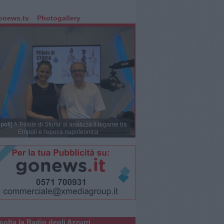
onews.tv
Photogallery
poli]
A 'Pillole di Storia' si analizza il legame tra
Empoli e l'epoca napoleonica
colta la Radio degli Azzurri