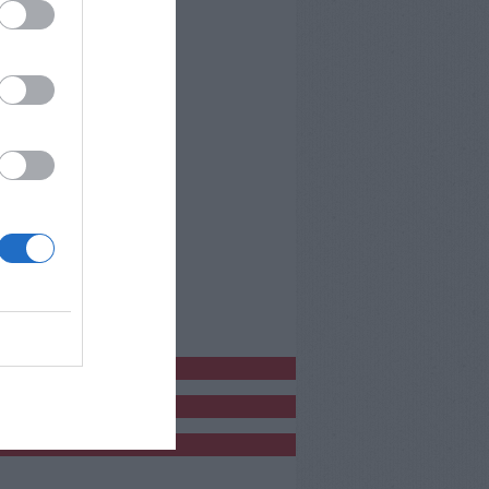
bblicitàCl
bblicità
bblicità