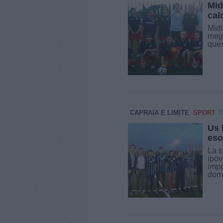
Mid
cal
Midl
megl
ques
CAPRAIA E LIMITE
SPORT
Us 
eso
La s
ipov
impo
dome