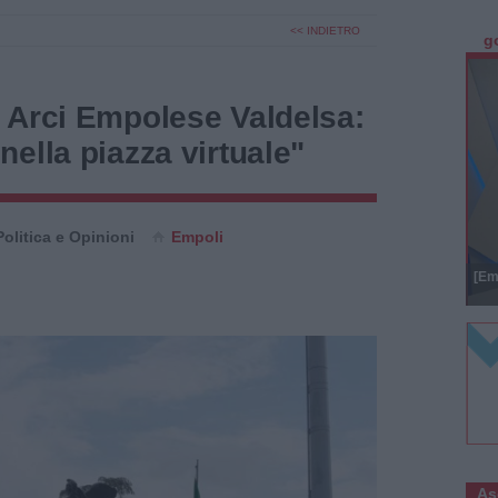
<< INDIETRO
g
 Arci Empolese Valdelsa:
ella piazza virtuale"
Politica e Opinioni
Empoli
[Em
As