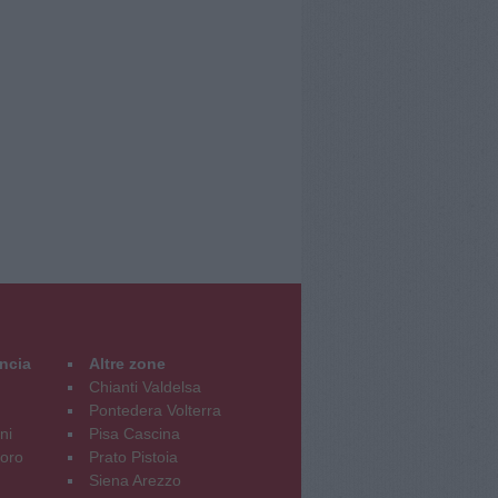
incia
Altre zone
Chianti Valdelsa
Pontedera Volterra
ni
Pisa Cascina
oro
Prato Pistoia
Siena Arezzo