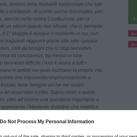
are, almeno nella modalità tradizionale che tutti
tte e conquiste, di scontri anche drammatici, per
ro, sancito nella nostra Costituzione, per la
tti un valore quanto mai attuale, che ci permette
pu
e. Il 1° Maggio è dunque il momento in cui, non
ei traguardi raggiunti grazie alle lotte operaie,
pu
eriori, sorti da bisogni che lo stop lavorativo
emia da coronavirus, ha messo in luce
omento difficile l’Arci è vicina a tutti i
orano in ambiti nei quali rischiano la propria vita
 a coloro che impoveritisi improvvisamente a
 forzato, tante famiglie anche nel nostro
ino ad acquistare il cibo. Siamo vicini a quelle
voro, oltre ad essere una questione importante e
, rappresenta l’elemento distintivo che modifica
tatus come per esempio accade a chi ha il
Do Not Process My Personal Information
motivi umanitari e grazie al lavoro può
i permesso. Inoltre il nostro pensiero va a quegli
nti, senza contratti, diritti e senza tutele, che
to opt-out of the sale, sharing to third parties, or processing of your per