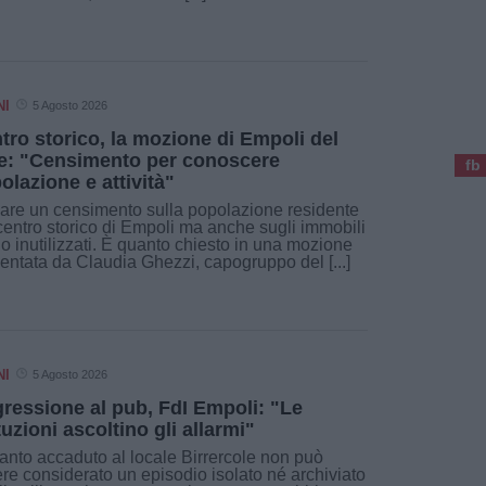
NI
5 Agosto 2026
tro storico, la mozione di Empoli del
e: "Censimento per conoscere
fb
olazione e attività"
are un censimento sulla popolazione residente
centro storico di Empoli ma anche sugli immobili
ti o inutilizzati. È quanto chiesto in una mozione
entata da Claudia Ghezzi, capogruppo del [...]
NI
5 Agosto 2026
ressione al pub, FdI Empoli: "Le
ituzioni ascoltino gli allarmi"
nto accaduto al locale Birrercole non può
re considerato un episodio isolato né archiviato