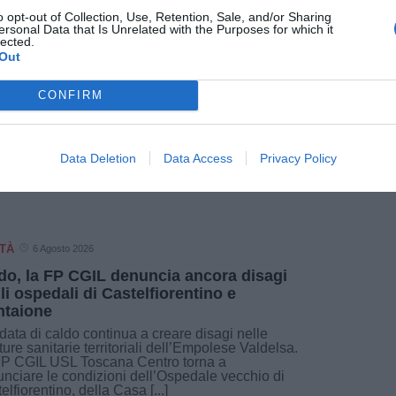
a data rappresenta. Postate su facebook il vostro
o opt-out of Collection, Use, Retention, Sale, and/or Sharing
n dimenticate di scrivere nel post l’hashtag
ersonal Data that Is Unrelated with the Purposes for which it
lected.
icheremo nella nostra pagina facebook tutti i
Out
sieme!
CONFIRM
Arci Empolese Valdelsa
Data Deletion
Data Access
Privacy Policy
TÀ
6 Agosto 2026
do, la FP CGIL denuncia ancora disagi
li ospedali di Castelfiorentino e
taione
data di caldo continua a creare disagi nelle
tture sanitarie territoriali dell’Empolese Valdelsa.
FP CGIL USL Toscana Centro torna a
nciare le condizioni dell’Ospedale vecchio di
elfiorentino, della Casa [...]