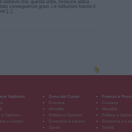
il sollievo che, questa volta, nessuno abbia
rtato conseguenze gravi. Le istituzioni hanno il
e [...]
ese Valdelsa
Zona del Cuoio
Firenze e Prov
ca
Cronaca
Cronaca
tà
Attualità
Attualità
a e Opinioni
Politica e Opinioni
Politica e Opinio
ia e Lavoro
Economia e Lavoro
Economia e Lav
Sanità
Sanità