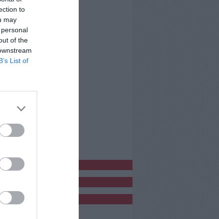
ection to
ou may
 personal
out of the
 downstream
B’s List of
bblicitàCl
bblicità
bblicità