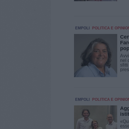
EMPOLI
POLITICA E OPINIO
Cen
Far
pop
Avvi
nel 
sfit
pres
EMPOLI
POLITICA E OPINIO
Agg
ist
«Qua
esse