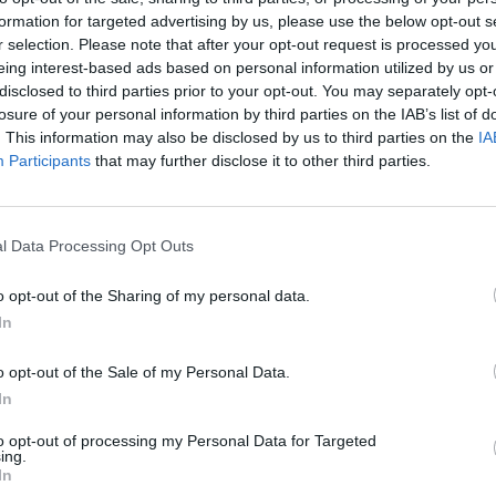
formation for targeted advertising by us, please use the below opt-out s
anti l’economia del nostro paese, a costo di
r selection. Please note that after your opt-out request is processed y
o vicini ai lavoratori dei nostri Circoli Arci,
eing interest-based ads based on personal information utilized by us or
endono di potere riprendere il loro lavoro, con
disclosed to third parties prior to your opt-out. You may separately opt-
questi mesi di inattività che comunque
losure of your personal information by third parties on the IAB’s list of
apertura che si profila con grandi restrizioni.
. This information may also be disclosed by us to third parties on the
IA
Participants
that may further disclose it to other third parties.
ndi che ci sono ancora battaglie da affrontare e
r questi motivi rivendicare il ruolo fondamentale
re organismo fondamentale alla costruzione di
l Data Processing Opt Outs
e e culturale del nostro paese. Il 1° maggio è
 per noi e vogliamo provare lo stesso a
o opt-out of the Sharing of my personal data.
siamo, con i mezzi che ce lo permettono e che
In
ualmente e a distanza: la pagina facebook Arci
tro sito internet. Così come la CGIL cercheremo
o opt-out of the Sale of my Personal Data.
pu
uale, una piazza di “resistenza virtuale” così
In
Pu
ampagna Arci in questo periodo di isolamento.
to opt-out of processing my Personal Data for Targeted
sta piazza con il vostro contributo di messaggi
pu
ing.
In
ordi dei vostri primo maggio:i cortei, la gente, o