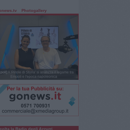
onews.tv
Photogallery
poli]
A 'Pillole di Storia' si analizza il legame tra
Empoli e l'epoca napoleonica
colta la Radio degli Azzurri