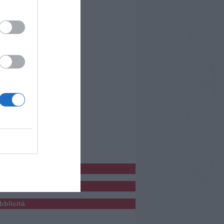
bblicitàCl
bblicità
bblicità