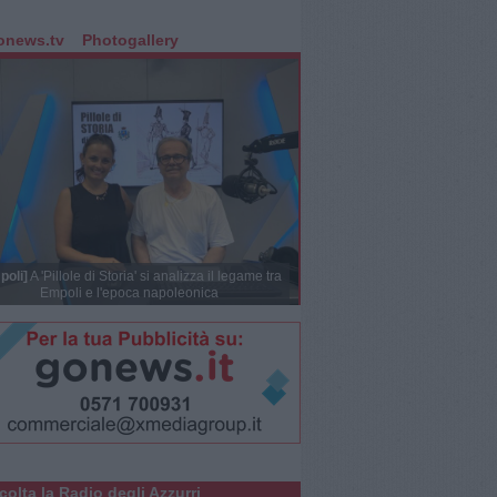
onews.tv
Photogallery
poli]
A 'Pillole di Storia' si analizza il legame tra
Empoli e l'epoca napoleonica
colta la Radio degli Azzurri