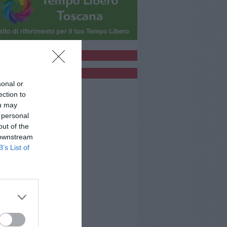
bblicità
bblicità
sonal or
ection to
ou may
 personal
out of the
 downstream
B’s List of