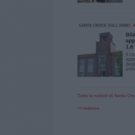
SANTA CROCE SULL'ARNO
A
Bil
app
1,6
Il c
appr
degl
anno
Tutte le notizie di Santa Cro
<< Indietro