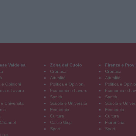
ese Valdelsa
Zona del Cuoio
Firenze e Prov
ca
Cronaca
Cronaca
tà
Attualità
Attualità
a e Opinioni
Politica e Opinioni
Politica e Opinio
ia e Lavoro
Economia e Lavoro
Economia e Lav
Sanità
Sanità
 e Università
Scuola e Università
Scuola e Univer
mia
Economia
Economia
a
Cultura
Cultura
Channel
Calcio Uisp
Fiorentina
Sport
Sport
 Uisp