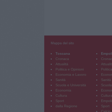
Mappa del sito
Toscana
Empol
Cronaca
Crona
Attualità
Attuali
Politica e Opinioni
Politic
Economia e Lavoro
Econom
Sanità
Sanità
Scuola e Università
Scuola
Economia
Econo
Cultura
Cultur
Sport
Empoli
dalla Regione
Sport
Calcio