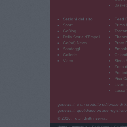
Basket
Sezioni del sito
Feed 
Sport
Primo 
GoBlog
Tosca
Della Storia d'Empoli
Firenz
Go(od) News
Prato P
Sondaggi
Empole
Gallerie
Chianti
Video
Siena 
Zona d
Ponted
Pisa C
Livorn
Lucca V
gonews.it è un prodotto editoriale di
gonews.it, quotidiano on line registrato
© 2016. Tutti i diritti riservati.