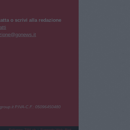
atta o scrivi alla redazione
tti
zione@gonews.it
group.it P.IVA-C.F.: 05096450480