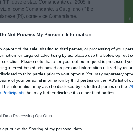
i (FI), dove è stato Comandante dal 2005; in
vizio, come Comandante, a Cutigliano (PI) e
gianese (PI), come vice Comandante.
bardo sostituisce il Luogotenente Orazio Arria,
pu
Do Not Process My Personal Information
Nucleo Operativo e Radiomobile della Compagnia
pu
alla Stazione di Ponte a Egola (PI) dove è stato
to opt-out of the sale, sharing to third parties, or processing of your per
ora ha prestato servizio a Ponsacco (PI), a
formation for targeted advertising by us, please use the below opt-out s
 San Romano (PI).
r selection. Please note that after your opt-out request is processed y
eing interest-based ads based on personal information utilized by us or
ati ricevuti stamani dal Comandante Provinciale
disclosed to third parties prior to your opt-out. You may separately opt-
losure of your personal information by third parties on the IAB’s list of
ello Giulio Duranti, che ha inteso formulare loro
. This information may also be disclosed by us to third parties on the
IA
lavoro al comando dei due importanti presidi della
Participants
that may further disclose it to other third parties.
l Data Processing Opt Outs
o opt-out of the Sharing of my personal data.