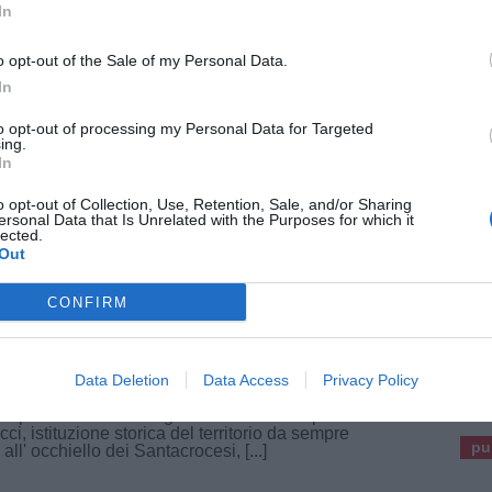
In
o opt-out of the Sale of my Personal Data.
TTUALITÀ
5 Agosto 2026
In
 in corso Mazzini per cittadini raggiunti
to opt-out of processing my Personal Data for Targeted
ro coattivo delle tasse comunali
ing.
In
el bando per il recupero coattivo dei crediti dei
nti del comune di Santa Croce, opererà in corso
]
o opt-out of Collection, Use, Retention, Sale, and/or Sharing
ersonal Data that Is Unrelated with the Purposes for which it
lected.
Out
CONFIRM
TTUALITÀ
30 Luglio 2026
ontro estivo all'Rsa Meacci, partecipa il
ary Santa Croce
pu
Data Deletion
Data Access
Privacy Policy
lub Rotary S. Croce Comprensorio del Cuoio, ha
Pu
ecipato Martedì 21 Luglio alla Casa di Riposo G.
ci, istituzione storica del territorio da sempre
pu
e all' occhiello dei Santacrocesi, [...]