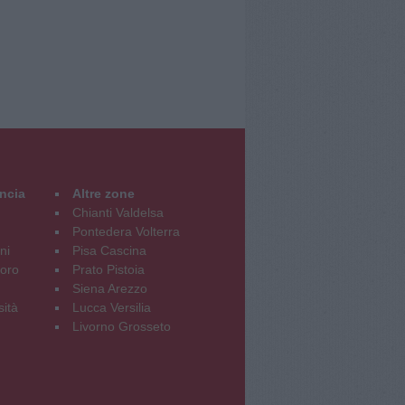
incia
Altre zone
Chianti Valdelsa
Pontedera Volterra
ni
Pisa Cascina
oro
Prato Pistoia
Siena Arezzo
sità
Lucca Versilia
Livorno Grosseto