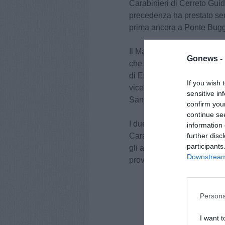
Carabinieri di Cerreto Guid
precedenza ha prestato ser
prima ancora a Ponte Bug
Il Maresciallo Capo Giallom
Gonews -
che è stato trasferito al 
di Empoli (FI) e proviene d
If you wish 
vice Comandante; prima anc
sensitive in
Santa Croce sull’Arno e a
confirm you
continue se
I due Sottufficiali sono st
information 
further disc
Carabinieri di Pisa, Colonn
participants
gli auspici di un proficuo 
Downstream 
provincia pisana.
Persona
I want t