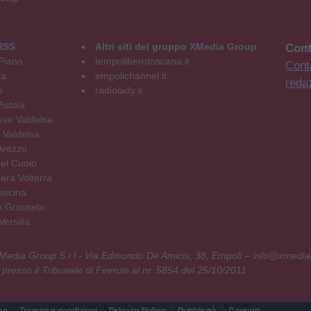
RSS
Altri siti del gruppo XMedia Group
Cont
Piano
tempoliberotoscana.it
Conta
na
empolichannel.it
reda
e
radiolady.it
istoia
se Valdelsa
 Valdelsa
Arezzo
el Cuoio
era Volterra
ascina
o Grosseto
ersilia
 XMedia Group S.r.l - Via Edmondo De Amicis, 38, Empoli – info@xmedia
 presso il Tribunale di Firenze al nr. 5854 del 25/10/2011