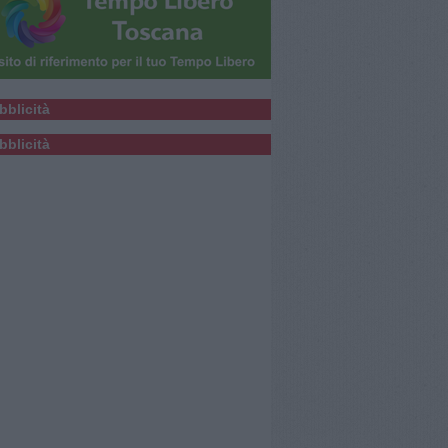
bblicità
bblicità