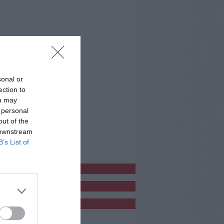
sonal or
ection to
ou may
 personal
out of the
 downstream
B’s List of
bblicitàCl
bblicità
bblicità