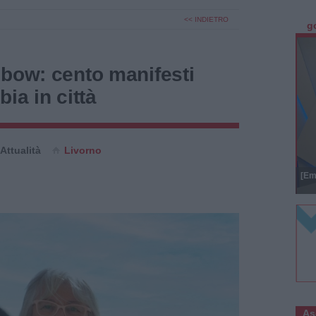
<< INDIETRO
g
nbow: cento manifesti
ia in città
Attualità
Livorno
[Em
As