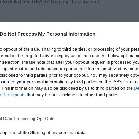
ributo della Rete READY Regione Toscana e del
 sarà tappezzata la città per una iniziativa il cui
gono gli organizzatori, di “sollevare il velo e
Do Not Process My Personal Information
o che siamo, persone comuni che vogliono offrire
vrà bisogno dopo di loro”.
to opt-out of the sale, sharing to third parties, or processing of your per
formation for targeted advertising by us, please use the below opt-out s
r selection. Please note that after your opt-out request is processed y
eing interest-based ads based on personal information utilized by us or
disclosed to third parties prior to your opt-out. You may separately opt-
losure of your personal information by third parties on the IAB’s list of
. This information may also be disclosed by us to third parties on the
IA
Participants
that may further disclose it to other third parties.
pu
Pu
l Data Processing Opt Outs
pu
o opt-out of the Sharing of my personal data.