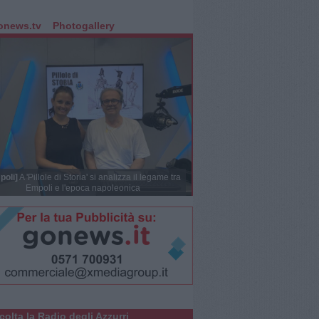
onews.tv
Photogallery
poli]
A 'Pillole di Storia' si analizza il legame tra
Empoli e l'epoca napoleonica
colta la Radio degli Azzurri