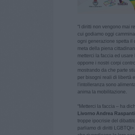
“I diritti non vengono mai r
cui godiamo oggi camminano
ogni generazione spetta il
meta della piena cittadinan
metterci la faccia ed usare
opporre i nostri corpi contr
mostrando da che parte sti
per bisogni reali di libert
l'intolleranza sono alimenta
anima la mobilitazione.
“Metterci la faccia – ha dich
Livorno Andrea Raspanti
troppe ipocrisie del dibatti
parliamo di diritti LGBTQI+