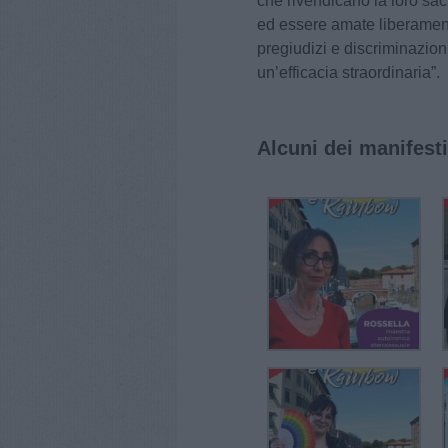
che rivendicano la loro sac
ed essere amate liberament
pregiudizi e discriminazio
un’efficacia straordinaria”.
Alcuni dei manifesti