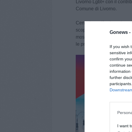
Livorno Lgbt+ con il cont
Comune di Livorno.
Cento i manifesti con i quali
scopo è quello, come sosten
Gonews -
mostrarci a tutt* per quell
le proprie gambe a chi ne a
If you wish 
sensitive in
confirm you
continue se
information 
further disc
participants
Downstream 
Persona
I want t