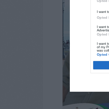
Opted 
I want t
Opted 
I want 
Advertis
Opted 
I want t
of my P
was col
Opted 