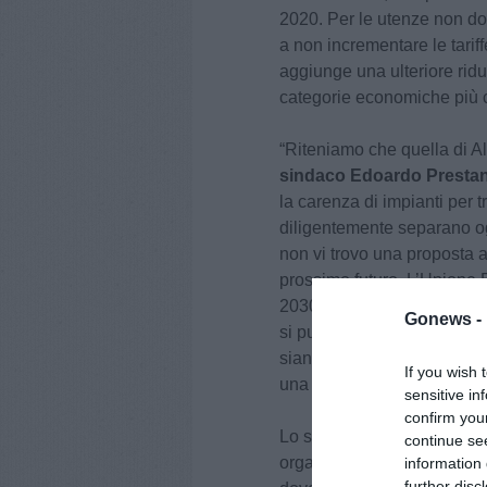
2020. Per le utenze non do
a non incrementare le tarif
aggiunge una ulteriore ridu
categorie economiche più 
“Riteniamo che quella di Ali
sindaco Edoardo Prestan
la carenza di impianti per tr
diligentemente separano og
non vi trovo una proposta a
prossimo futuro. L’Unione E
2030, il residuo indifferen
Gonews -
si punta ancora abbastanza 
siano trasformati in risorse
If you wish 
una economia circolare che 
sensitive in
confirm you
Lo scorso 12 giugno il sind
continue se
organizzato a Torre del Lag
information 
further disc