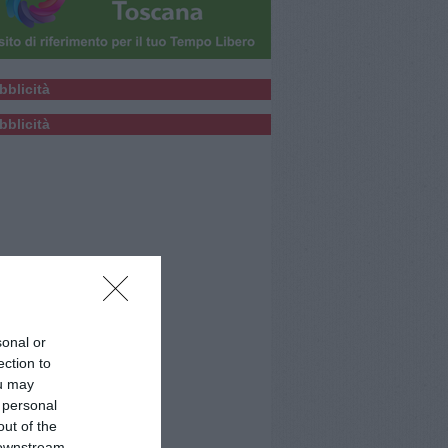
bblicità
bblicità
sonal or
ection to
ou may
 personal
out of the
 downstream