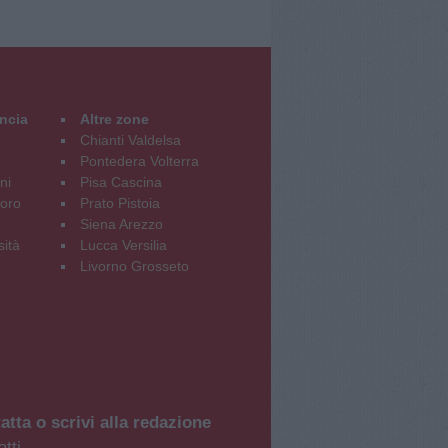
incia
Altre zone
Chianti Valdelsa
Pontedera Volterra
ni
Pisa Cascina
oro
Prato Pistoia
Siena Arezzo
sità
Lucca Versilia
Livorno Grosseto
atta o scrivi alla redazione
tti