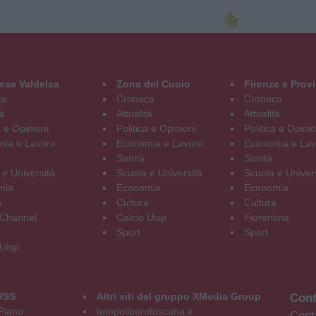
ese Valdelsa
Zona del Cuoio
Firenze e Prov
ca
Cronaca
Cronaca
tà
Attualità
Attualità
a e Opinioni
Politica e Opinioni
Politica e Opinio
ia e Lavoro
Economia e Lavoro
Economia e Lav
Sanità
Sanità
 e Università
Scuola e Università
Scuola e Univer
mia
Economia
Economia
a
Cultura
Cultura
Channel
Calcio Uisp
Fiorentina
Sport
Sport
 Uisp
RSS
Altri siti del gruppo XMedia Group
Cont
Piano
tempoliberotoscana.it
Conta