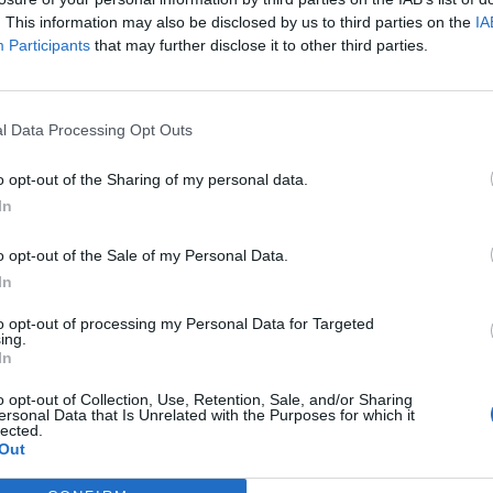
sentanti dei Comuni facenti parte della rete
. This information may also be disclosed by us to third parties on the
IA
e è nato un piano per la gestione dei rifiuti nel
Participants
that may further disclose it to other third parties.
 Prestanti – che viene proposto alla Regione
nare all’importante obiettivo europeo. Uno dei
el compostaggio, sia a livello familiare che di
l Data Processing Opt Outs
rio verde ed agricolo come il nostro diventa
 per la categoria degli sfalci e delle potature
o opt-out of the Sharing of my personal data.
o è quello di dar vita a luoghi di riparazione per
In
ti, in particolare quelli elettronici. Puntare con
bbrica dei materiali per il recupero di materie
o opt-out of the Sale of my Personal Data.
erenziata mediante processi tecnologici, e sulle
In
pero di terre rare e metalli preziosi. Ma
tariffa il più possibile puntuale: per creare un
to opt-out of processing my Personal Data for Targeted
ing.
 a premiare quelle famiglie e quelle realtà che
pu
In
 correttamente i rifiuti".
Pu
o opt-out of Collection, Use, Retention, Sale, and/or Sharing
ersonal Data that Is Unrelated with the Purposes for which it
nte: Comune di Carmignano - Ufficio stampa
pu
lected.
Out