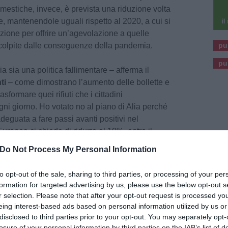
mestiche, invece, è prevista una riduzione volta
fe, mantenendole uguali rispetto al 2020, a cui si
zione per offrire un’agevolazione a quelle
colpite dalle conseguenze della pandemia.
pu
pu
a sia una politica fallimentare – afferma il
ti
– come dimostrano l’aumento delle bollette e
asformare quei rifiuti che i cittadini
ni giorno. Ho votato no al piano di Alia perché
deguata a fare passi avanti positivi nel
uropea ci chiede di ridurre al 10%, entro il
ziato inviato in discarica, ma oggi in Toscana non
Do Not Process My Personal Information
ad un’economia circolare nella quale i rifiuti
, l'ottica deve essere quella del green new deal
to opt-out of the sale, sharing to third parties, or processing of your per
crea ricchezza, salute e tutela l'ambientale”.
formation for targeted advertising by us, please use the below opt-out s
r selection. Please note that after your opt-out request is processed y
aco Prestanti ha partecipato ad un incontro
eing interest-based ads based on personal information utilized by us or
o dal Zero Waste ed il sindaco di Viareggio,
disclosed to third parties prior to your opt-out. You may separately opt-
losure of your personal information by third parties on the IAB’s list of