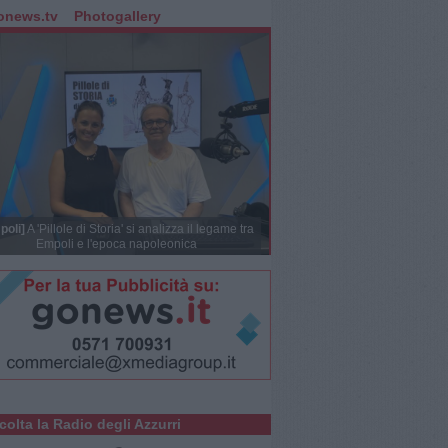
onews.tv
Photogallery
poli]
A 'Pillole di Storia' si analizza il legame tra
Empoli e l'epoca napoleonica
colta la Radio degli Azzurri