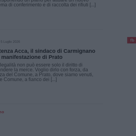
ema di conferimento e di raccolta dei rifiuti [...]
fb
5 Luglio 2026
tenza Acca, il sindaco di Carmignano
a manifestazione di Prato
legalità non può essere solo il diritto di
endere la merce. Voglio dirlo con forza, da
za del Comune, a Prato, dove siamo venuti,
 Comune, a fianco dei [...]
ano