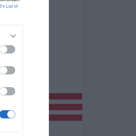
B’s List of
bblicitàCl
bblicità
bblicità