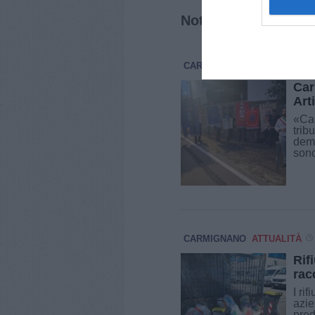
Notizie correlate
CARMIGNANO
ATTUALITÀ
Car
Art
«Car
trib
demo
sono
CARMIGNANO
ATTUALITÀ
Rif
rac
I ri
azie
pred