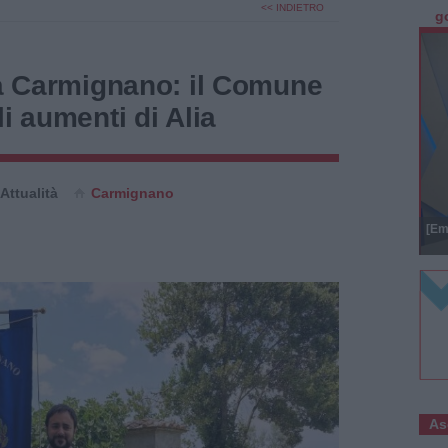
<< INDIETRO
g
 a Carmignano: il Comune
i aumenti di Alia
Attualità
Carmignano
[Em
As