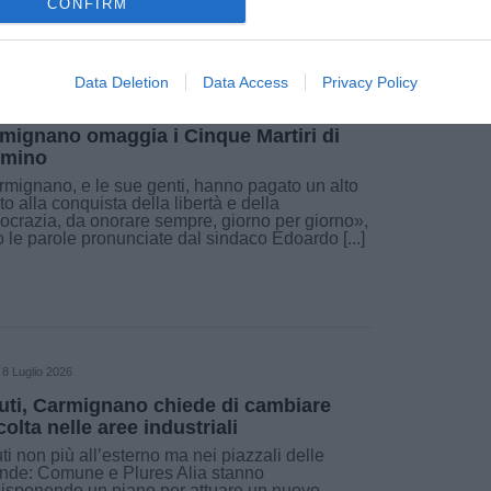
CONFIRM
Data Deletion
Data Access
Privacy Policy
7 Agosto 2026
mignano omaggia i Cinque Martiri di
imino
mignano, e le sue genti, hanno pagato un alto
uto alla conquista della libertà e della
crazia, da onorare sempre, giorno per giorno»,
 le parole pronunciate dal sindaco Edoardo [...]
8 Luglio 2026
iuti, Carmignano chiede di cambiare
colta nelle aree industriali
fiuti non più all’esterno ma nei piazzali delle
nde: Comune e Plures Alia stanno
isponendo un piano per attuare un nuovo