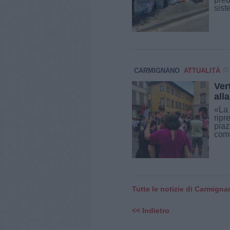
sist
CARMIGNANO
ATTUALITÀ
Ver
all
«La 
ripr
piaz
come
Tutte le notizie di Carmign
<< Indietro