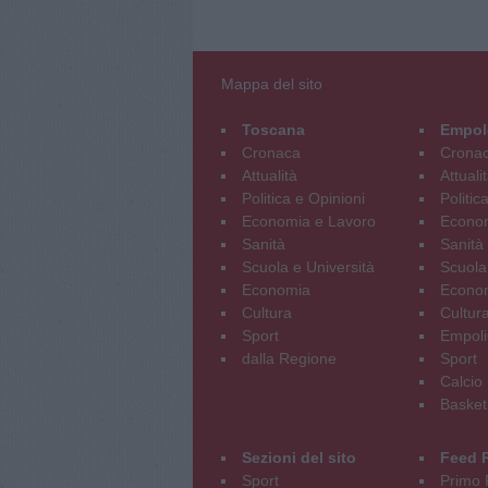
Mappa del sito
Toscana
Empol
Cronaca
Crona
Attualità
Attuali
Politica e Opinioni
Politic
Economia e Lavoro
Econom
Sanità
Sanità
Scuola e Università
Scuola
Economia
Econo
Cultura
Cultur
Sport
Empoli
dalla Regione
Sport
Calcio
Basket
Sezioni del sito
Feed 
Sport
Primo 