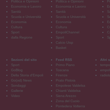
Politica e Opinioni
Politica e Opinioni
Po
Economia e Lavoro
Economia e Lavoro
E
Sanità
Sanità
S
Scuola e Università
Scuola e Università
S
Economia
Economia
E
Cultura
Cultura
C
Sport
EmpoliChannel
C
dalla Regione
Sport
S
Calcio Uisp
Basket
Sezioni del sito
Feed RSS
Altri
Sport
Primo Piano
tempol
GoBlog
Toscana
empoli
Della Storia d'Empoli
Firenze
radiol
Go(od) News
Prato Pistoia
Sondaggi
Empolese Valdelsa
Gallerie
Chianti Valdelsa
Video
Siena Arezzo
Zona del Cuoio
Pontedera Volterra