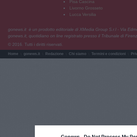
Pisa Cascina
Livorno Grosseto
Lucca Versilia
gonews.it è un prodotto editoriale di XMedia Group S.r.l - Via E
gonews.it, quotidiano on line registrato presso il Tribunale di Fire
© 2016. Tutti i diritti riservati.
Home
gonews.it
Redazione
Chi siamo
Termini e condizioni
Pri
Gonews -
Do Not Process My Per