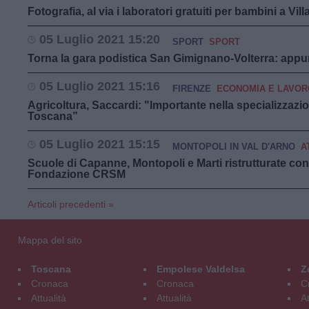
Fotografia, al via i laboratori gratuiti per bambini a Vill
05 Luglio 2021 15:20
SPORT
SPORT
Torna la gara podistica San Gimignano-Volterra: app
05 Luglio 2021 15:16
FIRENZE
ECONOMIA E LAVOR
Agricoltura, Saccardi: "Importante nella specializzazio
Toscana”
05 Luglio 2021 15:15
MONTOPOLI IN VAL D'ARNO
A
Scuole di Capanne, Montopoli e Marti ristrutturate con 
Fondazione CRSM
Articoli precedenti »
Mappa del sito
Toscana
Empolese Valdelsa
Z
Cronaca
Cronaca
C
Attualità
Attualità
At