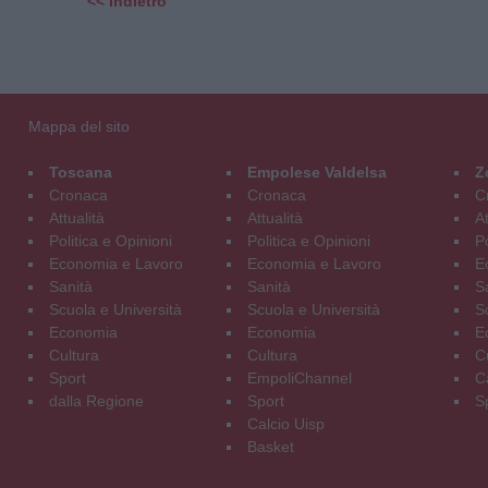
<< Indietro
Mappa del sito
Toscana
Empolese Valdelsa
Z
Cronaca
Cronaca
C
Attualità
Attualità
At
Politica e Opinioni
Politica e Opinioni
Po
Economia e Lavoro
Economia e Lavoro
E
Sanità
Sanità
S
Scuola e Università
Scuola e Università
S
Economia
Economia
E
Cultura
Cultura
C
Sport
EmpoliChannel
C
dalla Regione
Sport
S
Calcio Uisp
Basket