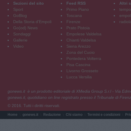
Sezioni del sito
Feed RSS
Altri
Sport
Primo Piano
tempol
GoBlog
Toscana
empoli
Della Storia d'Empoli
Firenze
radiol
Go(od) News
Prato Pistoia
Sondaggi
Empolese Valdelsa
Gallerie
Chianti Valdelsa
Video
Siena Arezzo
Zona del Cuoio
Pontedera Volterra
Pisa Cascina
Livorno Grosseto
Lucca Versilia
gonews.it è un prodotto editoriale di XMedia Group S.r.l - Via E
gonews.it, quotidiano on line registrato presso il Tribunale di Fire
© 2016. Tutti i diritti riservati.
Home
gonews.it
Redazione
Chi siamo
Termini e condizioni
Pri