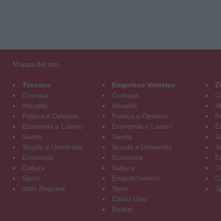
Mappa del sito
Toscana
Empolese Valdelsa
Z
Cronaca
Cronaca
C
Attualità
Attualità
At
Politica e Opinioni
Politica e Opinioni
Po
Economia e Lavoro
Economia e Lavoro
E
Sanità
Sanità
S
Scuola e Università
Scuola e Università
S
Economia
Economia
E
Cultura
Cultura
C
Sport
EmpoliChannel
C
dalla Regione
Sport
S
Calcio Uisp
Basket