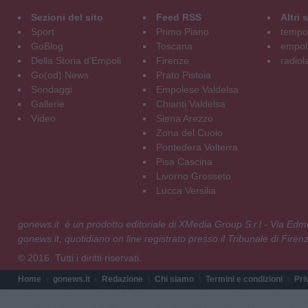
Sezioni del sito
Feed RSS
Altri
Sport
Primo Piano
tempol
GoBlog
Toscana
empoli
Della Storia d'Empoli
Firenze
radiol
Go(od) News
Prato Pistoia
Sondaggi
Empolese Valdelsa
Gallerie
Chianti Valdelsa
Video
Siena Arezzo
Zona del Cuoio
Pontedera Volterra
Pisa Cascina
Livorno Grosseto
Lucca Versilia
gonews.it è un prodotto editoriale di XMedia Group S.r.l - Via E
gonews.it, quotidiano on line registrato presso il Tribunale di Fire
© 2016. Tutti i diritti riservati.
Home
gonews.it
Redazione
Chi siamo
Termini e condizioni
Pri