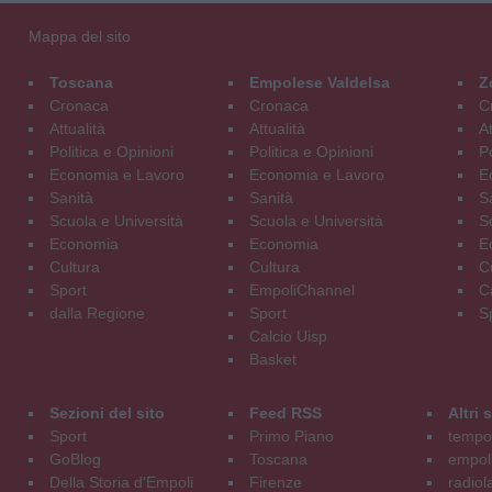
Mappa del sito
Toscana
Empolese Valdelsa
Z
Cronaca
Cronaca
C
Attualità
Attualità
At
Politica e Opinioni
Politica e Opinioni
Po
Economia e Lavoro
Economia e Lavoro
E
Sanità
Sanità
S
Scuola e Università
Scuola e Università
S
Economia
Economia
E
Cultura
Cultura
C
Sport
EmpoliChannel
C
dalla Regione
Sport
S
Calcio Uisp
Basket
Sezioni del sito
Feed RSS
Altri
Sport
Primo Piano
tempol
GoBlog
Toscana
empoli
Della Storia d'Empoli
Firenze
radiol