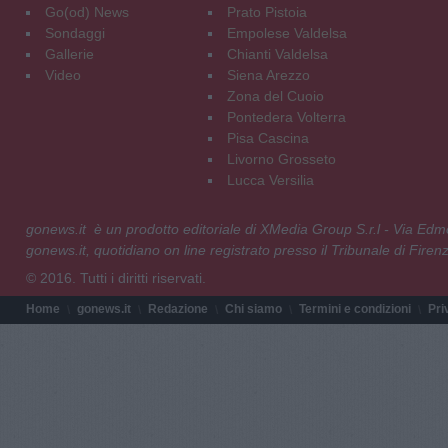
Go(od) News
Prato Pistoia
Sondaggi
Empolese Valdelsa
Gallerie
Chianti Valdelsa
Video
Siena Arezzo
Zona del Cuoio
Pontedera Volterra
Pisa Cascina
Livorno Grosseto
Lucca Versilia
gonews.it è un prodotto editoriale di XMedia Group S.r.l - Via E
gonews.it, quotidiano on line registrato presso il Tribunale di Fire
© 2016. Tutti i diritti riservati.
Home
gonews.it
Redazione
Chi siamo
Termini e condizioni
Pri