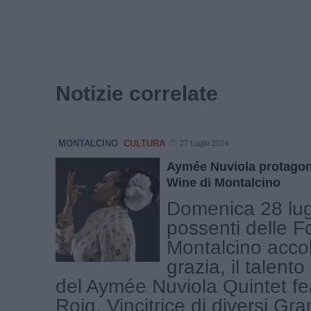
Notizie correlate
MONTALCINO
CULTURA
27 Luglio 2024
Aymée Nuviola protagoni
Wine di Montalcino
Domenica 28 lug
possenti delle F
Montalcino acco
grazia, il talent
del Aymée Nuviola Quintet f
Roig. Vincitrice di diversi G