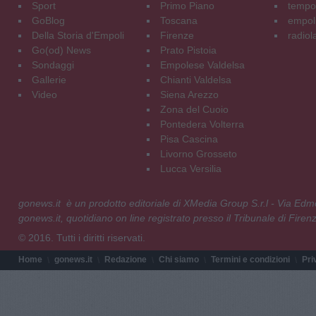
Sport
Primo Piano
tempol
GoBlog
Toscana
empoli
Della Storia d'Empoli
Firenze
radiol
Go(od) News
Prato Pistoia
Sondaggi
Empolese Valdelsa
Gallerie
Chianti Valdelsa
Video
Siena Arezzo
Zona del Cuoio
Pontedera Volterra
Pisa Cascina
Livorno Grosseto
Lucca Versilia
gonews.it è un prodotto editoriale di XMedia Group S.r.l - Via E
gonews.it, quotidiano on line registrato presso il Tribunale di Fire
© 2016. Tutti i diritti riservati.
Home
gonews.it
Redazione
Chi siamo
Termini e condizioni
Pri