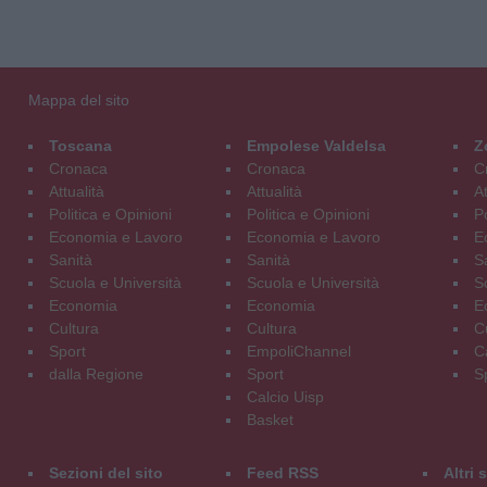
Mappa del sito
Toscana
Empolese Valdelsa
Z
Cronaca
Cronaca
C
Attualità
Attualità
At
Politica e Opinioni
Politica e Opinioni
Po
Economia e Lavoro
Economia e Lavoro
E
Sanità
Sanità
S
Scuola e Università
Scuola e Università
S
Economia
Economia
E
Cultura
Cultura
C
Sport
EmpoliChannel
C
dalla Regione
Sport
S
Calcio Uisp
Basket
Sezioni del sito
Feed RSS
Altri