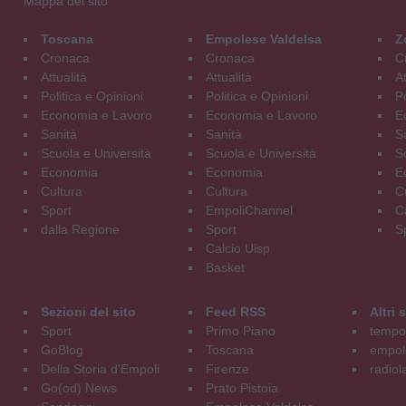
Mappa del sito
Toscana
Empolese Valdelsa
Z
Cronaca
Cronaca
C
Attualità
Attualità
At
Politica e Opinioni
Politica e Opinioni
Po
Economia e Lavoro
Economia e Lavoro
E
Sanità
Sanità
S
Scuola e Università
Scuola e Università
S
Economia
Economia
E
Cultura
Cultura
C
Sport
EmpoliChannel
C
dalla Regione
Sport
S
Calcio Uisp
Basket
Sezioni del sito
Feed RSS
Altri
Sport
Primo Piano
tempol
GoBlog
Toscana
empoli
Della Storia d'Empoli
Firenze
radiol
Go(od) News
Prato Pistoia