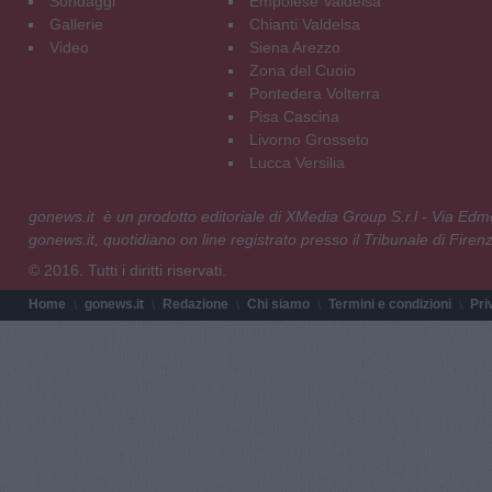
Sondaggi
Empolese Valdelsa
Gallerie
Chianti Valdelsa
Video
Siena Arezzo
Zona del Cuoio
Pontedera Volterra
Pisa Cascina
Livorno Grosseto
Lucca Versilia
gonews.it è un prodotto editoriale di XMedia Group S.r.l - Via E
gonews.it, quotidiano on line registrato presso il Tribunale di Fire
© 2016. Tutti i diritti riservati.
Home
gonews.it
Redazione
Chi siamo
Termini e condizioni
Pri