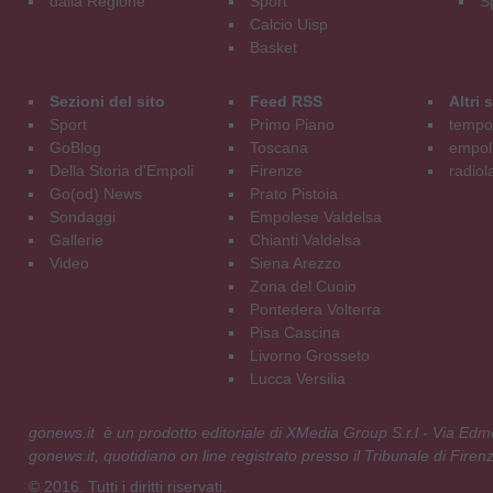
dalla Regione
Sport
S
Calcio Uisp
Basket
Sezioni del sito
Feed RSS
Altri
Sport
Primo Piano
tempol
GoBlog
Toscana
empoli
Della Storia d'Empoli
Firenze
radiol
Go(od) News
Prato Pistoia
Sondaggi
Empolese Valdelsa
Gallerie
Chianti Valdelsa
Video
Siena Arezzo
Zona del Cuoio
Pontedera Volterra
Pisa Cascina
Livorno Grosseto
Lucca Versilia
gonews.it è un prodotto editoriale di XMedia Group S.r.l - Via E
gonews.it, quotidiano on line registrato presso il Tribunale di Fire
© 2016. Tutti i diritti riservati.