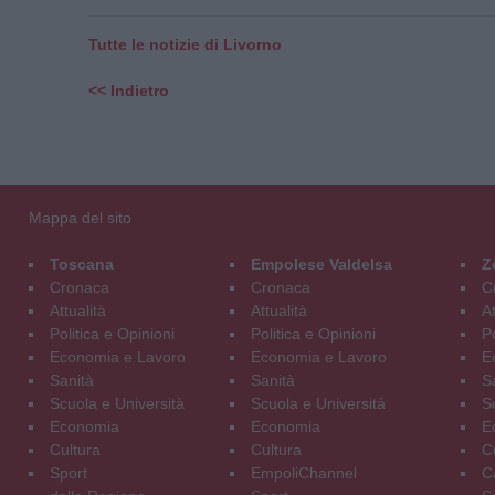
Tutte le notizie di Livorno
<< Indietro
Mappa del sito
Toscana
Empolese Valdelsa
Z
Cronaca
Cronaca
C
Attualità
Attualità
At
Politica e Opinioni
Politica e Opinioni
Po
Economia e Lavoro
Economia e Lavoro
E
Sanità
Sanità
S
Scuola e Università
Scuola e Università
S
Economia
Economia
E
Cultura
Cultura
C
Sport
EmpoliChannel
C