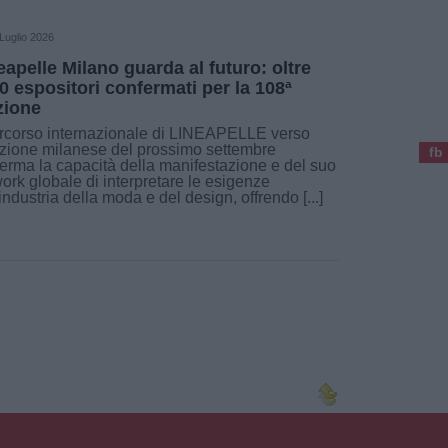
Luglio 2026
eapelle Milano guarda al futuro: oltre
0 espositori confermati per la 108ª
zione
ercorso internazionale di LINEAPELLE verso
izione milanese del prossimo settembre
fb
erma la capacità della manifestazione e del suo
ork globale di interpretare le esigenze
'industria della moda e del design, offrendo [...]