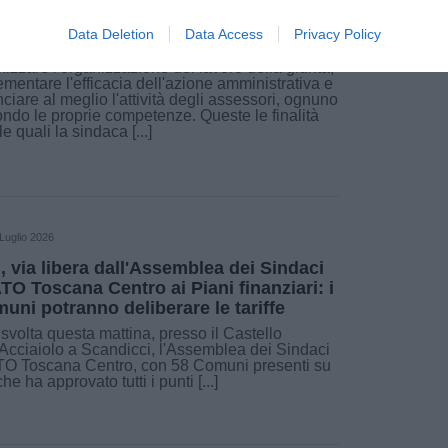
rganizzate le deleghe in giunta a
Data Deletion
Data Access
Privacy Policy
ndicci
mizzare l'organizzazione del lavoro della giunta,
ementare l'efficacia dell'azione amministrativa e
nciare al meglio l'attività degli assessori, ognuno
ndo le proprie competenze. Queste le finalità
le quali la sindaca [...]
Luglio 2026
i, via libera dall'Assemblea dei Sindaci
ATO Toscana Centro ai Piani finanziari: i
uni potranno deliberare le tariffe
 svolta questa mattina, presso il Castello
'Acciaiolo a Scandicci, l'Assemblea dei Sindaci
TO Toscana Centro, con 58 Comuni presenti su
che ha approvato tutti i punti [...]