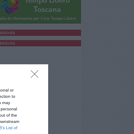
bblicità
bblicità
sonal or
ection to
ou may
 personal
out of the
 downstream
B’s List of