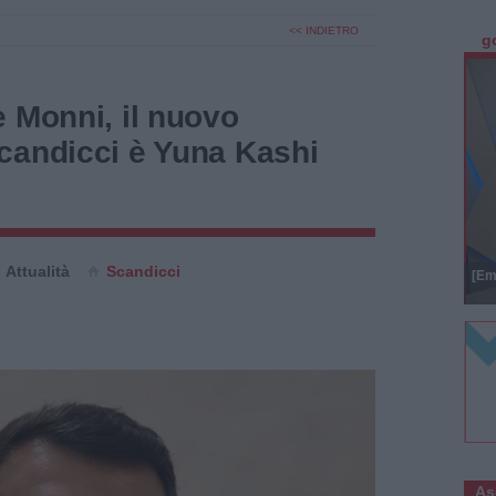
<< INDIETRO
g
 Monni, il nuovo
candicci è Yuna Kashi
Attualità
Scandicci
[Em
As