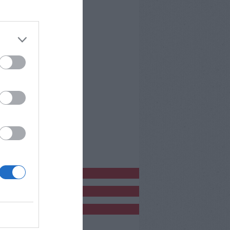
bblicitàCl
bblicità
bblicità