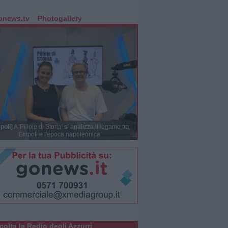
onews.tv
Photogallery
poli]
A 'Pillole di Storia' si analizza il legame tra
Empoli e l'epoca napoleonica
colta la Radio degli Azzurri