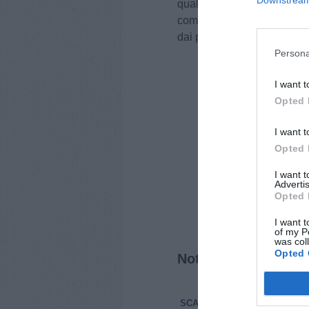
quale gli facciamo il migli
come nuovo assessore Yuna
dai prossimi giorni un ricc
Persona
I want t
Opted 
I want t
Opted 
I want 
Advertis
Opted 
I want t
of my P
was col
Opted 
Notizie correlate
SCANDICCI
ATTUALITÀ
1 A