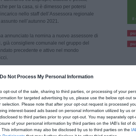
iche per la casa, si è dimesso per potersi
incarico nello staff dell’Assessora regionale
 assunto nell’autunno 2021.
pu
ha annunciato la nomina a nuovo assessore di
, già consigliere comunale nel gruppo del
pu
andato precedente e attivo nel mondo
cci.
er l’impegno unico per la città, è stato in
Do Not Process My Personal Information
mio primo mandato nel 2014”, ha detto il Sindaco
corsi quando è iniziato il suo nuovo incarico
to opt-out of the sale, sharing to third parties, or processing of your per
 all’Ambiente della Regione, gli ho chiesto di
formation for targeted advertising by us, please use the below opt-out s
ta per affrontare assieme le fasi più critiche della
r selection. Please note that after your opt-out request is processed y
campagna vaccinale, promessa che ha
eing interest-based ads based on personal information utilized by us or
disclosed to third parties prior to your opt-out. You may separately opt-
losure of your personal information by third parties on the IAB’s list of
. This information may also be disclosed by us to third parties on the
IA
chi a tempo pieno alla nuova attività, per la
Participants
that may further disclose it to other third parties.