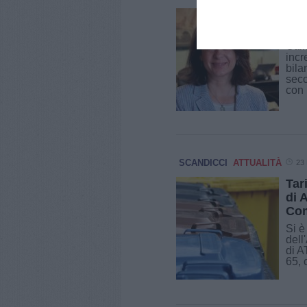
Rio
Sca
Otti
incr
bila
seco
con 
SCANDICCI
ATTUALITÀ
23 
Tar
di 
Com
Si è
dell
di A
65, 