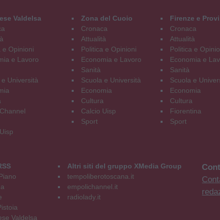
ese Valdelsa
Zona del Cuoio
Firenze e Prov
ca
Cronaca
Cronaca
tà
Attualità
Attualità
a e Opinioni
Politica e Opinioni
Politica e Opinio
ia e Lavoro
Economia e Lavoro
Economia e Lav
Sanità
Sanità
 e Università
Scuola e Università
Scuola e Univer
mia
Economia
Economia
a
Cultura
Cultura
Channel
Calcio Uisp
Fiorentina
Sport
Sport
 Uisp
RSS
Altri siti del gruppo XMedia Group
Cont
Piano
tempoliberotoscana.it
Conta
na
empolichannel.it
reda
e
radiolady.it
istoia
se Valdelsa