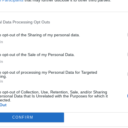
or in bocca al lupo. Intanto accogliamo in Giunta
 Kashi Zadeh, con il quale affronteremo già
o programma di lavoro”.
l Data Processing Opt Outs
o opt-out of the Sharing of my personal data.
In
o opt-out of the Sale of my Personal Data.
In
to opt-out of processing my Personal Data for Targeted
ing.
Fonte: Comune di Scandicci - Ufficio stampa
In
o opt-out of Collection, Use, Retention, Sale, and/or Sharing
ersonal Data that Is Unrelated with the Purposes for which it
pu
lected.
Out
Pu
pu
CONFIRM
gosto 2026