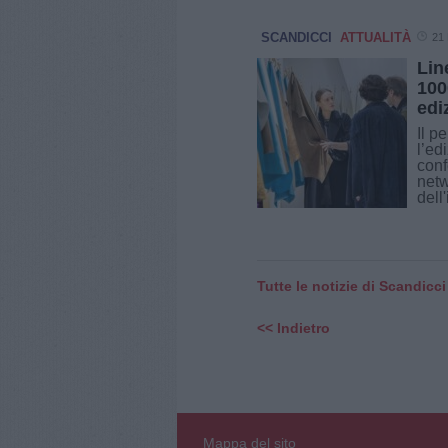
SCANDICCI
ATTUALITÀ
21 
Lin
100
edi
Il p
l’ed
conf
netw
dell
Tutte le notizie di Scandicci
<< Indietro
Mappa del sito