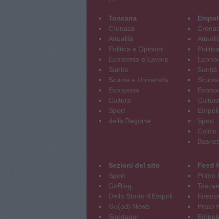
Toscana
Empol
Cronaca
Crona
Attualità
Attuali
Politica e Opinioni
Politic
Economia e Lavoro
Econom
Sanità
Sanità
Scuola e Università
Scuola
Economia
Econo
Cultura
Cultur
Sport
Empoli
dalla Regione
Sport
Calcio
Basket
Sezioni del sito
Feed 
Sport
Primo 
GoBlog
Tosca
Della Storia d'Empoli
Firenz
Go(od) News
Prato P
Sondaggi
Empole