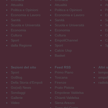
Attualità
Attualità
At
Politica e Opinioni
Politica e Opinioni
Po
Economia e Lavoro
Economia e Lavoro
E
Sanità
Sanità
S
Scuola e Università
Scuola e Università
S
Economia
Economia
E
Cultura
Cultura
C
Sport
EmpoliChannel
C
dalla Regione
Sport
S
Calcio Uisp
Basket
Sezioni del sito
Feed RSS
Altri
Sport
Primo Piano
tempol
GoBlog
Toscana
empoli
Della Storia d'Empoli
Firenze
radiol
Go(od) News
Prato Pistoia
Sondaggi
Empolese Valdelsa
Gallerie
Chianti Valdelsa
Video
Siena Arezzo
Zona del Cuoio