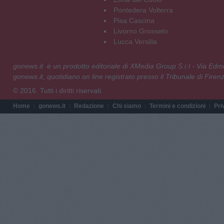
Pontedera Volterra
Pisa Cascina
Livorno Grosseto
Lucca Versilia
gonews.it è un prodotto editoriale di XMedia Group S.r.l - Via E
gonews.it, quotidiano on line registrato presso il Tribunale di Fire
© 2016. Tutti i diritti riservati.
Home
gonews.it
Redazione
Chi siamo
Termini e condizioni
Pri