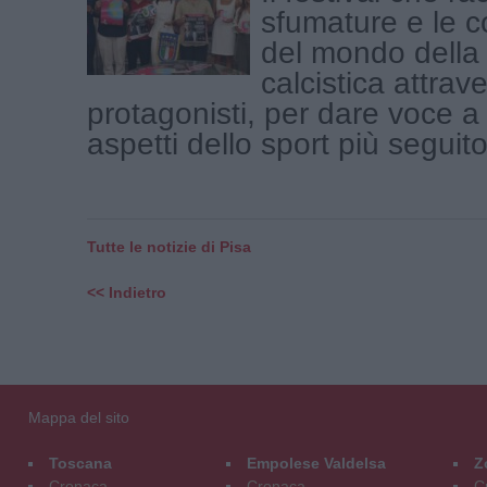
sfumature e le c
del mondo della
calcistica attrave
protagonisti, per dare voce a t
aspetti dello sport più seguito 
Tutte le notizie di Pisa
<< Indietro
Mappa del sito
Toscana
Empolese Valdelsa
Z
Cronaca
Cronaca
C