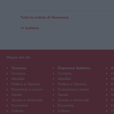
Tutte le notizie di Seravezza
<< Indietro
Mappa del sito
Toscana
Empolese Valdelsa
Z
Cronaca
Cronaca
C
Attualità
Attualità
At
Politica e Opinioni
Politica e Opinioni
Po
Economia e Lavoro
Economia e Lavoro
E
Sanità
Sanità
S
Scuola e Università
Scuola e Università
S
Economia
Economia
E
Cultura
Cultura
C