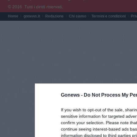
© 2016. Tutti i diritti riservati.
Home
gonews.it
Redazione
Chi siamo
Termini e condizioni
Pri
Gonews -
Do Not Process My Per
If you wish to opt-out of the sale, shari
sensitive information for targeted adver
confirm your selection. Please note tha
continue seeing interest-based ads base
information disclosed to third parties p