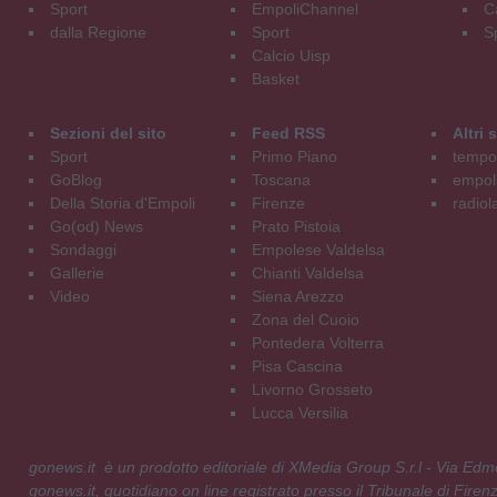
Sport
EmpoliChannel
C
dalla Regione
Sport
S
Calcio Uisp
Basket
Sezioni del sito
Feed RSS
Altri
Sport
Primo Piano
tempol
GoBlog
Toscana
empoli
Della Storia d'Empoli
Firenze
radiol
Go(od) News
Prato Pistoia
Sondaggi
Empolese Valdelsa
Gallerie
Chianti Valdelsa
Video
Siena Arezzo
Zona del Cuoio
Pontedera Volterra
Pisa Cascina
Livorno Grosseto
Lucca Versilia
gonews.it è un prodotto editoriale di XMedia Group S.r.l - Via E
gonews.it, quotidiano on line registrato presso il Tribunale di Fire