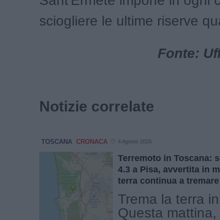
Sant'Ermete impone in ogni c
sciogliere le ultime riserve q
Fonte: Uf
Notizie correlate
TOSCANA
CRONACA
4 Agosto 2026
Terremoto in Toscana: 
4.3 a Pisa, avvertita in 
terra continua a tremare
Trema la terra i
Questa mattina, 