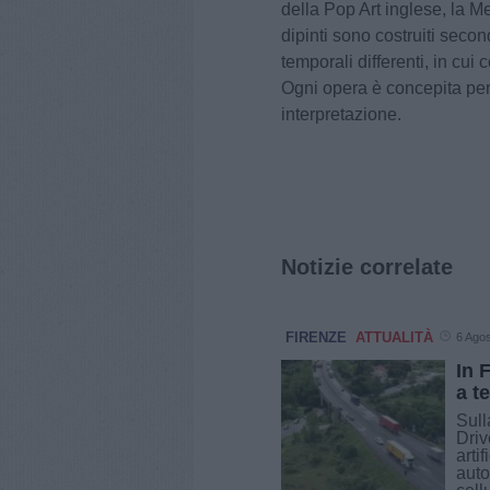
della Pop Art inglese, la Me
dipinti sono costruiti seco
temporali differenti, in cu
Ogni opera è concepita per 
interpretazione.
Notizie correlate
FIRENZE
ATTUALITÀ
6 Ago
In F
a t
Sull
Driv
arti
auto