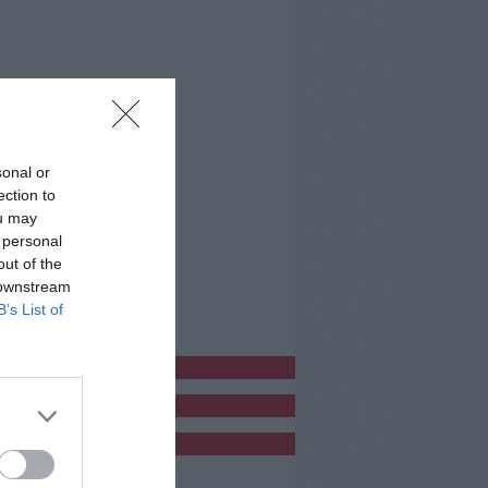
sonal or
ection to
ou may
 personal
out of the
 downstream
B’s List of
bblicitàCl
bblicità
bblicità