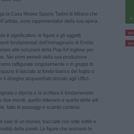
piega la Casa Museo Spazio Tadini di Milano che
ll’artista, sono rappresentativi della sua opera.
pu
olo è significativo: le figure e gli oggetti
ementi fondamentali dell'immaginario di Emilio
pu
olare alle soluzioni della Pop Art inglese per
mo. Nei primi periodi della sua produzione
se sono raffigurate singolarmente o in gruppi di
pazio è lasciato al fondo bianco del foglio o
 il disegno acquarellato donato agli Uffizi.
gnata o dipinta e la scrittura è fondamentale
 due mondi, quello letterario e quello delle arti
te, fatto di passaggi e scambi continui.
 sale di un museo, tracciate con rette sottili e
fondità delle pareti. Le figure che animano le