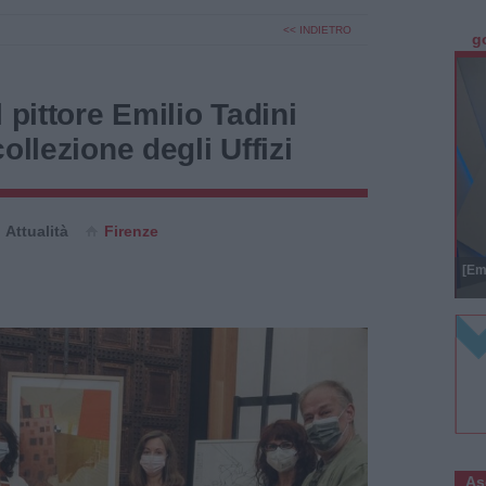
<< INDIETRO
g
 pittore Emilio Tadini
ollezione degli Uffizi
Attualità
Firenze
[Em
As