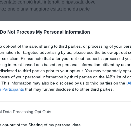
entate con più tratti interrotti e ripassati, dove
mozione e una maggiore esitazione da parte
 collocata una testa d'uomo, una scultura
Do Not Process My Personal Information
d'arte. Attorno ad essa, personaggi volanti,
ricordano gli elfi de "Le fiabe", l'ultimo ciclo a cui
to opt-out of the sale, sharing to third parties, or processing of your per
i '90 e 2000.
formation for targeted advertising by us, please use the below opt-out s
r selection. Please note that after your opt-out request is processed y
eing interest-based ads based on personal information utilized by us or
su carta da pacco, un materiale povero, appartiene
disclosed to third parties prior to your opt-out. You may separately opt-
tà", luoghi d'elezione dell'artista, che fanno da
losure of your personal information by third parties on the IAB’s list of
l'uomo. In questo caso, la figura umana è
. This information may also be disclosed by us to third parties on the
IA
i e le abitazioni, rifugio e dimora.
Participants
that may further disclose it to other third parties.
pu
onazione, tenuta oggi nell’auditorium Vasari
 hanno preso parte, oltre al direttore del museo
Pu
l Data Processing Opt Outs
ise, Presidente della Casa Museo Spazio Tadini
pu
dell'artista, la storica dell’arte Marzia Faietti, la
o opt-out of the Sharing of my personal data.