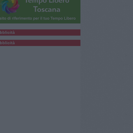
bblicità
bblicità