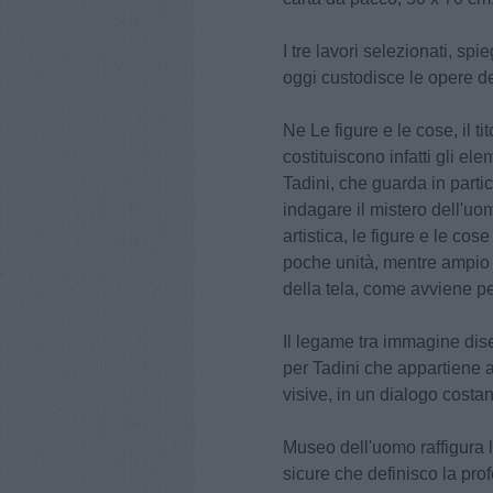
I tre lavori selezionati, s
oggi custodisce le opere de
Ne Le figure e le cose, il tit
costituiscono infatti gli el
Tadini, che guarda in partic
indagare il mistero dell'uo
artistica, le figure e le co
poche unità, mentre ampio s
della tela, come avviene per
Il legame tra immagine dise
per Tadini che appartiene ai
visive, in un dialogo costan
Museo dell'uomo raffigura le
sicure che definisco la pro