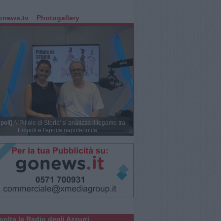
onews.tv
Photogallery
poli]
A 'Pillole di Storia' si analizza il legame tra
Empoli e l'epoca napoleonica
colta la Radio degli Azzurri