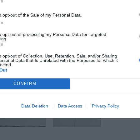
In
degli Uffizi Eike Schmidt: “Questa donazione è un
o opt-out of the Sale of my Personal Data.
atismo, di cui siamo profondamente grati agli
In
n solo: con i tre disegni dell’artista, la
to opt-out of processing my Personal Data for Targeted
rna e contemporanea del Gabinetto dei Disegni
ing.
 si arricchisce di un’importante testimonianza
In
iano”.
o opt-out of Collection, Use, Retention, Sale, and/or Sharing
ersonal Data that Is Unrelated with the Purposes for which it
lected.
Out
CONFIRM
Data Deletion
Data Access
Privacy Policy