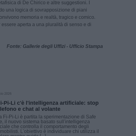
tafisica di De Chirico e altre suggestioni. I
ndo una logica di sovrapposizione di piani
i convivono memoria e realtà, tragico e comico.
essere aperta a una pluralità di senso e di
Fonte: Gallerie degli Uffizi - Ufficio Stampa
sto 2026
i-Pi-Li c'è l'intelligenza artificiale: stop
elefono e chat al volante
a Fi-Pi-Li è partita la sperimentazione di Safe
e, il nuovo sistema basato sull'intelligenza
ficiale che controlla il comportamento degli
mobilisti. L'obiettivo è individuare chi utilizza il