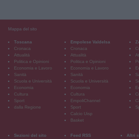
Mappa del sito
Toscana
Empolese Valdelsa
Z
Cronaca
Cronaca
C
Attualità
Attualità
At
Politica e Opinioni
Politica e Opinioni
Po
Economia e Lavoro
Economia e Lavoro
E
Sanità
Sanità
S
Scuola e Università
Scuola e Università
S
Economia
Economia
E
Cultura
Cultura
C
Sport
EmpoliChannel
C
dalla Regione
Sport
S
Calcio Uisp
Basket
Sezioni del sito
Feed RSS
Altri