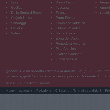
Sport
Primo Piano
tempol
GoBlog
Toscana
empoli
Della Storia d'Empoli
Firenze
radiol
Go(od) News
Prato Pistoia
Sondaggi
Empolese Valdelsa
Gallerie
Chianti Valdelsa
Video
Siena Arezzo
Zona del Cuoio
Pontedera Volterra
Pisa Cascina
Livorno Grosseto
Lucca Versilia
gonews.it è un prodotto editoriale di XMedia Group S.r.l - Via E
gonews.it, quotidiano on line registrato presso il Tribunale di Fire
© 2016. Tutti i diritti riservati.
Home
gonews.it
Redazione
Chi siamo
Termini e condizioni
Pri