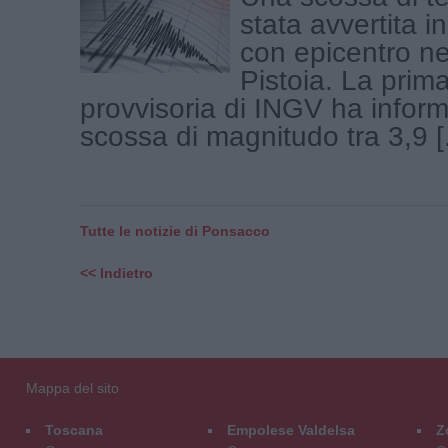
stata avvertita i
con epicentro ne
Pistoia. La prim
provvisoria di INGV ha infor
scossa di magnitudo tra 3,9 [.
Tutte le notizie di Ponsacco
<< Indietro
Mappa del sito
Toscana
Empolese Valdelsa
Z