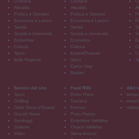
Cronaca
Cronaca
C
Attualità
Attualità
At
Politica e Opinioni
Politica e Opinioni
Po
Economia e Lavoro
Economia e Lavoro
E
Sanità
Sanità
S
Scuola e Università
Scuola e Università
S
Economia
Economia
E
Cultura
Cultura
C
Sport
EmpoliChannel
C
dalla Regione
Sport
S
Calcio Uisp
Basket
Sezioni del sito
Feed RSS
Altri
Sport
Primo Piano
tempol
GoBlog
Toscana
empoli
Della Storia d'Empoli
Firenze
radiol
Go(od) News
Prato Pistoia
Sondaggi
Empolese Valdelsa
Gallerie
Chianti Valdelsa
Video
Siena Arezzo