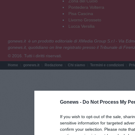
Zona del Cuoio
Pontedera Volterra
Pisa Cascina
Livorno Grosseto
Lucca Versilia
gonews.it è un prodotto editoriale di XMedia Group S.r.l - Via E
gonews.it, quotidiano on line registrato presso il Tribunale di Fire
© 2016. Tutti i diritti riservati.
Home
gonews.it
Redazione
Chi siamo
Termini e condizioni
Pri
Gonews -
Do Not Process My Per
If you wish to opt-out of the sale, shari
sensitive information for targeted adver
confirm your selection. Please note tha