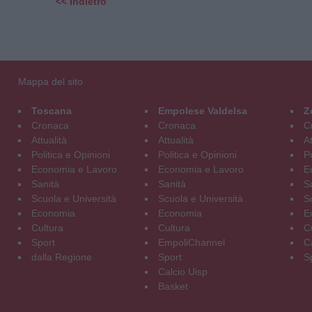
<< Indietro
Mappa del sito
Toscana
Empolese Valdelsa
Z
Cronaca
Cronaca
C
Attualità
Attualità
At
Politica e Opinioni
Politica e Opinioni
Po
Economia e Lavoro
Economia e Lavoro
E
Sanità
Sanità
S
Scuola e Università
Scuola e Università
S
Economia
Economia
E
Cultura
Cultura
C
Sport
EmpoliChannel
C
dalla Regione
Sport
S
Calcio Uisp
Basket