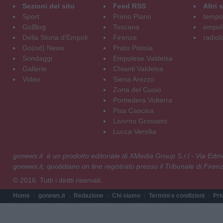
Sezioni del sito
Feed RSS
Altri
Sport
Primo Piano
tempol
GoBlog
Toscana
empoli
Della Storia d'Empoli
Firenze
radiol
Go(od) News
Prato Pistoia
Sondaggi
Empolese Valdelsa
Gallerie
Chianti Valdelsa
Video
Siena Arezzo
Zona del Cuoio
Pontedera Volterra
Pisa Cascina
Livorno Grosseto
Lucca Versilia
gonews.it è un prodotto editoriale di XMedia Group S.r.l - Via E
gonews.it, quotidiano on line registrato presso il Tribunale di Fire
© 2016. Tutti i diritti riservati.
Home
gonews.it
Redazione
Chi siamo
Termini e condizioni
Pri