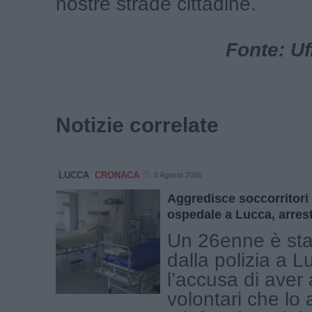
nostre strade cittadine.
Fonte: Uf
Notizie correlate
LUCCA
CRONACA
5 Agosto 2026
Aggredisce soccorritori 
ospedale a Lucca, arres
Un 26enne è sta
dalla polizia a 
l’accusa di aver 
volontari che lo