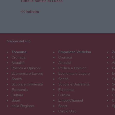
Tutte le notizie di Lucca
<< Indietro
Mappa del sito
Toscana
Empolese Valdelsa
Z
Cronaca
Cronaca
C
Attualità
Attualità
At
Politica e Opinioni
Politica e Opinioni
Po
Economia e Lavoro
Economia e Lavoro
E
Sanità
Sanità
S
Scuola e Università
Scuola e Università
S
Economia
Economia
E
Cultura
Cultura
C
Sport
EmpoliChannel
C
dalla Regione
Sport
S
Calcio Uisp