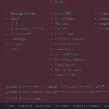
Basket
Sezioni del sito
Feed RSS
Altri
Sport
Primo Piano
tempol
GoBlog
Toscana
empoli
Della Storia d'Empoli
Firenze
radiol
Go(od) News
Prato Pistoia
Sondaggi
Empolese Valdelsa
Gallerie
Chianti Valdelsa
Video
Siena Arezzo
Zona del Cuoio
Pontedera Volterra
Pisa Cascina
Livorno Grosseto
Lucca Versilia
gonews.it è un prodotto editoriale di XMedia Group S.r.l - Via E
gonews.it, quotidiano on line registrato presso il Tribunale di Fire
© 2016. Tutti i diritti riservati.
Home
gonews.it
Redazione
Chi siamo
Termini e condizioni
Pri