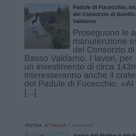
Padule di Fucecchio, inizi
del Consorzio di Bonifi
Valdarno
Proseguono le att
manutenzione es
del Consorzio di
Basso Valdarno. I lavori, per
un investimento di circa 143m
interesseranno anche il crate
del Padule di Fucecchio. «A
[...]
PISTOIA
ATTUALITÀ
2 Agosto 2026
Arriva dal Molise il più b