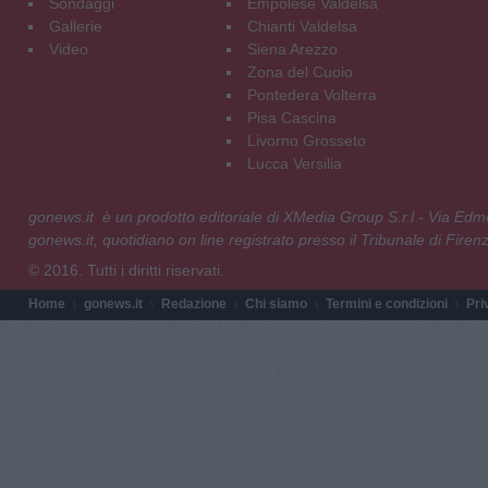
Sondaggi
Empolese Valdelsa
Gallerie
Chianti Valdelsa
Video
Siena Arezzo
Zona del Cuoio
Pontedera Volterra
Pisa Cascina
Livorno Grosseto
Lucca Versilia
gonews.it è un prodotto editoriale di XMedia Group S.r.l - Via E
gonews.it, quotidiano on line registrato presso il Tribunale di Fire
© 2016. Tutti i diritti riservati.
Home
gonews.it
Redazione
Chi siamo
Termini e condizioni
Pri