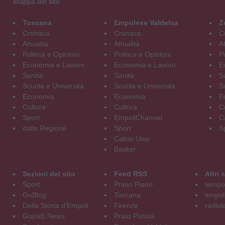
Mappa del sito
Toscana
Empolese Valdelsa
Z
Cronaca
Cronaca
C
Attualità
Attualità
At
Politica e Opinioni
Politica e Opinioni
Po
Economia e Lavoro
Economia e Lavoro
E
Sanità
Sanità
S
Scuola e Università
Scuola e Università
S
Economia
Economia
E
Cultura
Cultura
C
Sport
EmpoliChannel
C
dalla Regione
Sport
S
Calcio Uisp
Basket
Sezioni del sito
Feed RSS
Altri
Sport
Primo Piano
tempol
GoBlog
Toscana
empoli
Della Storia d'Empoli
Firenze
radiol
Go(od) News
Prato Pistoia