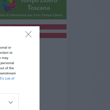
bblicità
bblicità
sonal or
ection to
ou may
 personal
out of the
 downstream
B’s List of