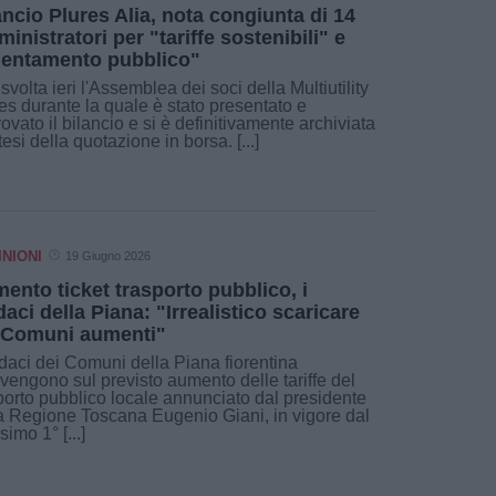
ancio Plures Alia, nota congiunta di 14
inistratori per "tariffe sostenibili" e
ientamento pubblico"
 svolta ieri l'Assemblea dei soci della Multiutility
es durante la quale è stato presentato e
ovato il bilancio e si è definitivamente archiviata
otesi della quotazione in borsa. [...]
INIONI
19 Giugno 2026
ento ticket trasporto pubblico, i
daci della Piana: "Irrealistico scaricare
 Comuni aumenti"
ndaci dei Comuni della Piana fiorentina
rvengono sul previsto aumento delle tariffe del
porto pubblico locale annunciato dal presidente
a Regione Toscana Eugenio Giani, in vigore dal
simo 1° [...]