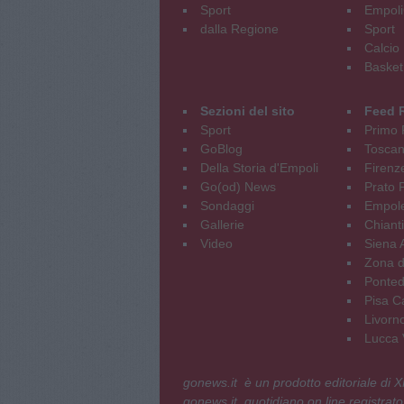
Sport
Empoli
dalla Regione
Sport
Calcio
Basket
Sezioni del sito
Feed 
Sport
Primo 
GoBlog
Tosca
Della Storia d'Empoli
Firenz
Go(od) News
Prato P
Sondaggi
Empole
Gallerie
Chianti
Video
Siena 
Zona d
Ponted
Pisa C
Livorn
Lucca V
gonews.it è un prodotto editoriale di
gonews.it, quotidiano on line registrato