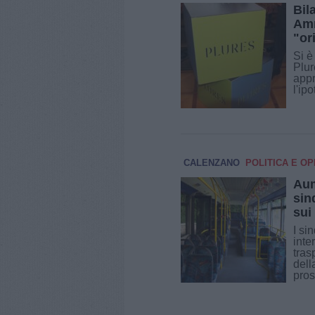
Bil
Amm
"or
Si è
Plur
appr
l'ip
CALENZANO
POLITICA E OP
Aum
sin
sui
I si
inte
tras
dell
pros