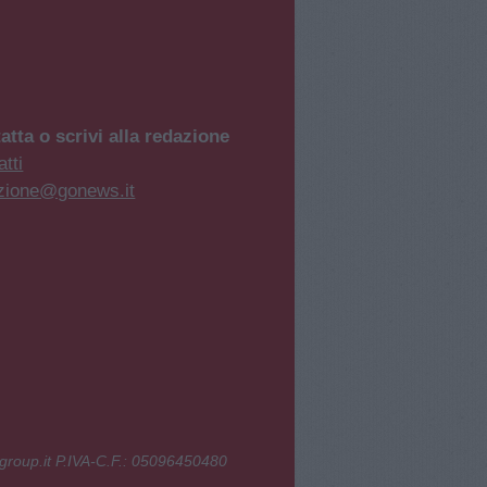
atta o scrivi alla redazione
tti
zione@gonews.it
group.it P.IVA-C.F.: 05096450480