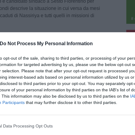
to e candidato sindaco a Sesto Fiorentino per
fondi descrive la situazione in cui versa da mesi
aduti di Nassiriya e tutti quelli in missioni di
pu
 militari e civili nelle missioni di pace, voluta
Do Not Process My Personal Information
pu
assiriya del 12 novembre 2003, sia da mesi e
ata da transenne, cartelli, divieti, mentre la
to opt-out of the sale, sharing to third parties, or processing of your per
arcia, e la targa quasi non si legge più?
formation for targeted advertising by us, please use the below opt-out s
possibile ricordare degnamente i caduti italiani
r selection. Please note that after your opt-out request is processed y
 rende orgoglioso vedere che tanti comuni
eing interest-based ads based on personal information utilized by us or
esto faccia la sua parte, stanno accogliendo i
disclosed to third parties prior to your opt-out. You may separately opt-
i giorni dai nostri militari. Persone che
losure of your personal information by third parties on the IAB’s list of
ndo nel loro paese in questo momento, magari
. This information may also be disclosed by us to third parties on the
IA
ato con la nostra missione di pace. Non mi
Participants
that may further disclose it to other third parties.
e a Sesto il monumento che ricorda chi è stato
sia ridotto così.
he dice Sì" ha concluso Toccafondi.
l Data Processing Opt Outs