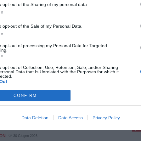
Fonte: Ufficio stampa
o opt-out of the Sharing of my personal data.
In
o opt-out of the Sale of my Personal Data.
In
to opt-out of processing my Personal Data for Targeted
ing.
E OPINIONI
24 Luglio 2026
In
colta rifiuti a Campi, Calenzano e
o opt-out of Collection, Use, Retention, Sale, and/or Sharing
to, i sindaci: "Più costi ma tanti
ersonal Data that Is Unrelated with the Purposes for which it
servizi"
lected.
Out
ndaci di Campi Bisenzio, Calenzano e Sesto
entino intervengono a seguito dell’Assemblea di
Toscana Centro, che ha approvato i Piani
CONFIRM
omico-finanziari 2026-2029. La discussione,
a e approfondita, ha [...]
pu
Pu
Data Deletion
Data Access
Privacy Policy
pu
ONI
30 Giugno 2026