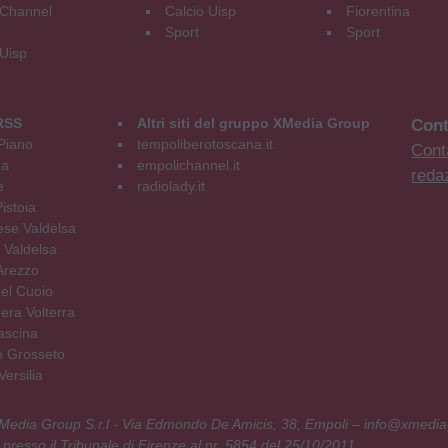
Channel
Calcio Uisp
Fiorentina
Sport
Sport
 Uisp
RSS
Altri siti del gruppo XMedia Group
Cont
Piano
tempoliberotoscana.it
Conta
na
empolichannel.it
reda
e
radiolady.it
istoia
se Valdelsa
 Valdelsa
Arezzo
el Cuoio
era Volterra
ascina
o Grosseto
ersilia
 XMedia Group S.r.l - Via Edmondo De Amicis, 38, Empoli – info@xmedia
 presso il Tribunale di Firenze al nr. 5854 del 25/10/2011