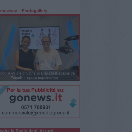
onews.tv
Photogallery
poli]
A 'Pillole di Storia' si analizza il legame tra
Empoli e l'epoca napoleonica
colta la Radio degli Azzurri