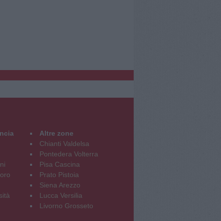
incia
Altre zone
Chianti Valdelsa
Pontedera Volterra
ni
Pisa Cascina
oro
Prato Pistoia
Siena Arezzo
sità
Lucca Versilia
Livorno Grosseto