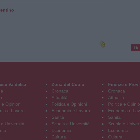
rentino
fb
ese Valdelsa
Zona del Cuoio
Firenze e Prov
ca
Cronaca
Cronaca
tà
Attualità
Attualità
a e Opinioni
Politica e Opinioni
Politica e Opinio
ia e Lavoro
Economia e Lavoro
Economia e Lav
Sanità
Sanità
 e Università
Scuola e Università
Scuola e Univer
mia
Economia
Economia
a
Cultura
Cultura