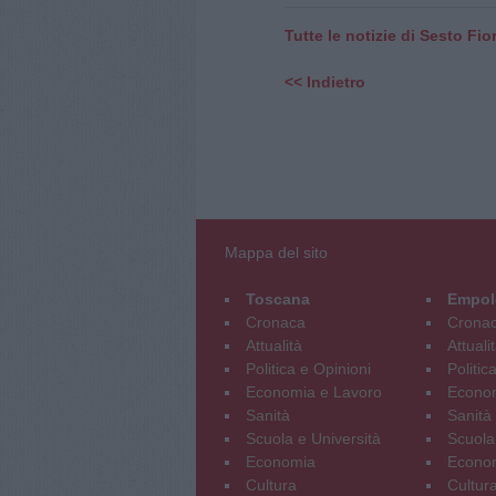
Tutte le notizie di Sesto Fio
<< Indietro
Mappa del sito
Toscana
Empol
Cronaca
Crona
Attualità
Attuali
Politica e Opinioni
Politic
Economia e Lavoro
Econom
Sanità
Sanità
Scuola e Università
Scuola
Economia
Econo
Cultura
Cultur