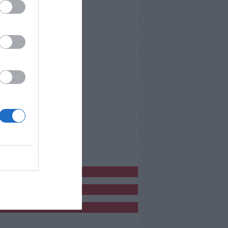
bblicitàCl
bblicità
bblicità