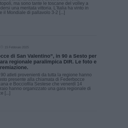
opoli, ma sono tante le toscane del volley a
dersi una meritata vittoria. L'Italia ha vinto in
le il Mondiale di pallavolo 3-2 [...]
15 Febbraio 2025
cce di San Valentino”, in 90 a Sesto per
gara regionale paralimpica DIR. Le foto e
premiazione.
90 atleti provenienti da tutta la regione hanno
osto presente alla chiamata di Federbocce
ana e Bocciofila Sestese che venerdì 14
raio hanno organizzato una gara regionale di
 [...]