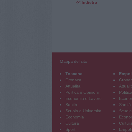
<< Indietro
Mappa del sito
Toscana
Empol
Cronaca
Crona
Attualità
Attuali
Politica e Opinioni
Politic
Economia e Lavoro
Econom
Sanità
Sanità
Scuola e Università
Scuola
Economia
Econo
Cultura
Cultur
Sport
Empoli