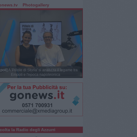
onews.tv
Photogallery
poli]
A 'Pillole di Storia' si analizza il legame tra
Empoli e l'epoca napoleonica
colta la Radio degli Azzurri