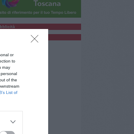
bblicità
bblicità
sonal or
ection to
ou may
 personal
out of the
 downstream
B’s List of