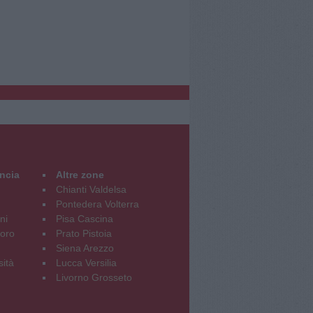
incia
Altre zone
Chianti Valdelsa
Pontedera Volterra
ni
Pisa Cascina
oro
Prato Pistoia
Siena Arezzo
sità
Lucca Versilia
Livorno Grosseto