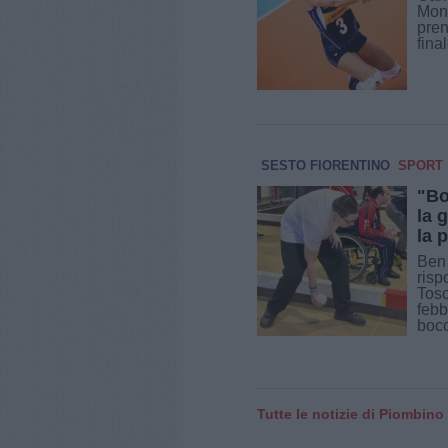
Mont
pren
fina
SESTO FIORENTINO
SPORT
"Bo
la 
la 
Ben 
risp
Tosc
febb
bocce
Tutte le notizie di Piombino