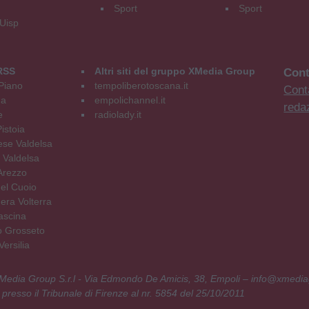
Sport
Sport
 Uisp
RSS
Altri siti del gruppo XMedia Group
Cont
Piano
tempoliberotoscana.it
Conta
na
empolichannel.it
reda
e
radiolady.it
istoia
se Valdelsa
 Valdelsa
Arezzo
el Cuoio
era Volterra
ascina
o Grosseto
ersilia
 XMedia Group S.r.l - Via Edmondo De Amicis, 38, Empoli – info@xmedia
 presso il Tribunale di Firenze al nr. 5854 del 25/10/2011