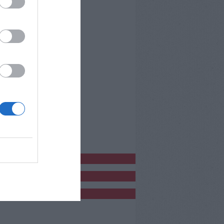
bblicitàCl
bblicità
bblicità