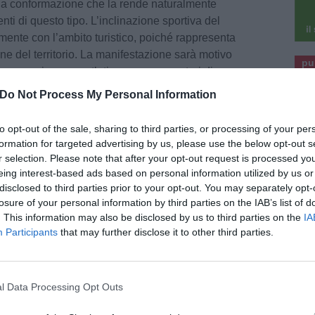
una conformazione che la rende naturalmente
ti di questo tipo. L’inclinazione sportiva del
ilmente con l’ambito turistico, poiché rappresenta
ne del territorio. La manifestazione sarà motivo
pu
co e occasione per atleti e accompagnatori di
pu
pertanto volontà di questa amministrazione
Do Not Process My Personal Information
i questo tipo, al fine di restituire alla città il
to opt-out of the sale, sharing to third parties, or processing of your per
formation for targeted advertising by us, please use the below opt-out s
zione prevede nella giornata di venerdì 3 la
r selection. Please note that after your opt-out request is processed y
iglio, con partenza prevista per le ore 15, mentre
eing interest-based ads based on personal information utilized by us or
disclosed to third parties prior to your opt-out. You may separately opt-
gerà la gara sulla distanza di 3 chilometri.
losure of your personal information by third parties on the IAB’s list of
lle staffette 4x1250 metri, con partenze nel
. This information may also be disclosed by us to third parties on the
IA
e 9 per quanto riguarda la staffetta femminile e
Participants
that may further disclose it to other third parties.
a la maschile; alle ore 15 infine si svolgerà la
l Data Processing Opt Outs
Fonte: Ufficio Stampa