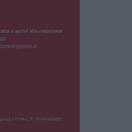
atta o scrivi alla redazione
tti
zione@gonews.it
group.it P.IVA-C.F.: 05096450480