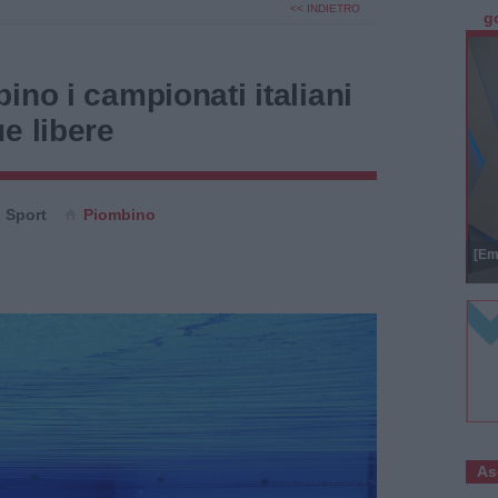
<< INDIETRO
g
ino i campionati italiani
e libere
Sport
Piombino
[Em
As