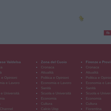
fb
ese Valdelsa
Zona del Cuoio
Firenze e Prov
ca
Cronaca
Cronaca
tà
Attualità
Attualità
a e Opinioni
Politica e Opinioni
Politica e Opinio
ia e Lavoro
Economia e Lavoro
Economia e Lav
Sanità
Sanità
 e Università
Scuola e Università
Scuola e Univer
mia
Economia
Economia
a
Cultura
Cultura
Channel
Calcio Uisp
Fiorentina