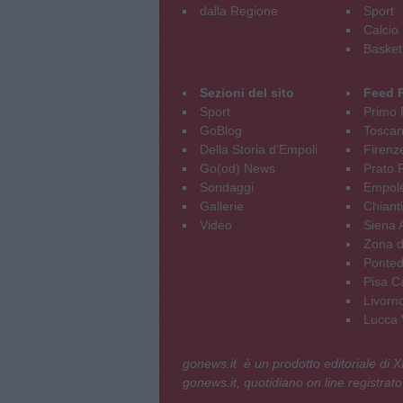
dalla Regione
Sport
Calcio
Basket
Sezioni del sito
Feed 
Sport
Primo 
GoBlog
Tosca
Della Storia d'Empoli
Firenz
Go(od) News
Prato P
Sondaggi
Empole
Gallerie
Chianti
Video
Siena 
Zona d
Ponted
Pisa C
Livorn
Lucca V
gonews.it è un prodotto editoriale di
gonews.it, quotidiano on line registrato