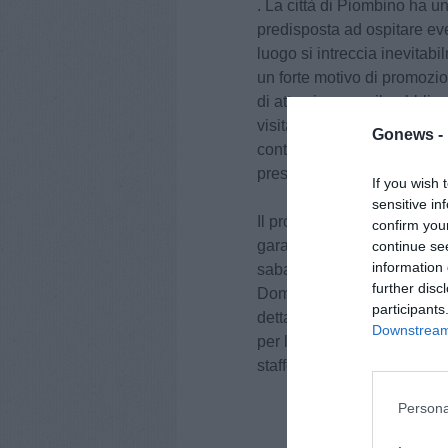
. La città di Piombino ha 
predisposta ad ospitare even
luogo si intreccia inevitab
un forte motivo di promozio
di attrazione per il pubbli
visitare la nostra città. È 
Gonews -
continuare a ospitare eventi d
prestigio che merita”.
If you wish 
sensitive in
Il programma della competi
confirm you
gara sulla distanza di un m
continue se
information 
sabato 4 alle ore 10 si svol
further disc
Domenica 9 sarà la volta de
participants
dettaglio previste per le or
Downstream 
per le 11 per quanto riguard
staffetta mista.
Persona