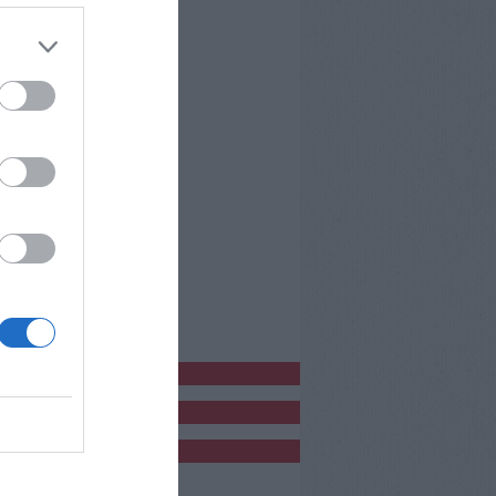
bblicitàCl
bblicità
bblicità