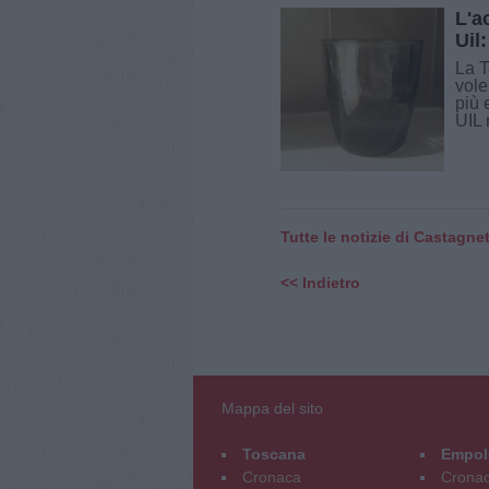
L'a
Uil
La T
vole
più 
UIL 
Tutte le notizie di Castagne
<< Indietro
Mappa del sito
Toscana
Empol
Cronaca
Crona