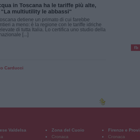
cqua in Toscana ha le tariffe più alte,
: "La multiutility le abbassi"
oscana detiene un primato di cui farebbe
ntieri a meno: è la regione con le tariffe idriche
elevate di tutta Italia. Lo certifica uno studio della
nazionale [...]
fb
to Carducci
ese Valdelsa
Zona del Cuoio
Firenze e Prov
ca
Cronaca
Cronaca