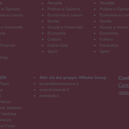
tà
Attualità
Attualità
a e Opinioni
Politica e Opinioni
Politica e Opinio
ia e Lavoro
Economia e Lavoro
Economia e Lav
Sanità
Sanità
 e Università
Scuola e Università
Scuola e Univer
mia
Economia
Economia
a
Cultura
Cultura
Channel
Calcio Uisp
Fiorentina
Sport
Sport
 Uisp
RSS
Altri siti del gruppo XMedia Group
Cont
Piano
tempoliberotoscana.it
Conta
na
empolichannel.it
reda
e
radiolady.it
istoia
se Valdelsa
 Valdelsa
Arezzo
el Cuoio