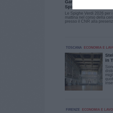
Gambassi Terme e altr
Spighe Verdi
Le Spighe Verdi 2026 per i
mattina nel corso della ce
presso il CNR alla presenza 
TOSCANA
ECONOMIA E LA
Ste
in 
Sono
dist
migl
quot
inse
FIRENZE
ECONOMIA E LAV