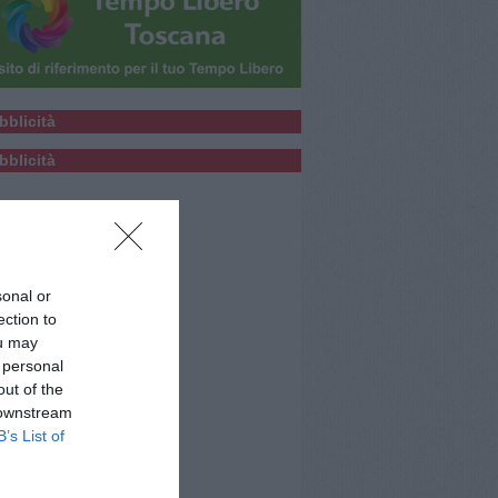
bblicità
bblicità
sonal or
ection to
ou may
 personal
out of the
 downstream
B’s List of