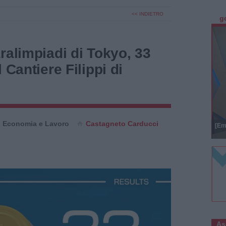
<< INDIETRO
g
ralimpiadi di Tokyo, 33
 Cantiere Filippi di
Economia e Lavoro
Castagneto Carducci
[Em
As