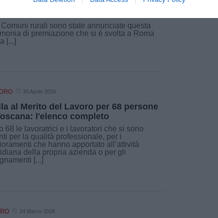
i cinque comuni toscani ricevono le
 Comuni rurali sono state annunciate questa
rimonia di premiazione che si è svolta a Roma
[...]
VORO
30 Aprile 2026
lla al Merito del Lavoro per 68 persone
Toscana: l'elenco completo
 68 le lavoratrici e i lavoratori che si sono
inti per la qualità professionale, per i
ioramenti che hanno apportato all’attività
idiana della propria azienda o per gli
gnamenti [...]
ORO
24 Marzo 2026