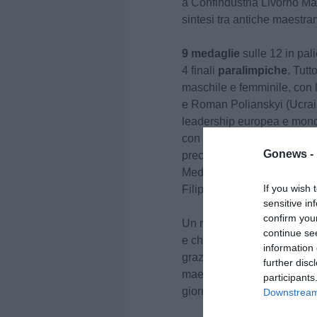
a Confindustria Livorno Ma
sintesi tra antiche maestra
9 medaglie
sulle 12 in pali
4 finali
paralimpiche
. Tutt
maschile e femminile, con l
e Roman Polianskyi (Ucrain
leadership europea e mondi
con l’oro per gli inglesi 
Gonews -
preceduto gli olandesi, A
Medaglia pesante (bronzo) p
If you wish 
Filippi con i bracci di punta
sensitive in
confirm you
Un risultato d’eccellenza c
continue se
e che l’azienda, guidata da 
information 
grazie a un reparto di rice
further disc
maestranze qualificate, co
participants
giorno.
Downstream 