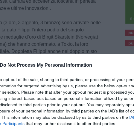
ssa Carrara ed eccellenza toscana in perfetta
nze e ultime innovazioni.
o (3 oro, 3 argento, 3 bronzo) sono arrivate nelle
o targato Filippi l’intero podio del singolo
pu
e medaglie d’oro di Birgit Skarstein (Norvegia)
pu
a) che hanno confermato, a Tokio, la loro
ale. Doppietta Filippi anche nel doppio misto
Laurence Whiteley e Lauren Rowles che hanno
Do Not Process My Personal Information
nnika Van der Meer e Marinus De Koning.
er il quattro con misto francese ai remi di un
to opt-out of the sale, sharing to third parties, or processing of your per
 aliante in carbonio.
formation for targeted advertising by us, please use the below opt-out s
r selection. Please note that after your opt-out request is processed y
he conferma standard tra i più elevati al mondo
eing interest-based ads based on personal information utilized by us or
David Filippi, ha saputo costruirsi negli anni,
disclosed to third parties prior to your opt-out. You may separately opt-
rca, innovazione e sviluppo d’avanguardia e
losure of your personal information by third parties on the IAB’s list of
n passione e determinazione, giorno dopo
. This information may also be disclosed by us to third parties on the
IA
Participants
that may further disclose it to other third parties.