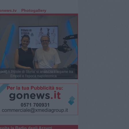
onews.tv
Photogallery
poli]
A 'Pillole di Storia' si analizza il legame tra
Empoli e l'epoca napoleonica
colta la Radio degli Azzurri