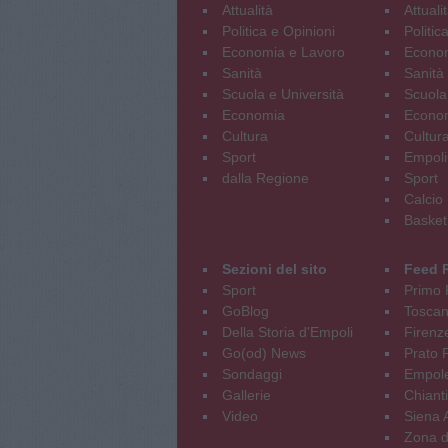
Attualità
Attuali
Politica e Opinioni
Politic
Economia e Lavoro
Econom
Sanità
Sanità
Scuola e Università
Scuola
Economia
Econo
Cultura
Cultur
Sport
Empoli
dalla Regione
Sport
Calcio
Basket
Sezioni del sito
Feed 
Sport
Primo 
GoBlog
Tosca
Della Storia d'Empoli
Firenz
Go(od) News
Prato P
Sondaggi
Empole
Gallerie
Chianti
Video
Siena 
Zona d