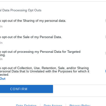
lippi, l’azienda ha continuato a crescere e a
a produrre circa 1000 imbarcazioni all’anno. A
l Data Processing Opt Outs
è aggiunta quella delle imbarcazioni da mare per
wing, futura disciplina olimpica. A questo
o opt-out of the Sharing of my personal data.
sponsor dell’European Coastal Rowing
In
Marina di Castagneto dal 26 al 31 ottobre
ocale Circolo Nautico con il patrocinio del
o opt-out of the Sale of my Personal Data.
a Regione Toscana e con il contributo della
In
tivo di Castagneto Carducci.
to opt-out of processing my Personal Data for Targeted
ing.
In
Fonte: Confindustria Livorno Massa Carrara
o opt-out of Collection, Use, Retention, Sale, and/or Sharing
ersonal Data that Is Unrelated with the Purposes for which it
lected.
Out
pu
Pu
CONFIRM
pu
A E LAVORO
Data Deletion
Data Access
Privacy Policy