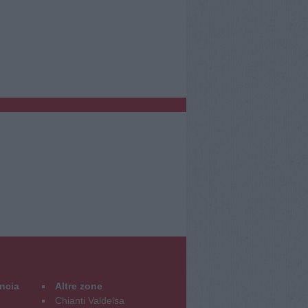
incia
Altre zone
Chianti Valdelsa