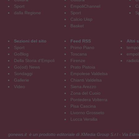
Sport
EmpoliChannel
C
dalla Regione
Sport
S
Calcio Uisp
Basket
Sezioni del sito
Feed RSS
Altri
Sport
Primo Piano
tempol
GoBlog
Toscana
empoli
Della Storia d'Empoli
Firenze
radiol
Go(od) News
Prato Pistoia
Sondaggi
Empolese Valdelsa
Gallerie
Chianti Valdelsa
Video
Siena Arezzo
Zona del Cuoio
Pontedera Volterra
Pisa Cascina
Livorno Grosseto
Lucca Versilia
gonews.it è un prodotto editoriale di XMedia Group S.r.l - Via E