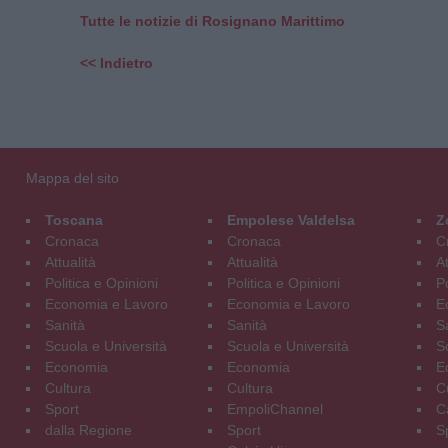
Tutte le notizie di Rosignano Marittimo
<< Indietro
Mappa del sito
Toscana
Empolese Valdelsa
Z
Cronaca
Cronaca
C
Attualità
Attualità
At
Politica e Opinioni
Politica e Opinioni
Po
Economia e Lavoro
Economia e Lavoro
E
Sanità
Sanità
S
Scuola e Università
Scuola e Università
S
Economia
Economia
E
Cultura
Cultura
C
Sport
EmpoliChannel
C
dalla Regione
Sport
S