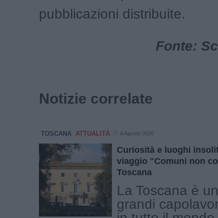
pubblicazioni distribuite.
Fonte: Sc
Notizie correlate
TOSCANA
ATTUALITÀ
6 Agosto 2026
Curiosità e luoghi insolit
viaggio "Comuni non co
Toscana
La Toscana è una
grandi capolavor
in tutto il mond