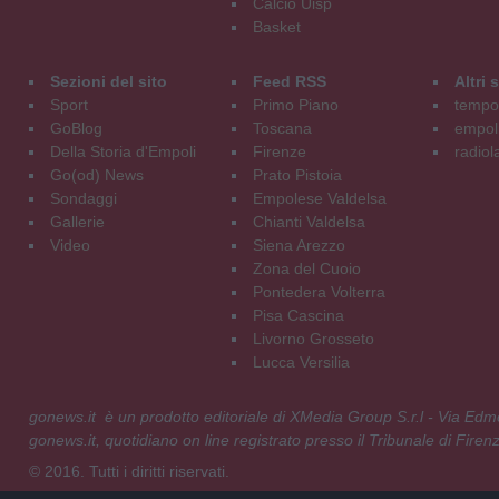
Calcio Uisp
Basket
Sezioni del sito
Feed RSS
Altri
Sport
Primo Piano
tempol
GoBlog
Toscana
empoli
Della Storia d'Empoli
Firenze
radiol
Go(od) News
Prato Pistoia
Sondaggi
Empolese Valdelsa
Gallerie
Chianti Valdelsa
Video
Siena Arezzo
Zona del Cuoio
Pontedera Volterra
Pisa Cascina
Livorno Grosseto
Lucca Versilia
gonews.it è un prodotto editoriale di XMedia Group S.r.l - Via E
gonews.it, quotidiano on line registrato presso il Tribunale di Fire
© 2016. Tutti i diritti riservati.