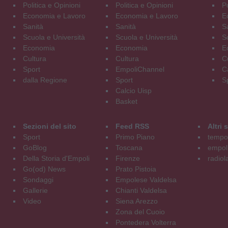
Politica e Opinioni
Politica e Opinioni
Po
Economia e Lavoro
Economia e Lavoro
E
Sanità
Sanità
S
Scuola e Università
Scuola e Università
S
Economia
Economia
E
Cultura
Cultura
C
Sport
EmpoliChannel
C
dalla Regione
Sport
S
Calcio Uisp
Basket
Sezioni del sito
Feed RSS
Altri
Sport
Primo Piano
tempol
GoBlog
Toscana
empoli
Della Storia d'Empoli
Firenze
radiol
Go(od) News
Prato Pistoia
Sondaggi
Empolese Valdelsa
Gallerie
Chianti Valdelsa
Video
Siena Arezzo
Zona del Cuoio
Pontedera Volterra