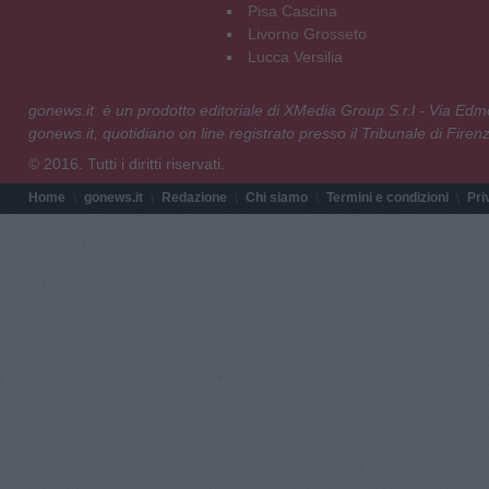
Pisa Cascina
Livorno Grosseto
Lucca Versilia
gonews.it è un prodotto editoriale di XMedia Group S.r.l - Via E
gonews.it, quotidiano on line registrato presso il Tribunale di Fire
© 2016. Tutti i diritti riservati.
Home
gonews.it
Redazione
Chi siamo
Termini e condizioni
Pri