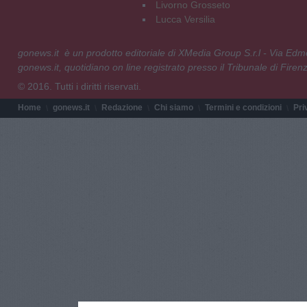
Livorno Grosseto
Lucca Versilia
gonews.it è un prodotto editoriale di XMedia Group S.r.l - Via E
gonews.it, quotidiano on line registrato presso il Tribunale di Fire
© 2016. Tutti i diritti riservati.
Home
gonews.it
Redazione
Chi siamo
Termini e condizioni
Pri