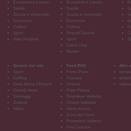
Economia e Lavoro
Economia e Lavoro
E
Sanità
Sanità
S
Scuola e Università
Scuola e Università
S
Economia
Economia
E
Cultura
Cultura
C
Sport
EmpoliChannel
C
dalla Regione
Sport
S
Calcio Uisp
Basket
Sezioni del sito
Feed RSS
Altri
Sport
Primo Piano
tempol
GoBlog
Toscana
empoli
Della Storia d'Empoli
Firenze
radiol
Go(od) News
Prato Pistoia
Sondaggi
Empolese Valdelsa
Gallerie
Chianti Valdelsa
Video
Siena Arezzo
Zona del Cuoio
Pontedera Volterra
Pisa Cascina