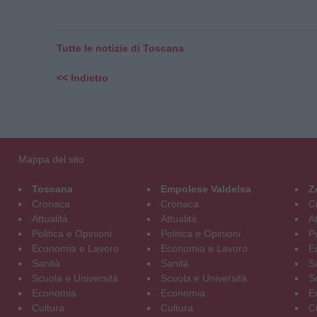
Tutte le notizie di Toscana
<< Indietro
Mappa del sito
Toscana
Empolese Valdelsa
Z
Cronaca
Cronaca
C
Attualità
Attualità
At
Politica e Opinioni
Politica e Opinioni
Po
Economia e Lavoro
Economia e Lavoro
E
Sanità
Sanità
S
Scuola e Università
Scuola e Università
S
Economia
Economia
E
Cultura
Cultura
C