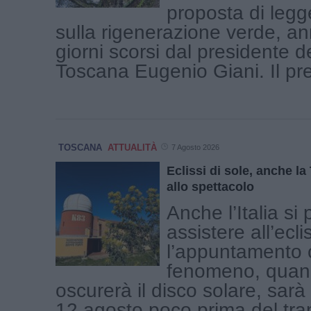
proposta di legg
sulla rigenerazione verde, an
giorni scorsi dal presidente 
Toscana Eugenio Giani. Il pres
TOSCANA
ATTUALITÀ
7 Agosto 2026
Eclissi di sole, anche l
allo spettacolo
Anche l’Italia si
assistere all’ecli
l’appuntamento c
fenomeno, quand
oscurerà il disco solare, sar
12 agosto poco prima del tr