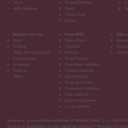
Sport
EmpoliChannel
C
dalla Regione
Sport
S
Calcio Uisp
Basket
Sezioni del sito
Feed RSS
Altri
Sport
Primo Piano
tempol
GoBlog
Toscana
empoli
Della Storia d'Empoli
Firenze
radiol
Go(od) News
Prato Pistoia
Sondaggi
Empolese Valdelsa
Gallerie
Chianti Valdelsa
Video
Siena Arezzo
Zona del Cuoio
Pontedera Volterra
Pisa Cascina
Livorno Grosseto
Lucca Versilia
gonews.it è un prodotto editoriale di XMedia Group S.r.l - Via E
gonews.it, quotidiano on line registrato presso il Tribunale di Fire