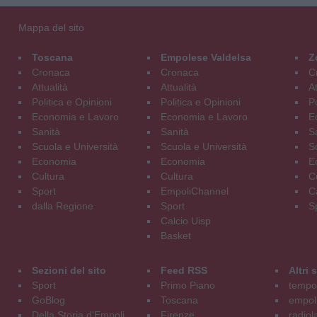
Mappa del sito
Toscana
Empolese Valdelsa
Z
Cronaca
Cronaca
C
Attualità
Attualità
At
Politica e Opinioni
Politica e Opinioni
Po
Economia e Lavoro
Economia e Lavoro
E
Sanità
Sanità
S
Scuola e Università
Scuola e Università
S
Economia
Economia
E
Cultura
Cultura
C
Sport
EmpoliChannel
C
dalla Regione
Sport
S
Calcio Uisp
Basket
Sezioni del sito
Feed RSS
Altri
Sport
Primo Piano
tempol
GoBlog
Toscana
empoli
Della Storia d'Empoli
Firenze
radiol