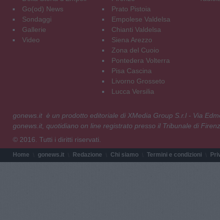
Go(od) News
Prato Pistoia
Sondaggi
Empolese Valdelsa
Gallerie
Chianti Valdelsa
Video
Siena Arezzo
Zona del Cuoio
Pontedera Volterra
Pisa Cascina
Livorno Grosseto
Lucca Versilia
gonews.it è un prodotto editoriale di XMedia Group S.r.l - Via E
gonews.it, quotidiano on line registrato presso il Tribunale di Fire
© 2016. Tutti i diritti riservati.
Home
gonews.it
Redazione
Chi siamo
Termini e condizioni
Pri