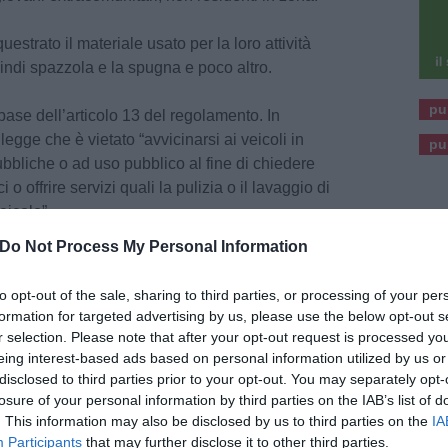
uestrato il materiale usato per la loro attività
indi spazzola e la spugna e poco altro.
pu
ase dell’articolo 13 del regolamento. In
i legge che è vietato “avvicinarsi ai veicoli in
pu
ubbliche o ad uso pubblico al fine di chiedere
o offrire servizi quali la pulizia o il lavaggio di
veicolo”.
Do Not Process My Personal Information
i due lavavetri, sanzionati anche per 100 euro a
to opt-out of the sale, sharing to third parties, or processing of your per
formation for targeted advertising by us, please use the below opt-out s
 il quale nei giorni scorsi era scattata la
r selection. Please note that after your opt-out request is processed y
ro uomo che si era
accampato in un’area verde
eing interest-based ads based on personal information utilized by us or
quel caso la lettera era la ‘d’: divieto di
disclosed to third parties prior to your opt-out. You may separately opt-
losure of your personal information by third parties on the IAB’s list of
baracche o ripari di fortuna, su terreni pubblici o
. This information may also be disclosed by us to third parties on the
IA
 casi autorizzati e quelli disciplinati nel
Participants
that may further disclose it to other third parties.