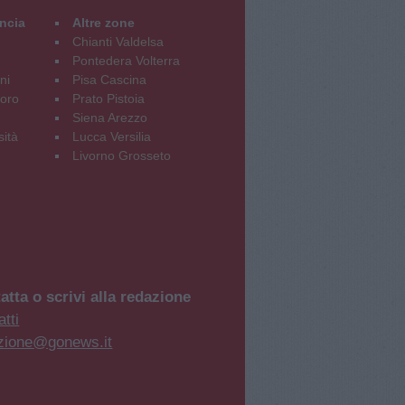
incia
Altre zone
Chianti Valdelsa
Pontedera Volterra
ni
Pisa Cascina
oro
Prato Pistoia
Siena Arezzo
sità
Lucca Versilia
Livorno Grosseto
atta o scrivi alla redazione
tti
zione@gonews.it