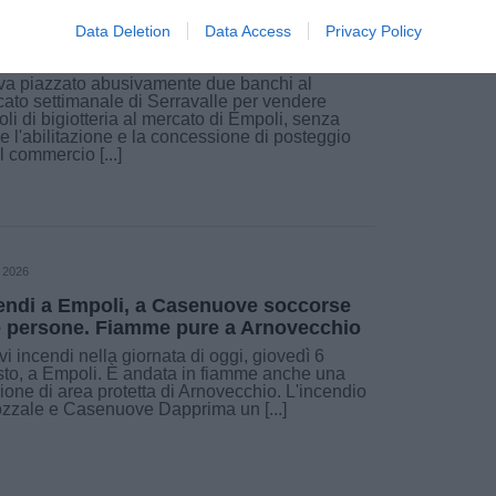
mercato di Empoli vende bigiotteria
Data Deletion
Data Access
Privacy Policy
sivamente, multato
a piazzato abusivamente due banchi al
ato settimanale di Serravalle per vendere
coli di bigiotteria al mercato di Empoli, senza
e l'abilitazione e la concessione di posteggio
il commercio [...]
 2026
endi a Empoli, a Casenuove soccorse
 persone. Fiamme pure a Arnovecchio
i incendi nella giornata di oggi, giovedì 6
to, a Empoli. È andata in fiamme anche una
ione di area protetta di Arnovecchio. L'incendio
zzale e Casenuove Dapprima un [...]