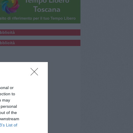
bblicità
bblicità
sonal or
ection to
ou may
 personal
out of the
 downstream
B’s List of