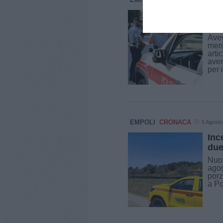
Al 
abu
Avev
merc
arti
aver
per 
EMPOLI
CRONACA
6 Agosto
Inc
due
Nuov
agos
porz
a Po