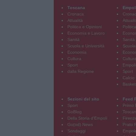
Toscana
Empol
Cronaca
Crona
Attualità
Attuali
Politica e Opinioni
Politic
Economia e Lavoro
Econom
Sanità
Sanità
Scuola e Università
Scuola
Economia
Econo
Cultura
Cultur
Sport
Empoli
dalla Regione
Sport
Calcio
Basket
Sezioni del sito
Feed 
Sport
Primo 
GoBlog
Tosca
Della Storia d'Empoli
Firenz
Go(od) News
Prato P
Sondaggi
Empole