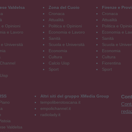
ese Valdelsa
Zona del Cuoio
Firenze e Prov
ca
Cronaca
Cronaca
tà
Attualità
Attualità
a e Opinioni
Politica e Opinioni
Politica e Opinio
ia e Lavoro
Economia e Lavoro
Economia e Lav
Sanità
Sanità
 e Università
Scuola e Università
Scuola e Univer
mia
Economia
Economia
a
Cultura
Cultura
Channel
Calcio Uisp
Fiorentina
Sport
Sport
 Uisp
RSS
Altri siti del gruppo XMedia Group
Cont
Piano
tempoliberotoscana.it
Conta
na
empolichannel.it
reda
e
radiolady.it
istoia
se Valdelsa