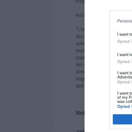
Regolamento di Polizia Ru
Anche in quel caso sequest
Persona
"L’attenzione a episodi di 
I want t
decoro urbano è costante da
Opted 
episodi lo dimostrano – sot
municipale Antonio Ponzo P
I want t
popolazione e le varie segn
Opted 
del regolamento di polizia 
dimostra efficace. Sarà sem
I want 
Advertis
ringrazio personalmente per 
Opted 
dell’ordine".
I want t
of my P
was col
Opted 
Notizie correlate
EMPOLI
CRONACA
6 Agosto