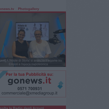
onews.tv
Photogallery
poli]
A 'Pillole di Storia' si analizza il legame tra
Empoli e l'epoca napoleonica
colta la Radio degli Azzurri