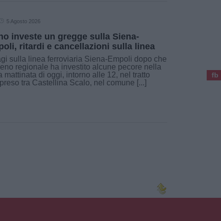
5 Agosto 2026
no investe un gregge sulla Siena-
oli, ritardi e cancellazioni sulla linea
gi sulla linea ferroviaria Siena-Empoli dopo che
reno regionale ha investito alcune pecore nella
a mattinata di oggi, intorno alle 12, nel tratto
fb
reso tra Castellina Scalo, nel comune [...]