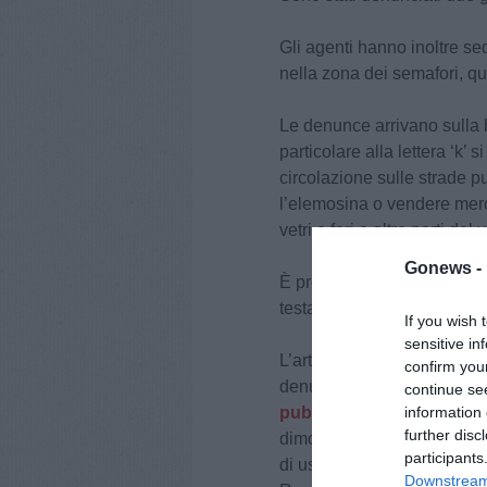
Gli agenti hanno inoltre seq
nella zona dei semafori, qu
Le denunce arrivano sulla b
particolare alla lettera ‘k’ s
circolazione sulle strade p
l’elemosina o vendere merci 
vetri o fari o altre parti del 
Gonews -
È proprio questo il caso de
testa.
If you wish 
sensitive in
L’articolo 13 è lo stesso per
confirm you
denuncia anche per un alt
continue se
pubblica
di Via Fabiani. In 
information 
further disc
dimorare in tende, veicoli, 
participants
di uso pubblico, fatti salvi i
Downstream 