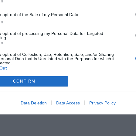
In
o opt-out of the Sale of my Personal Data.
gonews
oto
In
to opt-out of processing my Personal Data for Targeted
ing.
In
o opt-out of Collection, Use, Retention, Sale, and/or Sharing
ersonal Data that Is Unrelated with the Purposes for which it
lected.
Out
CONFIRM
Data Deletion
Data Access
Privacy Policy