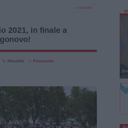
<< INDIETRO
g
o 2021, in finale a
rgonovo!
Attualità
Fucecchio
[Em
As