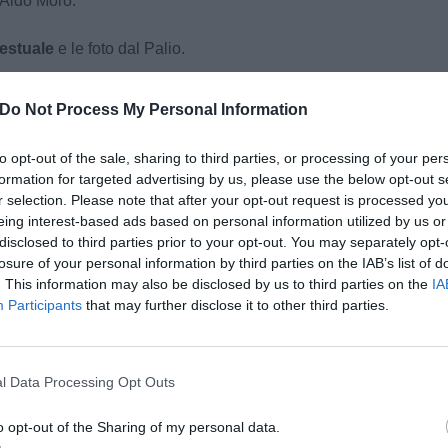
 Aldo Moro.
testuale
e le foto dal Palio.
Do Not Process My Personal Information
, la diretta LIVE testuale
to opt-out of the sale, sharing to third parties, or processing of your per
formation for targeted advertising by us, please use the below opt-out s
↓
Advertisement
r selection. Please note that after your opt-out request is processed y
eing interest-based ads based on personal information utilized by us or
disclosed to third parties prior to your opt-out. You may separately opt-
losure of your personal information by third parties on the IAB’s list of
. This information may also be disclosed by us to third parties on the
IA
Participants
that may further disclose it to other third parties.
pu
Pu
l Data Processing Opt Outs
pu
o opt-out of the Sharing of my personal data.