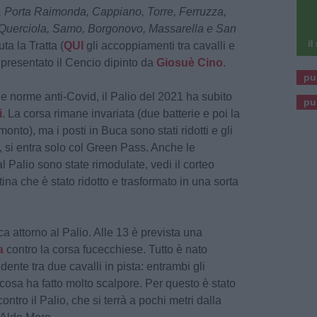
 Porta Raimonda, Cappiano, Torre, Ferruzza,
 Querciola, Samo, Borgonovo, Massarella e San
ta la Tratta (
QUI
gli accoppiamenti tra cavalli e
 presentato il Cencio dipinto da
Giosuè Cino
.
pu
le norme anti-Covid, il Palio del 2021 ha subito
pu
i
. La corsa rimane invariata (due batterie e poi la
monto), ma i posti in Buca sono stati ridotti e gli
, si entra solo col Green Pass. Anche le
l Palio sono state rimodulate, vedi il corteo
ina che è stato ridotto e trasformato in una sorta
a attorno al Palio. Alle 13 è prevista una
a
contro la corsa fucecchiese. Tutto è nato
dente tra due cavalli in pista: entrambi gli
cosa ha fatto molto scalpore. Per questo è stato
ontro il Palio, che si terrà a pochi metri dalla