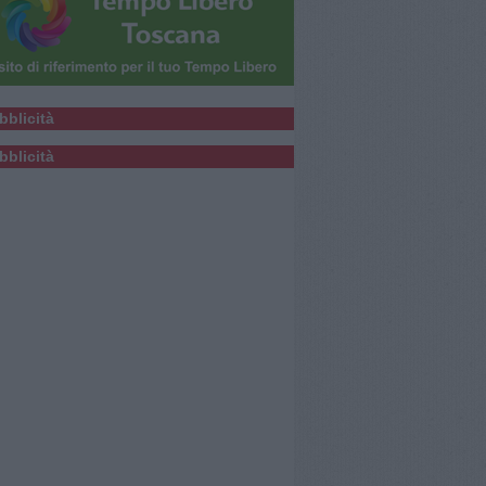
bblicità
bblicità