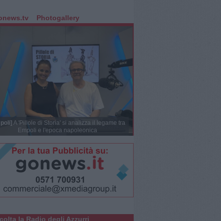
onews.tv
Photogallery
poli]
A 'Pillole di Storia' si analizza il legame tra
Empoli e l'epoca napoleonica
colta la Radio degli Azzurri