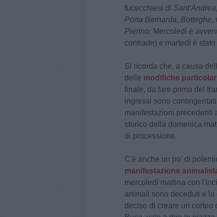
fucecchiesi di
Sant'Andrea,
Porta Bernarda, Botteghe,
Pierino
. Mercoledì è avvenu
contrade) e martedì è stato
Si ricorda che, a causa del
delle
modifiche particolar
finale, da fare prima del tra
ingressi sono contingentati
manifestazioni precedenti a
storico della domenica matt
di processione.
C'è anche un po' di polemic
manifestazione animalist
mercoledì mattina con l'inci
animali sono deceduti e la 
deciso di creare un corteo c