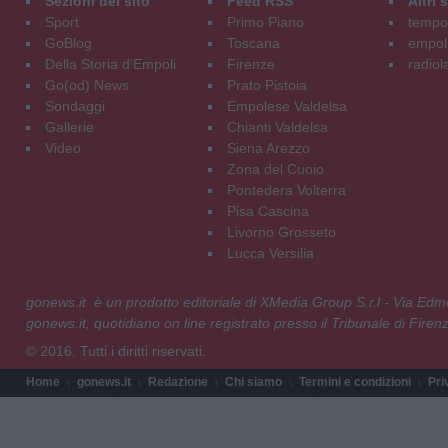
Sezioni del sito
Feed RSS
Altri
Sport
Primo Piano
tempol
GoBlog
Toscana
empoli
Della Storia d'Empoli
Firenze
radiol
Go(od) News
Prato Pistoia
Sondaggi
Empolese Valdelsa
Gallerie
Chianti Valdelsa
Video
Siena Arezzo
Zona del Cuoio
Pontedera Volterra
Pisa Cascina
Livorno Grosseto
Lucca Versilia
gonews.it è un prodotto editoriale di XMedia Group S.r.l - Via E
gonews.it, quotidiano on line registrato presso il Tribunale di Fire
© 2016. Tutti i diritti riservati.
Home
gonews.it
Redazione
Chi siamo
Termini e condizioni
Pri