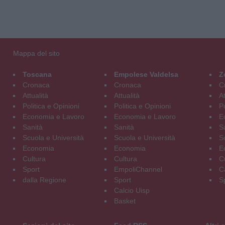
Mappa del sito
Toscana
Empolese Valdelsa
Z
Cronaca
Cronaca
C
Attualità
Attualità
At
Politica e Opinioni
Politica e Opinioni
Po
Economia e Lavoro
Economia e Lavoro
E
Sanità
Sanità
S
Scuola e Università
Scuola e Università
S
Economia
Economia
E
Cultura
Cultura
C
Sport
EmpoliChannel
C
dalla Regione
Sport
S
Calcio Uisp
Basket