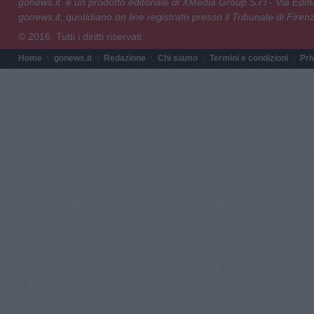
gonews.it è un prodotto editoriale di XMedia Group S.r.l - Via E
gonews.it, quotidiano on line registrato presso il Tribunale di Fire
© 2016. Tutti i diritti riservati.
Home
gonews.it
Redazione
Chi siamo
Termini e condizioni
Pri