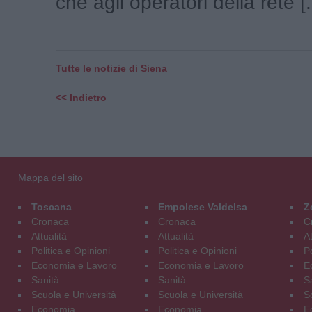
che agli operatori della rete [.
Tutte le notizie di Siena
<< Indietro
Mappa del sito
Toscana
Empolese Valdelsa
Z
Cronaca
Cronaca
C
Attualità
Attualità
At
Politica e Opinioni
Politica e Opinioni
Po
Economia e Lavoro
Economia e Lavoro
E
Sanità
Sanità
S
Scuola e Università
Scuola e Università
S
Economia
Economia
E