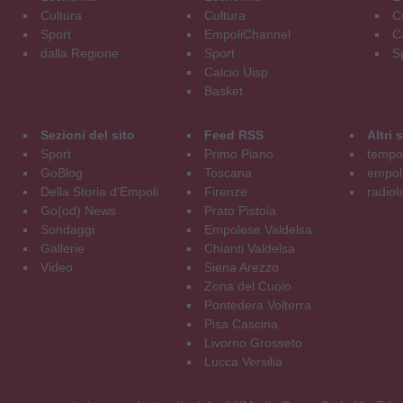
Cultura
Cultura
C
Sport
EmpoliChannel
C
dalla Regione
Sport
S
Calcio Uisp
Basket
Sezioni del sito
Feed RSS
Altri
Sport
Primo Piano
tempol
GoBlog
Toscana
empoli
Della Storia d'Empoli
Firenze
radiol
Go(od) News
Prato Pistoia
Sondaggi
Empolese Valdelsa
Gallerie
Chianti Valdelsa
Video
Siena Arezzo
Zona del Cuoio
Pontedera Volterra
Pisa Cascina
Livorno Grosseto
Lucca Versilia