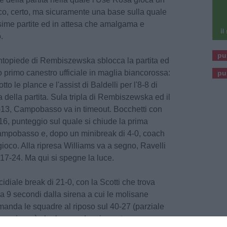
co, certo, ma sicuramente una base sulla quale
ssime partite ed in attesa che amalgama e
.
pu
contopiede di Rembiszewska sblocca la partita ed
o primo canestro ufficiale in maglia biancorossa:
pu
tto le plance e l'assist di Baldelli per l'8-8 di
a della partita. Sula tripla di Rembiszewska ed il
9-13, Campobasso va in timeout. Bocchetti con
0-16, punteggio sul quale si chiude la prima
Campobasso e, dopo un minibreak di 4-0, coach
gioco. Alla ripresa Williams va a segno, Ravelli
l 17-24. Ma qui si spegne la luce.
iale break di 21-0, con la Scotti che trova
 a 9 secondi dalla sirena a cui le molisane
manda le squadre al riposo sul 40-27 (parziale
sensazione è che la squadra si scuota e