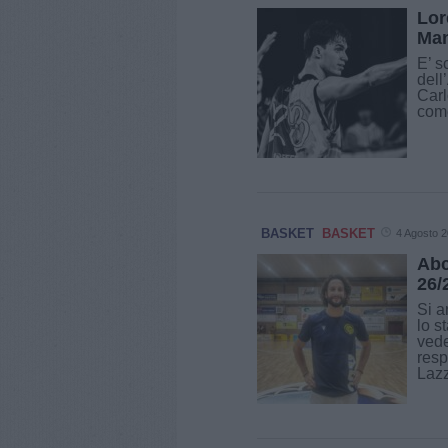
Lor
Man
E’ s
dell
Carl
come
BASKET
BASKET
4 Agosto 
Abc
26/
Si a
lo s
vede
resp
Lazz