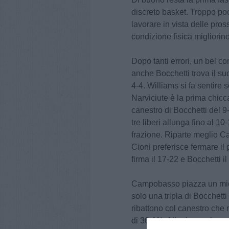
discreto basket. Troppo po
lavorare in vista delle pro
condizione fisica migliorino
Dopo tanti errori, un bel 
anche Bocchetti trova il su
4-4. Williams si fa sentire so
Narviciute è la prima chicc
canestro di Bocchetti del 
tre liberi allunga fino al 1
frazione. Riparte meglio 
Cioni preferisce fermare il 
firma il 17-22 e Bocchetti i
Campobasso piazza un micid
solo una tripla di Bocchetti
ribattono col canestro che 
di 30-11). Alla ripresa la 