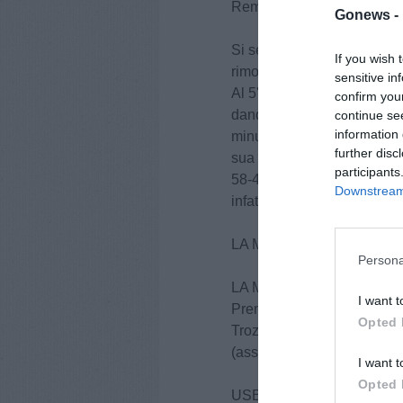
Rembiszewska trova un bel 
Gonews -
Si segna poco, l'Use Rosa 
If you wish 
rimontare e sbaglia un paio
sensitive in
Al 5' siamo 46-31, Narviciu
confirm you
dando un buon contributo a
continue se
information 
minuti, muove il punteggio 
further disc
sua serata, e Premasunac a
participants
58-41, con la sensazione 
Downstream 
infatti, controlla senza par
LA MOLISANA MAGNOLIA
Persona
LA MOLISANA MAGNOLI
I want t
Premasunac 14, Trimboli 11
Opted 
Trozzola, Quinonez 2, Amato
(ass. Di Meglio/Ghiraldi)
I want t
Opted 
USE ROSA SCOTTI