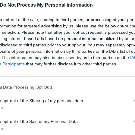
movimento sotto per il 40-29.
Do Not Process My Personal Information
gioca meglio ma non pare avere la forza per
to opt-out of the sale, sharing to third parties, or processing of your per
 di tiri che potrebbero dare una scossa emotiva.
formation for targeted advertising by us, please use the below opt-out s
te prova a reagire e Williams segna il 48-36
r selection. Please note that after your opt-out request is processed y
nche in difesa. Al 30' 51-36 e Williams, dopo 2
eing interest-based ads based on personal information utilized by us or
disclosed to third parties prior to your opt-out. You may separately opt-
ma Parks ribatte con una tripla, la seconda della
losure of your personal information by third parties on the IAB’s list of
ppoggia in contropiede il 56-38. A metà siamo
. This information may also be disclosed by us to third parties on the
IA
che la gara sia ormai andata. Campobasso,
Participants
that may further disclose it to other third parties.
ticolari problemi a va a vincere 68-49.
 CAMPOBASSO - USE ROSA SCOTTI 68-49
l Data Processing Opt Outs
A CAMPOBASSO
o opt-out of the Sharing of my personal data.
pu
, Chagas 1, Nicolodi 14, Parks 16, Togliani 8,
In
ri 2, Srot ne, Egwoh, Del Bosco. All. Sabatelli
Pu
o opt-out of the Sale of my Personal Data.
pu
In