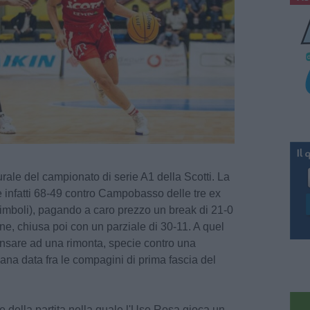
rale del campionato di serie A1 della Scotti. La
infatti 68-49 contro Campobasso delle tre ex
mboli), pagando a caro prezzo un break di 21-0
ne, chiusa poi con un parziale di 30-11. A quel
nsare ad una rimonta, specie contro una
na data fra le compagini di prima fascia del
e della partita nella quale l'Use Rosa gioca un