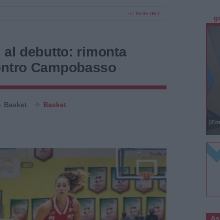
<< INDIETRO
g
 al debutto: rimonta
contro Campobasso
Basket
Basket
[Em
As