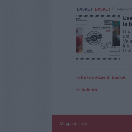
BASKET
BASKET
4 Agosto 
Use
la 
Una 
dell
Vale
Inte
Giuli
Tutte le notizie di Basket
<< Indietro
Mappa del sito