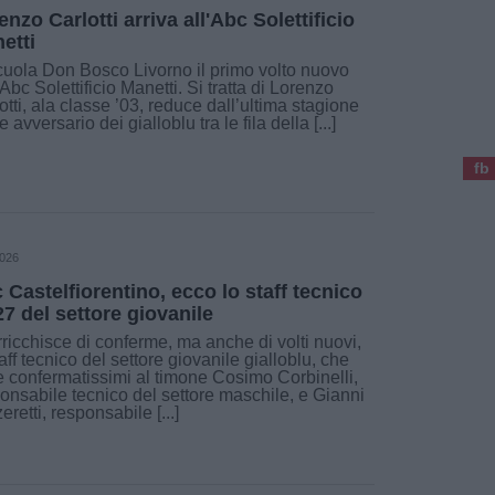
enzo Carlotti arriva all'Abc Solettificio
etti
cuola Don Bosco Livorno il primo volto nuovo
’Abc Solettificio Manetti. Si tratta di Lorenzo
otti, ala classe ’03, reduce dall’ultima stagione
 avversario dei gialloblu tra le fila della [...]
fb
2026
 Castelfiorentino, ecco lo staff tecnico
27 del settore giovanile
rricchisce di conferme, ma anche di volti nuovi,
taff tecnico del settore giovanile gialloblu, che
 confermatissimi al timone Cosimo Corbinelli,
onsabile tecnico del settore maschile, e Gianni
eretti, responsabile [...]