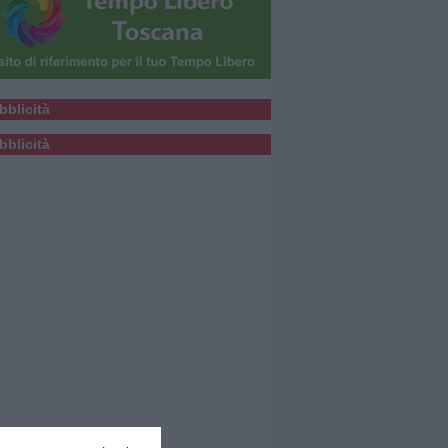
bblicità
bblicità