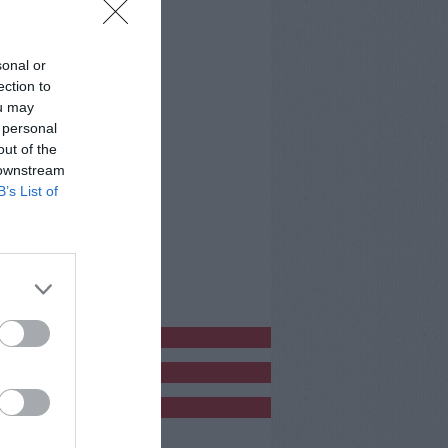
sonal or
ection to
ou may
 personal
out of the
 downstream
B’s List of
bblicitàCl
bblicità
bblicità