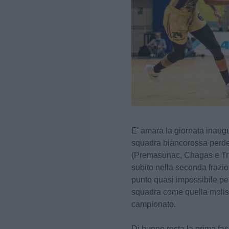
E' amara la giornata inaugu
squadra biancorossa perde 
(Premasunac, Chagas e Tri
subito nella seconda frazio
punto quasi impossibile pe
squadra come quella molisa
campionato.
Di buono resta la prima fas