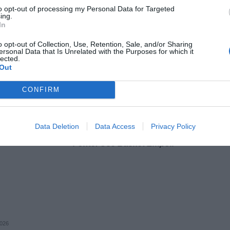
velli 2, Rembiszewska 7, Bocchetti 17, Ruffini,
to opt-out of processing my Personal Data for Targeted
ing.
tti, Narviciute 5. All. Cioni (ass.
In
o opt-out of Collection, Use, Retention, Sale, and/or Sharing
ersonal Data that Is Unrelated with the Purposes for which it
a, Ferrara di Ferrara e Pellegrini di Cesenatico
lected.
Out
11), 51-36 (11-9), 68-49 (17-13)
CONFIRM
d.shared.geniussports.com/u/LEGBF/1955203/bs.html
Data Deletion
Data Access
Privacy Policy
Fonte: Use Basket Empoli
2026