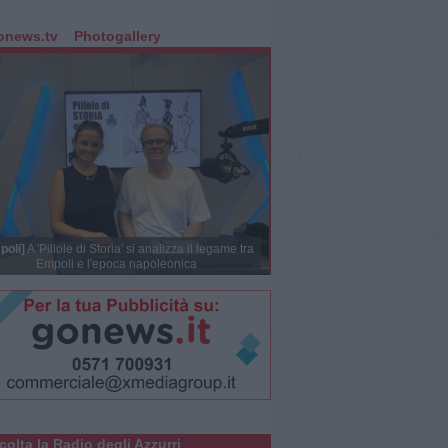
onews.tv
Photogallery
poli]
A 'Pillole di Storia' si analizza il legame tra
Empoli e l'epoca napoleonica
colta la Radio degli Azzurri