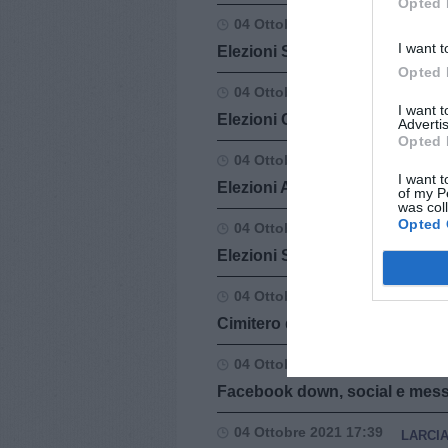
Opted 
04 Ottobre 2021 18:47
SAN V
I want t
Elezioni San Vincenzo, Riccuc
Opted 
04 Ottobre 2021 18:36
CASTE
I want 
Elezioni Castellina Marittima, d
Advertis
Opted 
04 Ottobre 2021 18:25
ANGHI
I want t
Elezioni Anghiari: vittoria de
of my P
was col
Opted 
04 Ottobre 2021 18:08
SCANS
Elezioni Scansano, trionfa Mar
04 Ottobre 2021 18:02
BARBE
Cimitero di Monsanto, lavori t
04 Ottobre 2021 18:01
TOSCA
Facebook down, social e messa
04 Ottobre 2021 17:39
LARCI