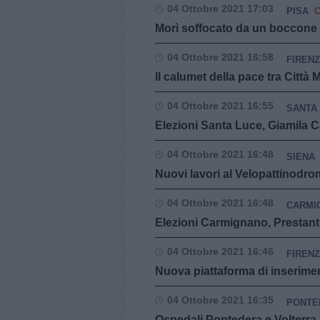
04 Ottobre 2021 17:03
PISA
Morì soffocato da un boccone d
04 Ottobre 2021 16:58
FIREN
Il calumet della pace tra Città
04 Ottobre 2021 16:55
SANTA
Elezioni Santa Luce, Giamila C
04 Ottobre 2021 16:48
SIENA
Nuovi lavori al Velopattinodro
04 Ottobre 2021 16:48
CARMI
Elezioni Carmignano, Prestanti
04 Ottobre 2021 16:46
FIREN
Nuova piattaforma di inserime
04 Ottobre 2021 16:35
PONTE
Ospedali Pontedera e Volterra, t