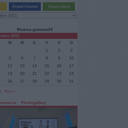
Empoli Channel
Tempo Libero
vi
Ricerca gonews24
tobre 2021
M
M
G
V
S
D
1
2
3
5
6
7
8
9
10
1
12
13
14
15
16
17
ne
8
19
20
21
22
23
24
5
26
27
28
29
30
31
t
Nov »
onews.tv
Photogallery