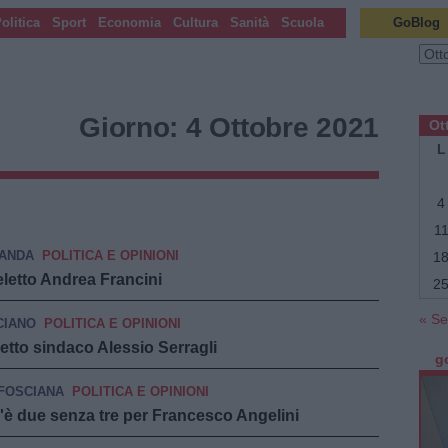
olitica
Sport
Economia
Cultura
Sanità
Scuola
GoBlog
Archi
Giorno:
4 Ottobre 2021
Ot
L
4
1
Navigazio
←
ANDA
POLITICA E OPINIONI
1
Articoli
eletto Andrea Francini
2
precedenti
« Se
CIANO
POLITICA E OPINIONI
letto sindaco Alessio Serragli
g
 FOSCIANA
POLITICA E OPINIONI
'è due senza tre per Francesco Angelini