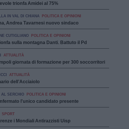
ievole trionfa Amidei al 75%
LLA IN VAL DI CHIANA
POLITICA E OPINIONI
hiana, Andrea Tavarnesi nuovo sindaco
NE CUTIGLIANO
POLITICA E OPINIONI
ionfa sulla montagna Danti. Battuto il Pd
I
ATTUALITÀ
mpoli giornata di formazione per 300 soccorritori
ICCI
ATTUALITÀ
ario dell’Acciaiolo
 AL SERCHIO
POLITICA E OPINIONI
confermato l'unico candidato presente
SPORT
renze i Mondiali Antirazzisti Uisp