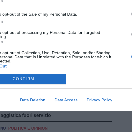
In
INCENZO
POLITICA E OPINIONI
o opt-out of the Sale of my Personal Data.
ci nuovo sindaco "senza partito"
In
LLINA MARITTIMA
POLITICA E OPINIONI
to opt-out of processing my Personal Data for Targeted
ei tre candidati trionfa Alessandro Giari
ing.
In
ARI
POLITICA E OPINIONI
o opt-out of Collection, Use, Retention, Sale, and/or Sharing
l sindaco uscente Alessandro Polcri
ersonal Data that Is Unrelated with the Purposes for which it
lected.
pu
Out
ANO
POLITICA E OPINIONI
Pu
ia Bice Ginesi
CONFIRM
pu
RINO TAVARNELLE
ATTUALITÀ
erminati a Barberino Tavarnelle
Data Deletion
Data Access
Privacy Policy
NA
ATTUALITÀ
ggistica fuori servizio
ANO
POLITICA E OPINIONI