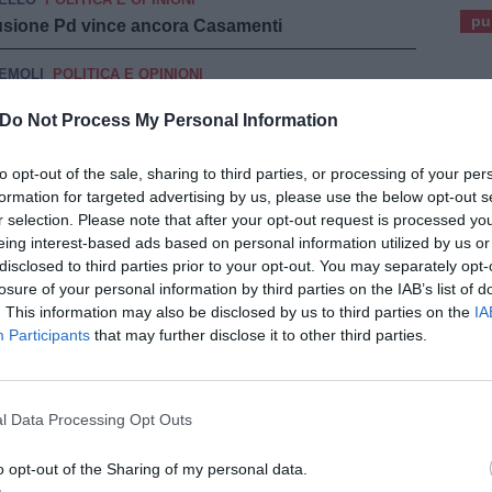
pu
clusione Pd vince ancora Casamenti
EMOLI
POLITICA E OPINIONI
erri con oltre il 70% dei voti
Do Not Process My Personal Information
POLITICA E OPINIONI
to opt-out of the sale, sharing to third parties, or processing of your per
 Parlamento torna Letta
formation for targeted advertising by us, please use the below opt-out s
r selection. Please note that after your opt-out request is processed y
EZZA
POLITICA E OPINIONI
eing interest-based ads based on personal information utilized by us or
i Alessandrini con il 50%
disclosed to third parties prior to your opt-out. You may separately opt-
losure of your personal information by third parties on the IAB’s list of
NE
POLITICA E OPINIONI
. This information may also be disclosed by us to third parties on the
IA
tto primo cittadino
Participants
that may further disclose it to other third parties.
OLITICA E OPINIONI
me vince il centrosinistra
l Data Processing Opt Outs
IANO
POLITICA E OPINIONI
o opt-out of the Sharing of my personal data.
ri c'è Angori