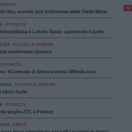
CRONACA
fb
i cibo, assolte due dottoresse della Stella Maris
ZE
ATTUALITÀ
 Metropolitana e Lakota Sioux: approvato il patto
 LUCE
POLITICA E OPINIONI
arli confermata sindaco
ATTUALITÀ
mo: il Comune di Siena investe 400mila euro
GNANO
POLITICA E OPINIONI
 vince facile
ZE
ATTUALITÀ
nto targhe ZTL a Firenze
DERA
SANITÀ
erza dose completata per tutti i pazienti in dialisi