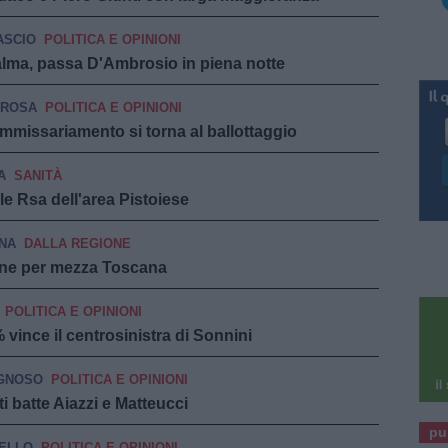
ASCIO
POLITICA E OPINIONI
palma, passa D'Ambrosio in piena notte
ROSA
POLITICA E OPINIONI
mmissariamento si torna al ballottaggio
A
SANITÀ
lle Rsa dell'area Pistoiese
NA
DALLA REGIONE
ione per mezza Toscana
POLITICA E OPINIONI
% vince il centrosinistra di Sonnini
GNOSO
POLITICA E OPINIONI
i batte Aiazzi e Matteucci
pu
ELLO
POLITICA E OPINIONI