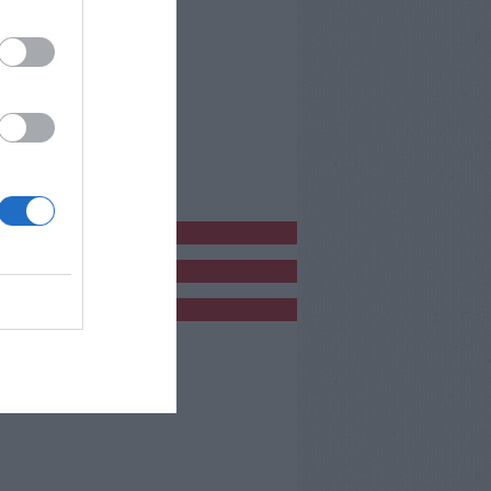
bblicitàCl
bblicità
bblicità