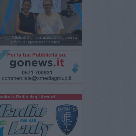
poli]
A 'Pillole di Storia' si analizza il legame tra
Empoli e l'epoca napoleonica
colta la Radio degli Azzurri