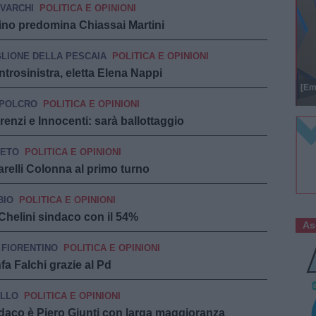
VARCHI
POLITICA E OPINIONI
tino predomina Chiassai Martini
GLIONE DELLA PESCAIA
POLITICA E OPINIONI
ntrosinistra, eletta Elena Nappi
[Em
POLCRO
POLITICA E OPINIONI
renzi e Innocenti: sarà ballottaggio
ETO
POLITICA E OPINIONI
relli Colonna al primo turno
BIO
POLITICA E OPINIONI
Chelini sindaco con il 54%
As
 FIORENTINO
POLITICA E OPINIONI
fa Falchi grazie al Pd
LLO
POLITICA E OPINIONI
ndaco è Piero Giunti con larga maggioranza