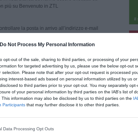
on più su Benvenuto in ZTL
ontrollare la posta in arrivo all’indirizzo e-mail
pu
ale per prendere visione delle nuove istruzioni
e inviato – comunica il Presidente SAS, Marco
Do Not Process My Personal Information
pu
nformative già inviate sono pubblicate
sul sito di
so di mancata recezione della e-mail si invita a
to opt-out of the sale, sharing to third parties, or processing of your per
lesms@serviziallastrada.it, oppure tel.
formation for targeted advertising by us, please use the below opt-out s
r selection. Please note that after your opt-out request is processed y
abato dalle 8 alle 13.30”.
eing interest-based ads based on personal information utilized by us or
disclosed to third parties prior to your opt-out. You may separately opt-
razia le Associazioni di categoria che in queste
losure of your personal information by third parties on the IAB’s list of
attiva nella campagna informativa all’utenza:
. This information may also be disclosed by us to third parties on the
IA
borato con le associazioni di categoria e i corpi
Participants
that may further disclose it to other third parties.
aniera più efficace ad ogni singolo utente”
ibadisce “per eventuali disguidi o problematiche
invito a contattare immediatamente il servizio
l Data Processing Opt Outs
cata affinché possano essere risolte nel breve