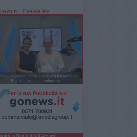
onews.tv
Photogallery
poli]
A 'Pillole di Storia' si analizza il legame tra
Empoli e l'epoca napoleonica
colta la Radio degli Azzurri