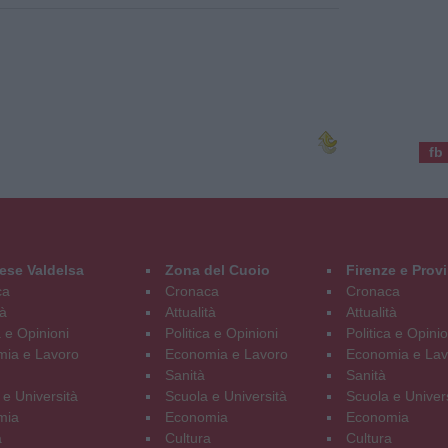
fb
ese Valdelsa
Zona del Cuoio
Firenze e Prov
ca
Cronaca
Cronaca
tà
Attualità
Attualità
a e Opinioni
Politica e Opinioni
Politica e Opinio
ia e Lavoro
Economia e Lavoro
Economia e Lav
Sanità
Sanità
 e Università
Scuola e Università
Scuola e Univer
mia
Economia
Economia
a
Cultura
Cultura