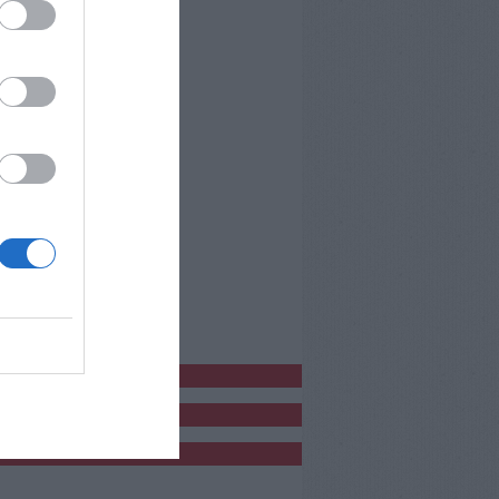
bblicitàCl
bblicità
bblicità