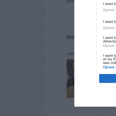
periodo, anche se auguria
I want t
Opted 
Fon
I want t
Opted 
Notizie correlate
I want 
Advertis
Opted 
LIVORNO
ATTUALITÀ
8 Ago
I want t
of my P
Liv
was col
Opted 
Ha c
Calv
Giov
bamb