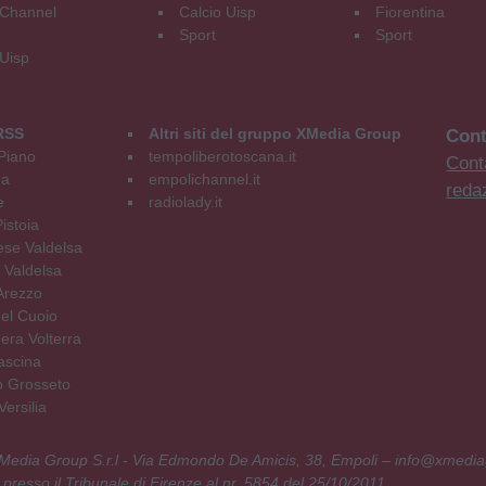
Channel
Calcio Uisp
Fiorentina
Sport
Sport
 Uisp
RSS
Altri siti del gruppo XMedia Group
Cont
Piano
tempoliberotoscana.it
Conta
na
empolichannel.it
reda
e
radiolady.it
istoia
se Valdelsa
 Valdelsa
Arezzo
el Cuoio
era Volterra
ascina
o Grosseto
ersilia
 XMedia Group S.r.l - Via Edmondo De Amicis, 38, Empoli – info@xmedia
 presso il Tribunale di Firenze al nr. 5854 del 25/10/2011