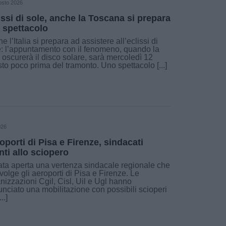
osto 2026
issi di sole, anche la Toscana si prepara
o spettacolo
e l’Italia si prepara ad assistere all’eclissi di
: l’appuntamento con il fenomeno, quando la
 oscurerà il disco solare, sarà mercoledì 12
to poco prima del tramonto. Uno spettacolo [...]
026
oporti di Pisa e Firenze, sindacati
nti allo sciopero
ata aperta una vertenza sindacale regionale che
volge gli aeroporti di Pisa e Firenze. Le
nizzazioni Cgil, Cisl, Uil e Ugl hanno
nciato una mobilitazione con possibili scioperi
..]