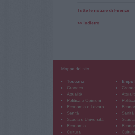
Tutte le notizie di Firenze
<< Indietro
Mappa del sito
Toscana
Empol
Cronaca
Crona
Attualità
Attuali
Politica e Opinioni
Politic
Economia e Lavoro
Econom
Sanità
Sanità
Scuola e Università
Scuola
Economia
Econo
Cultura
Cultur