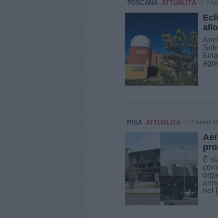
TOSCANA
ATTUALITÀ
7 Ag
Ecl
all
Anch
Sole
luna
agos
PISA
ATTUALITÀ
7 Agosto 2
Aer
pro
È st
coin
orga
annu
nel [.