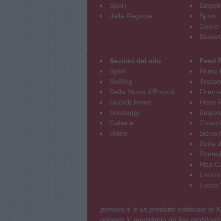
Sport
Empoli
dalla Regione
Sport
Calcio
Basket
Sezioni del sito
Feed 
Sport
Primo 
GoBlog
Tosca
Della Storia d'Empoli
Firenz
Go(od) News
Prato P
Sondaggi
Empole
Gallerie
Chianti
Video
Siena 
Zona d
Ponted
Pisa C
Livorn
Lucca V
gonews.it è un prodotto editoriale di
gonews.it, quotidiano on line registrato