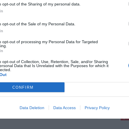
mo che ciò non accada”.
o opt-out of the Sharing of my personal data.
In
te: Servizi alla Strada S.p.A. - Ufficio Stampa
o opt-out of the Sale of my Personal Data.
In
to opt-out of processing my Personal Data for Targeted
ing.
In
sto 2026
o opt-out of Collection, Use, Retention, Sale, and/or Sharing
ersonal Data that Is Unrelated with the Purposes for which it
orno, nonna Giovanna compie 100 anni
lected.
Out
ompiuto cento anni la signora Maria Giovanna
o Di Martino, nata a Firenze il 7 agosto 1926.
anna ha abitato a Livorno una prima volta da
CONFIRM
ina, quando il padre [...]
pu
Pu
Data Deletion
Data Access
Privacy Policy
pu