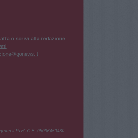
atta o scrivi alla redazione
tti
zione@gonews.it
group.it P.IVA-C.F.: 05096450480