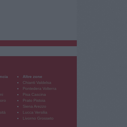
incia
Altre zone
Chianti Valdelsa
Pontedera Volterra
ni
Pisa Cascina
oro
Prato Pistoia
Siena Arezzo
sità
Lucca Versilia
Livorno Grosseto