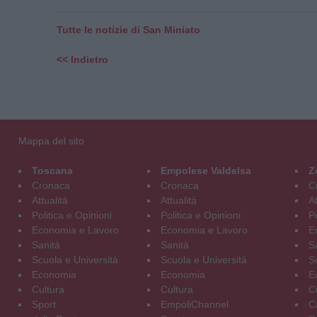
Tutte le notizie di San Miniato
<< Indietro
Mappa del sito
Toscana
Empolese Valdelsa
Z
Cronaca
Cronaca
C
Attualità
Attualità
At
Politica e Opinioni
Politica e Opinioni
Po
Economia e Lavoro
Economia e Lavoro
E
Sanità
Sanità
S
Scuola e Università
Scuola e Università
S
Economia
Economia
E
Cultura
Cultura
C
Sport
EmpoliChannel
C