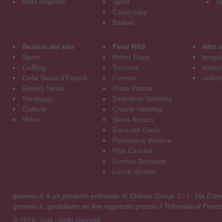
dalla Regione
Sport
S
Calcio Uisp
Basket
Sezioni del sito
Feed RSS
Altri
Sport
Primo Piano
tempol
GoBlog
Toscana
empoli
Della Storia d'Empoli
Firenze
radiol
Go(od) News
Prato Pistoia
Sondaggi
Empolese Valdelsa
Gallerie
Chianti Valdelsa
Video
Siena Arezzo
Zona del Cuoio
Pontedera Volterra
Pisa Cascina
Livorno Grosseto
Lucca Versilia
gonews.it è un prodotto editoriale di XMedia Group S.r.l - Via E
gonews.it, quotidiano on line registrato presso il Tribunale di Fire
© 2016. Tutti i diritti riservati.