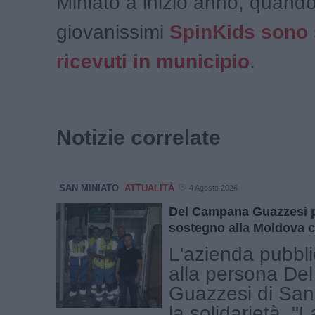
Miniato a inizio anno, quando
giovanissimi
SpinKids sono 
ricevuti in municipio
.
Notizie correlate
SAN MINIATO
ATTUALITÀ
4 Agosto 2026
Del Campana Guazzesi per
sostegno alla Moldova c
L'azienda pubblic
alla persona D
Guazzesi di San
la solidarietà. "